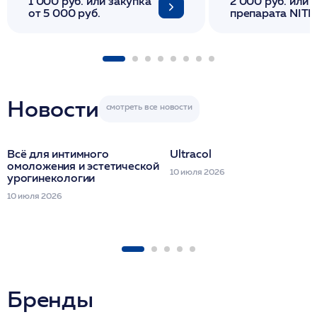
1 000 руб. или закупка
2 000 руб. или 
от 5 000 руб.
препарата NITH
флакона/ LINE
1 фл/ COLLOST о
FACETEM 1 шпр
ULTRACOL 1 фл
Miraline в день
семинара
Новости
Всё для интимного
Ultracol
омоложения и эстетической
10 июля 2026
урогинекологии
10 июля 2026
Бренды