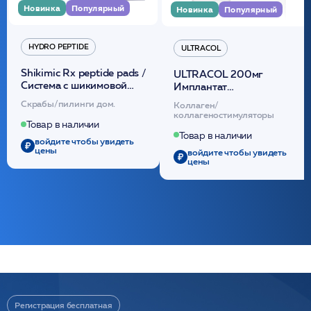
Новинка
Популярный
Новинка
Популярный
HYDRO PEPTIDE
ULTRACOL
Shikimic Rx peptide pads /
ULTRACOL 200мг
Cистема с шикимовой
Имплантат
кислотой обновляющая
внутридермальный,
Скрабы/пилинги дом.
Коллаген/
(30шт) /HP
стерильный на основе
коллагеностимуляторы
полидиоксанона
Товар в наличии
/ULTRACOL
Товар в наличии
войдите чтобы увидеть
цены
войдите чтобы увидеть
цены
Регистрация бесплатная