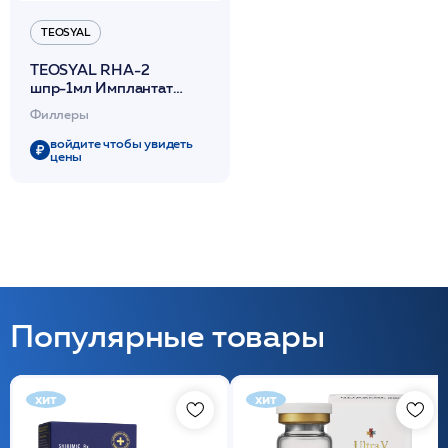
TEOSYAL
TEOSYAL RHA-2
шпр-1мл Имплантат
вязко-эластичный
Филлеры
войдите чтобы увидеть
цены
Популярные товары
хит
хит