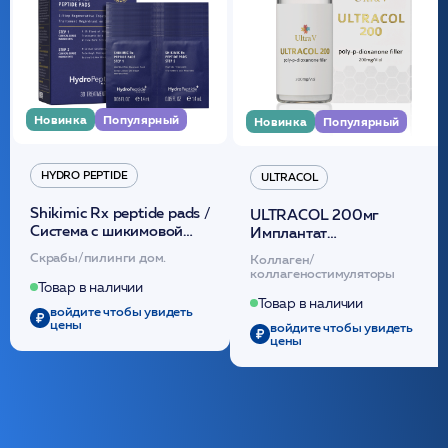
Новинка
Популярный
Новинка
Популярный
HYDRO PEPTIDE
ULTRACOL
Shikimic Rx peptide pads /
ULTRACOL 200мг
Cистема с шикимовой
Имплантат
кислотой обновляющая
внутридермальный,
Скрабы/пилинги дом.
Коллаген/
(30шт) /HP
стерильный на основе
коллагеностимуляторы
полидиоксанона
Товар в наличии
/ULTRACOL
Товар в наличии
войдите чтобы увидеть
цены
войдите чтобы увидеть
цены