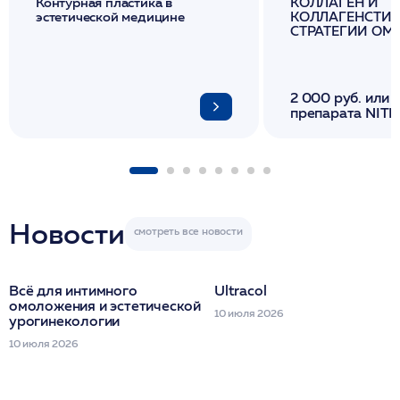
Контурная пластика в
КОЛЛАГЕН И
эстетической медицине
КОЛЛАГЕНСТИМ
СТРАТЕГИИ О
И ЛИФТИНГА К
2 000 руб. или 
препарата NITH
флакона/ LINE
1 фл/ COLLOST о
FACETEM 1 шпр
ULTRACOL 1 фл
Miraline в день
семинара
Новости
Всё для интимного
Ultracol
омоложения и эстетической
10 июля 2026
урогинекологии
10 июля 2026