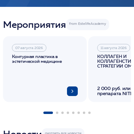
Мероприятия
07 августа 2026
11 августа 2026
Контурная пластика в
КОЛЛАГЕН И
эстетической медицине
КОЛЛАГЕНСТИМ
СТРАТЕГИИ О
И ЛИФТИНГА К
2 000 руб. или 
препарата NITH
флакона/ LINE
1 фл/ COLLOST о
FACETEM 1 шпр
ULTRACOL 1 фл
Miraline в день
семинара
Новости