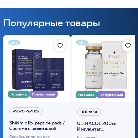
Популярные товары
хит
хит
Новинка
Популярный
Новинка
Популярный
HYDRO PEPTIDE
ULTRACOL
Shikimic Rx peptide pads /
ULTRACOL 200мг
Cистема с шикимовой
Имплантат
кислотой обновляющая
внутридермальный,
Скрабы/пилинги дом.
Коллаген/