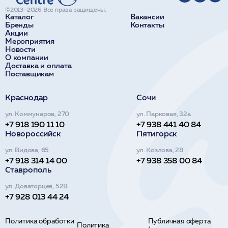
©2013–2026 Все права защищены.
Каталог
Вакансии
Бренды
Контакты
Акции
Мероприятия
Новости
О компании
Доставка и оплата
Поставщикам
Краснодар
Сочи
ул. Коммунаров, 270
ул. Парковая, 32а
+7 918 190 11 10
+7 938 441 40 84
Новороссийск
Пятигорск
ул. Видова, 65
ул. Козлова, 28
+7 918 314 14 00
+7 938 358 00 84
Ставрополь
ул. Доваторцев, 52В
+7 928 013 44 24
Политика обработки
Публичная оферта
Политика