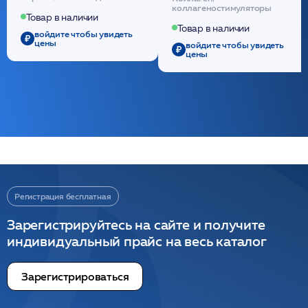
(30шт) /HP
стерильный на основе
коллагеностимуляторы
полидиоксанона
Товар в наличии
/ULTRACOL
Товар в наличии
войдите чтобы увидеть
цены
войдите чтобы увидеть
цены
Регистрация бесплатная
Зарегистрируйтесь на сайте и получите
индивидуальный прайс на весь каталог
Зарегистрироваться