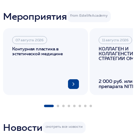
Мероприятия
07 августа 2026
11 августа 2026
Контурная пластика в
КОЛЛАГЕН И
эстетической медицине
КОЛЛАГЕНСТИМ
СТРАТЕГИИ О
И ЛИФТИНГА К
2 000 руб. или 
препарата NITH
флакона/ LINE
1 фл/ COLLOST о
FACETEM 1 шпр
ULTRACOL 1 фл
Miraline в день
семинара
Новости