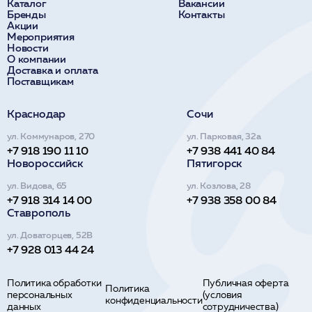
Каталог
Вакансии
Бренды
Контакты
Акции
Мероприятия
Новости
О компании
Доставка и оплата
Поставщикам
Краснодар
Сочи
ул. Коммунаров, 270
ул. Парковая, 32а
+7 918 190 11 10
+7 938 441 40 84
Новороссийск
Пятигорск
ул. Видова, 65
ул. Козлова, 28
+7 918 314 14 00
+7 938 358 00 84
Ставрополь
ул. Доваторцев, 52В
+7 928 013 44 24
Политика обработки
Публичная оферта
Политика
персональных
(условия
конфиденциальности
данных
сотрудничества)