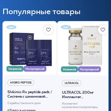
Популярные товары
хит
хит
Новинка
Популярный
Новинка
Популярный
HYDRO PEPTIDE
ULTRACOL
Shikimic Rx peptide pads /
ULTRACOL 200мг
Cистема с шикимовой
Имплантат
кислотой обновляющая
внутридермальный,
Скрабы/пилинги дом.
Коллаген/
(30шт) /HP
стерильный на основе
коллагеностимуляторы
полидиоксанона
Товар в наличии