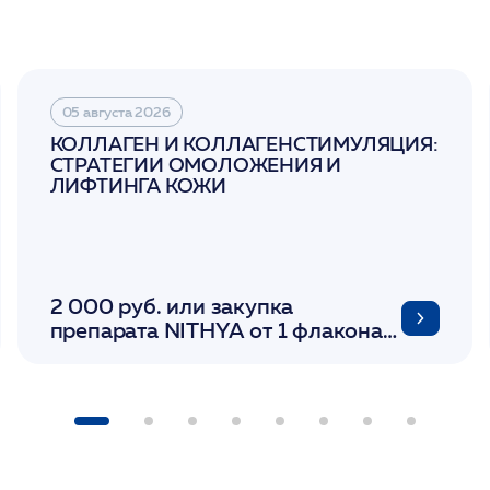
05 августа 2026
КОЛЛАГЕН И КОЛЛАГЕНСТИМУЛЯЦИЯ:
СТРАТЕГИИ ОМОЛОЖЕНИЯ И
ЛИФТИНГА КОЖИ
2 000 руб. или закупка
препарата NITHYA от 1 флакона/
LINERASE от 1 фл/ COLLOST от 1
фл/ FACETEM 1 шприц/
ULTRACOL 1 фл/ PLLA Miraline в
день семинара