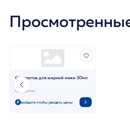
Просмотренные
Сыворотка для жирной кожи 30мл
/DdP
Сыворотки
войдите чтобы увидеть цены