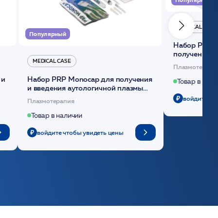
MEDICAL CASE
Популярный
Набор Plasmoactive Стандарт для
получения и
MEDICAL CASE
плазмы (саше
Плазмотерапи
 и
Набор PRP Monocap для получения
Товар в нали
и введения аутологичной плазмы
(саше 1шт)/Medical Case
войдите чт
Плазмотерапия
Товар в наличии
войдите чтобы увидеть цены