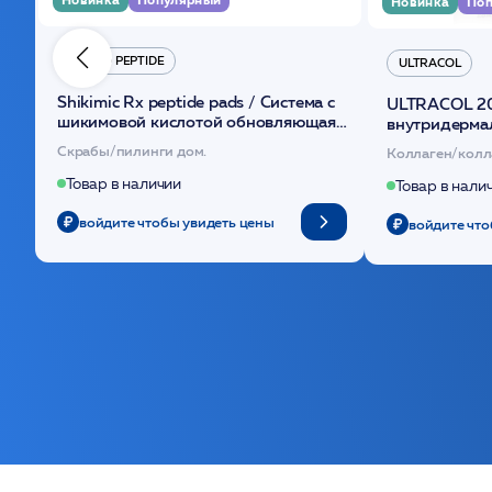
Новинка
Поп
HYDRO PEPTIDE
ULTRACOL
Shikimic Rx peptide pads / Cистема с
ULTRACOL 2
шикимовой кислотой обновляющая
внутридерма
(30шт) /HP
основе поли
Скрабы/пилинги дом.
Коллаген/колл
Товар в наличии
Товар в нали
войдите чтобы увидеть цены
войдите что