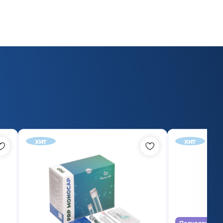
хит
хит
Популярный