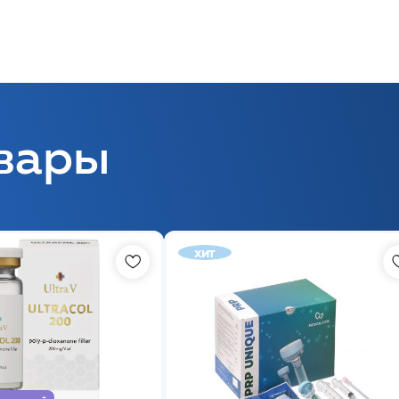
вары
хит