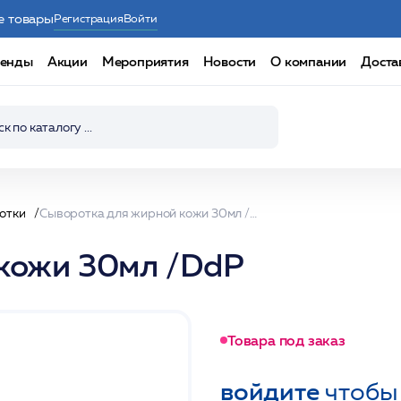
е товары
Регистрация
Войти
енды
Акции
Мероприятия
Новости
О компании
Доста
отки
Сыворотка для жирной кожи 30мл /DdP
кожи 30мл /DdP
Товара под заказ
войдите
чтобы