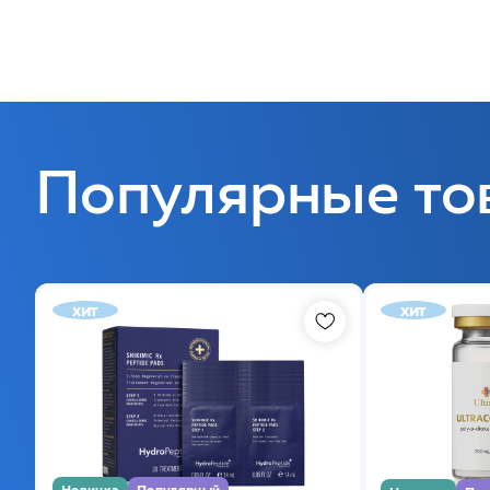
Популярные то
хит
хит
Новинка
Популярный