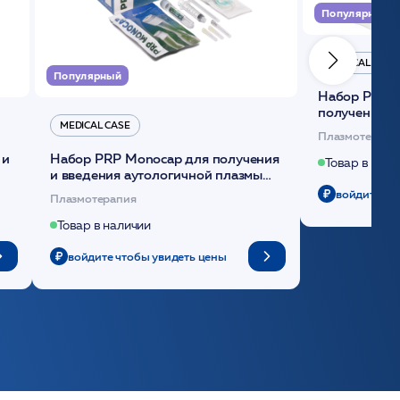
Популярный
MEDICAL CASE
Популярный
Набор Plasmoactive Стандарт для
получения и
MEDICAL CASE
плазмы (саше
Плазмотерапи
 и
Набор PRP Monocap для получения
Товар в нали
и введения аутологичной плазмы
(саше 1шт)/Medical Case
войдите чт
Плазмотерапия
Товар в наличии
войдите чтобы увидеть цены