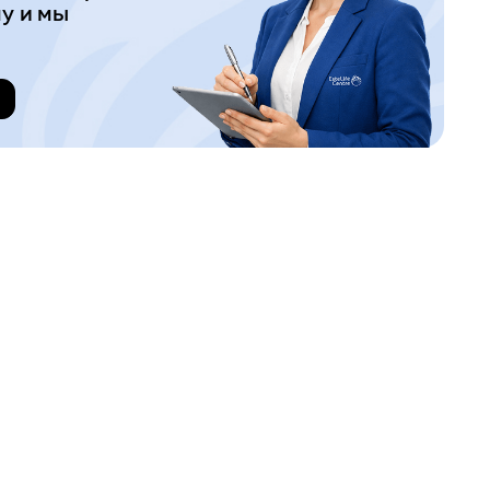
у и мы