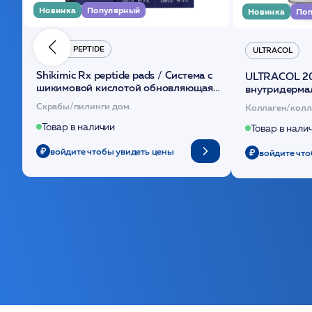
Новинка
Популярный
Новинка
Поп
HYDRO PEPTIDE
ULTRACOL
Shikimic Rx peptide pads / Cистема с
ULTRACOL 2
шикимовой кислотой обновляющая
внутридерма
(30шт) /HP
основе поли
Скрабы/пилинги дом.
Коллаген/колл
Товар в наличии
Товар в нали
войдите чтобы увидеть цены
войдите что