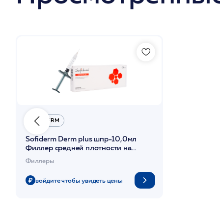
SOFIDERM
Sofiderm Derm plus шпр-10,0мл
Филлер средней плотности на
основе гиалуроновой кислоты
Филлеры
войдите чтобы увидеть цены