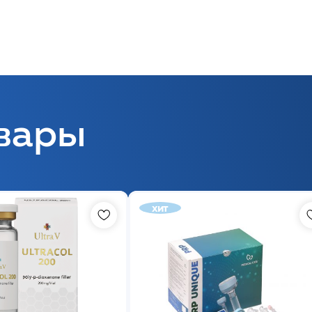
вары
хит