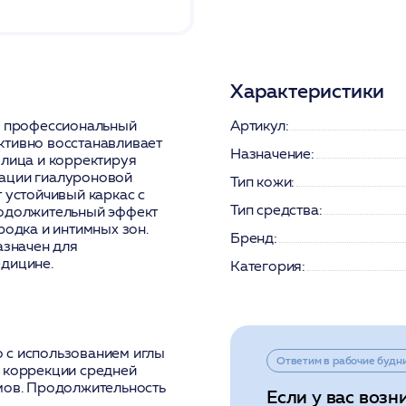
Характеристики
 профессиональный
Артикул:
ктивно восстанавливает
Назначение:
 лица и корректируя
рации гиалуроновой
Тип кожи:
 устойчивый каркас с
Тип средства:
родолжительный эффект
родка и интимных зон.
Бренд:
азначен для
едицине.
Категория:
 с использованием иглы
Ответим в рабочие будн
я коррекции средней
емов. Продолжительность
Если у вас возн