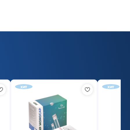
хит
хит