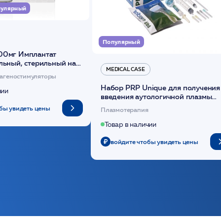
улярный
Популярный
00мг Имплантат
льный, стерильный на
MEDICAL CASE
диоксанона /ULTRACOL
агеностимуляторы
Набор PRP Unique для получения
чии
введения аутологичной плазмы
(саше 1шт)/Medical Case
бы увидеть цены
Плазмотерапия
Товар в наличии
войдите чтобы увидеть цены