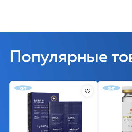
Популярные то
хит
хит