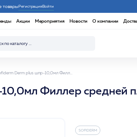
е товары
Регистрация
Войти
енды
Акции
Мероприятия
Новости
О компании
Доста
Sofiderm Derm plus шпр-10,0мл Филлер средней плотности на основе гиалуроновой кислоты
-10,0мл Филлер средней п
SOFIDERM