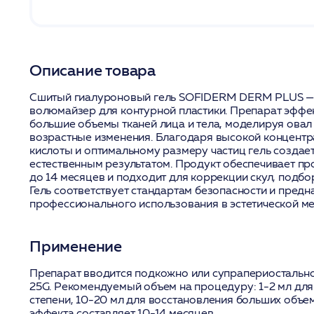
Описание товара
Сшитый гиалуроновый гель SOFIDERM DERM PLUS —
волюмайзер для контурной пластики. Препарат эффе
большие объемы тканей лица и тела, моделируя овал
возрастные изменения. Благодаря высокой концент
кислоты и оптимальному размеру частиц гель создает
естественным результатом. Продукт обеспечивает п
до 14 месяцев и подходит для коррекции скул, подбо
Гель соответствует стандартам безопасности и предн
профессионального использования в эстетической м
Применение
Препарат вводится подкожно или супрапериостально
25G. Рекомендуемый объем на процедуру: 1-2 мл дл
степени, 10-20 мл для восстановления больших объ
эффекта составляет 10-14 месяцев.