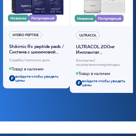
Новинка
Популярный
Новинка
Популярный
HYDRO PEPTIDE
ULTRACOL
Shikimic Rx peptide pads /
ULTRACOL 200мг
Cистема с шикимовой
Имплантат
кислотой обновляющая
внутридермальный,
Скрабы/пилинги дом.
Коллаген/
(30шт) /HP
стерильный на основе
коллагеностимуляторы
полидиоксанона
Товар в наличии
/ULTRACOL
Товар в наличии
войдите чтобы увидеть
цены
войдите чтобы увидеть
цены