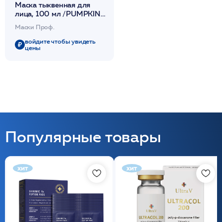
Маска тыквенная для
лица, 100 мл /PUMPKIN
MASK /SKINCOUTURE*
Маски Проф.
войдите чтобы увидеть
цены
Популярные товары
хит
хит