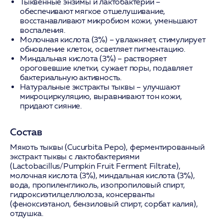
Тыквенные энзимы и лактобактерии
–
обеспечивают мягкое отшелушивание,
восстанавливают микробиом кожи, уменьшают
воспаления.
Молочная кислота (3%)
– увлажняет, стимулирует
обновление клеток, осветляет пигментацию.
Миндальная кислота (3%)
– растворяет
ороговевшие клетки, сужает поры, подавляет
бактериальную активность.
Натуральные экстракты тыквы
– улучшают
микроциркуляцию, выравнивают тон кожи,
придают сияние.
Состав
Мякоть тыквы (Cucurbita Pepo), ферментированный
экстракт тыквы с лактобактериями
(Lactobacillus/Pumpkin Fruit Ferment Filtrate),
молочная кислота (3%), миндальная кислота (3%),
вода, пропиленгликоль, изопропиловый спирт,
гидроксиэтилцеллюлоза, консерванты
(феноксиэтанол, бензиловый спирт, сорбат калия),
отдушка.