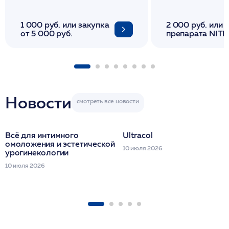
1 000 руб. или закупка
2 000 руб. или 
от 5 000 руб.
препарата NITH
флакона/ LINE
1 фл/ COLLOST о
FACETEM 1 шпр
ULTRACOL 1 фл
Miraline в день
семинара
Новости
Всё для интимного
Ultracol
омоложения и эстетической
10 июля 2026
урогинекологии
10 июля 2026