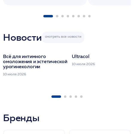
флакона/ LINE
1 фл/ COLLOST о
FACETEM 1 шпр
ULTRACOL 1 фл
Miraline в день
семинара
Новости
Всё для интимного
Ultracol
омоложения и эстетической
10 июля 2026
урогинекологии
10 июля 2026
Бренды