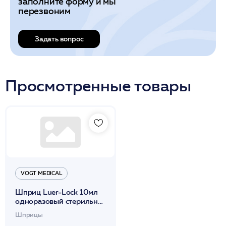
заполните форму и мы
перезвоним
Задать вопрос
Просмотренные товары
VOGT MEDICAL
Шприц Luer-Lock 10мл
одноразовый стерильный
3-х комп. с иглой latex-
Шприцы
free /Vogt Medical