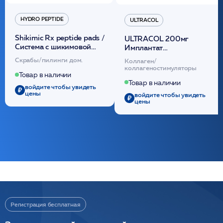
HYDRO PEPTIDE
ULTRACOL
Shikimic Rx peptide pads /
ULTRACOL 200мг
Cистема с шикимовой
Имплантат
кислотой обновляющая
внутридермальный,
Скрабы/пилинги дом.
Коллаген/
(30шт) /HP
стерильный на основе
коллагеностимуляторы
полидиоксанона
Товар в наличии
/ULTRACOL
Товар в наличии
войдите чтобы увидеть
цены
войдите чтобы увидеть
цены
Регистрация бесплатная