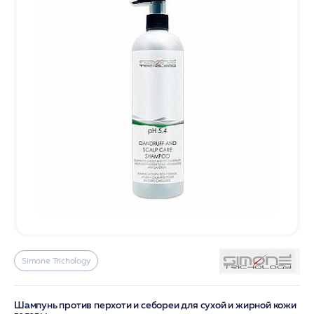
Simone Trichology
Шампунь против перхоти и себореи для сухой и жирной кожи