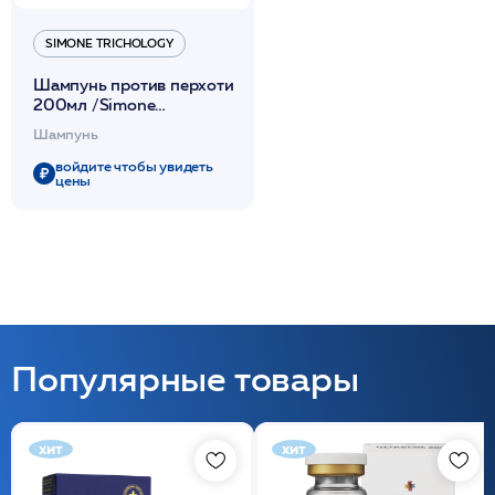
SIMONE TRICHOLOGY
Шампунь против перхоти
200мл /Simone
Trichology
Шампунь
войдите чтобы увидеть
цены
Популярные товары
хит
хит