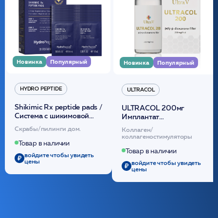
Новинка
Популярный
Новинка
Популярный
HYDRO PEPTIDE
ULTRACOL
Shikimic Rx peptide pads /
ULTRACOL 200мг
Cистема с шикимовой
Имплантат
кислотой обновляющая
внутридермальный,
Скрабы/пилинги дом.
Коллаген/
(30шт) /HP
стерильный на основе
коллагеностимуляторы
полидиоксанона
Товар в наличии
/ULTRACOL
Товар в наличии
войдите чтобы увидеть
цены
войдите чтобы увидеть
цены