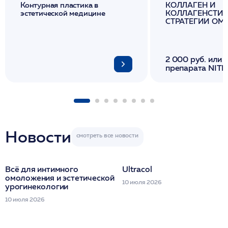
Контурная пластика в
КОЛЛАГЕН И
эстетической медицине
КОЛЛАГЕНСТИМ
СТРАТЕГИИ О
И ЛИФТИНГА К
2 000 руб. или 
препарата NITH
флакона/ LINE
1 фл/ COLLOST о
FACETEM 1 шпр
ULTRACOL 1 фл
Miraline в день
семинара
Новости
Всё для интимного
Ultracol
омоложения и эстетической
10 июля 2026
урогинекологии
10 июля 2026