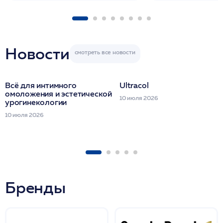
1 фл/ COLLOST о
FACETEM 1 шпр
ULTRACOL 1 фл
Miraline в день
семинара
Новости
Всё для интимного
Ultracol
омоложения и эстетической
10 июля 2026
урогинекологии
10 июля 2026
Бренды