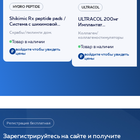
HYDRO PEPTIDE
ULTRACOL
Shikimic Rx peptide pads /
ULTRACOL 200мг
Cистема с шикимовой
Имплантат
кислотой обновляющая
внутридермальный,
Скрабы/пилинги дом.
Коллаген/
(30шт) /HP
стерильный на основе
коллагеностимуляторы
полидиоксанона
Товар в наличии
/ULTRACOL
Товар в наличии
войдите чтобы увидеть
цены
войдите чтобы увидеть
цены
Регистрация бесплатная
Зарегистрируйтесь на сайте и получите