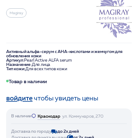
Magiray
Активный альфа-серум с AHA-кислотами и жемчугом для
обновления кожи
Артикул:
Pearl Active ALFA serum
Назначение:
Для лица
Тип кожи:
Для всех типов кожи
Товар в наличии
войдите
чтобы увидеть цены
В наличии
Краснодар
ул. Коммунаров, 270
Доставка по городу
до 2х дней
Доставка до пункта выдачи
от 2х дней