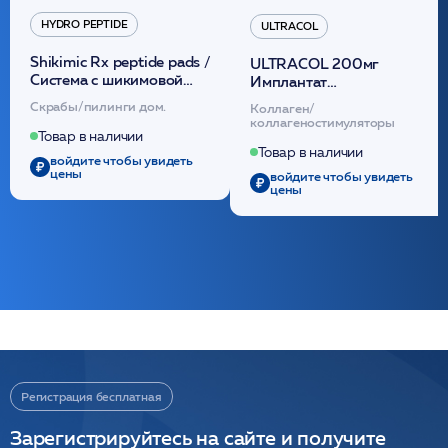
HYDRO PEPTIDE
ULTRACOL
Shikimic Rx peptide pads /
ULTRACOL 200мг
Cистема с шикимовой
Имплантат
кислотой обновляющая
внутридермальный,
Скрабы/пилинги дом.
Коллаген/
(30шт) /HP
стерильный на основе
коллагеностимуляторы
полидиоксанона
Товар в наличии
/ULTRACOL
Товар в наличии
войдите чтобы увидеть
цены
войдите чтобы увидеть
цены
Регистрация бесплатная
Зарегистрируйтесь на сайте и получите