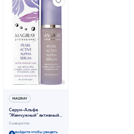
MAGIRAY
Серум-Альфа
"Жемчужный" активный
способствуют улучшению
Сыворотки
общего состояния кожи
30 мл /Magiray*
войдите чтобы увидеть