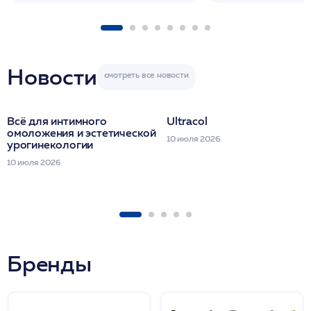
1 фл/ COLLOST о
FACETEM 1 шпр
ULTRACOL 1 фл
Miraline в день
семинара
Новости
Всё для интимного
Ultracol
омоложения и эстетической
10 июля 2026
урогинекологии
10 июля 2026
Бренды