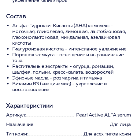
укрепление капилляров
Состав
Альфа-Гидрокси-Кислоты (AHA) комплекс
-
молочная, гликолевая, лимонная, лактобионовая,
глюконолактоновая, миндальная, азелаиновая
кислоты
Гиалуроновая кислота
- интенсивное увлажнение
Порошок жемчуга
- освещение и выравнивание
тона
Растительные экстракты
- огурца, ромашки,
шалфея, полыни, кресс-салата, водорослей
Эфирные масла
- розмарина и тимьяна
Витамин B3 (ниацинамид)
- укрепление и
восстановление
Характеристики
Артикул:
Pearl Active ALFA serum
Назначение:
Для лица
Тип кожи:
Для всех типов кожи