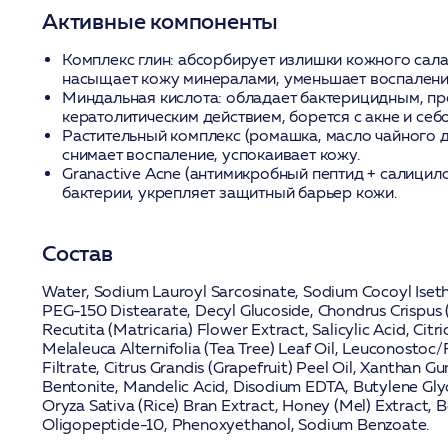
Активные компоненты
Комплекс глин:
абсорбирует излишки кожного сала
насыщает кожу минералами, уменьшает воспалени
Миндальная кислота:
обладает бактерицидным, пр
кератолитическим действием, борется с акне и себ
Растительный комплекс (ромашка, масло чайного д
снимает воспаление, успокаивает кожу.
Granactive Acne (антимикробный пептид + салицило
бактерии, укрепляет защитный барьер кожи.
Состав
Water, Sodium Lauroyl Sarcosinate, Sodium Cocoyl Isethi
PEG-150 Distearate, Decyl Glucoside, Chondrus Crispus
Recutita (Matricaria) Flower Extract, Salicylic Acid, Citr
Melaleuca Alternifolia (Tea Tree) Leaf Oil, Leuconosto
Filtrate, Citrus Grandis (Grapefruit) Peel Oil, Xanthan G
Bentonite, Mandelic Acid, Disodium EDTA, Butylene Glyc
Oryza Sativa (Rice) Bran Extract, Honey (Mel) Extract, B
Oligopeptide-10, Phenoxyethanol, Sodium Benzoate.