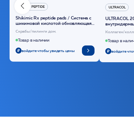
HYDRO PEPTIDE
ULTRACOL
Shikimic Rx peptide pads / Cистема с
ULTRACOL 2
шикимовой кислотой обновляющая
внутридерма
(30шт) /HP
основе поли
Скрабы/пилинги дом.
Коллаген/колл
Товар в наличии
Товар в нали
войдите чтобы увидеть цены
войдите что