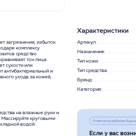
Характеристики
ет загрязнения, избыток
Артикул:
годаря комплексу
Назначение:
рактов средство
ыравнивает тон лица.
Тип кожи:
т сухости или
Тип средства:
т антибактериальный и
вного ухода за кожей,
Бренд:
Категория:
едства на влажные руки и
ы. Массируйте круговыми
Ответим в рабочие будн
охладной водой.
Если у вас возн