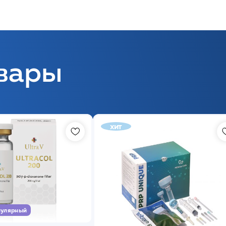
вары
хит
улярный