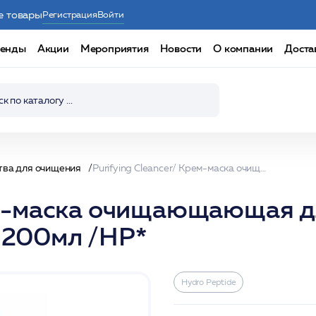
е товары
Регистрация
Войти
енды
Акции
Мероприятия
Новости
О компании
Доста
тва для очищения
Purifying Cleancer/ Крем-маска очищающающая для умывания с антимикробным действ. 200мл /HP*
рем-маска очищающающая д
 200мл /HP*
Hydro Peptide