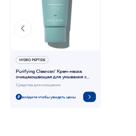
HYDRO PEPTIDE
Purifying Cleancer/ Крем-маска
очищающающая для умывания с
антимикробным действ. 200мл /HP*
Средства для очищения
войдите чтобы увидеть цены