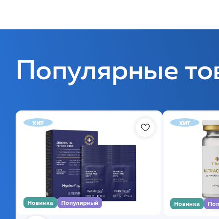
Популярные то
хит
хит
Новинка
Популярный
Новинка
Поп