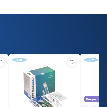
хит
хит
Популярный