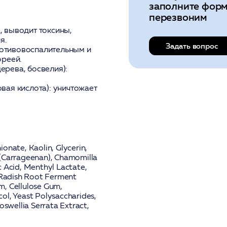
заполните форм
перезвоним
, выводит токсины,
я.
Задать вопрос
отивовоспалительным и
ореей.
ерева, босвелия):
вая кислота):
уничтожает
onate, Kaolin, Glycerin,
 (Carrageenan), Chamomilla
ic Acid, Menthyl Lactate,
c/Radish Root Ferment
um, Cellulose Gum,
ol, Yeast Polysaccharides,
oswellia Serrata Extract,