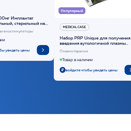
Популярный
00мг Имплантат
льный, стерильный на
MEDICAL CASE
диоксанона /ULTRACOL
агеностимуляторы
Набор PRP Unique для получения
чии
введения аутологичной плазмы
(саше 1шт)/Medical Case
бы увидеть цены
Плазмотерапия
Товар в наличии
войдите чтобы увидеть цены