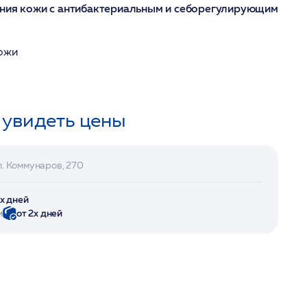
ения кожи с антибактериальным и себорегулирующим
кожи
 увидеть цены
л. Коммунаров, 270
2х дней
и
от 2х дней