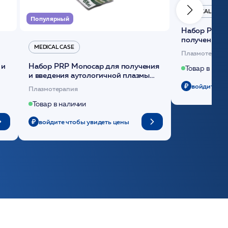
MEDICAL CASE
Популярный
Набор Plasmoactive Стандарт для
получения и
MEDICAL CASE
плазмы (саше
Плазмотерапи
 и
Набор PRP Monocap для получения
Товар в нали
и введения аутологичной плазмы
(саше 1шт)/Medical Case
войдите чт
Плазмотерапия
Товар в наличии
войдите чтобы увидеть цены