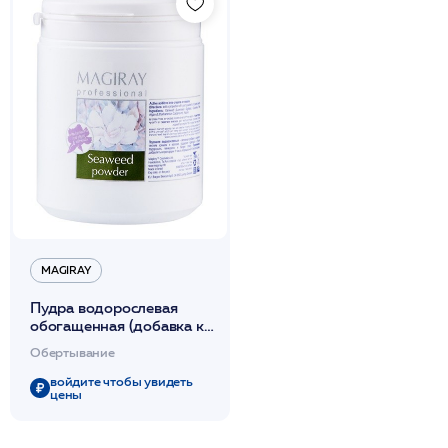
MAGIRAY
Пудра водорослевая
обогащенная (добавка к
маскам или
Обертывание
обертыванию) 500г
/Magiray
войдите чтобы увидеть
цены