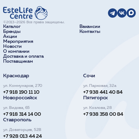
©2013–2026 Все права защищены.
Каталог
Вакансии
Бренды
Контакты
Акции
Мероприятия
Новости
О компании
Доставка и оплата
Поставщикам
Краснодар
Сочи
ул. Коммунаров, 270
ул. Парковая, 32а
+7 918 190 11 10
+7 938 441 40 84
Новороссийск
Пятигорск
ул. Видова, 65
ул. Козлова, 28
+7 918 314 14 00
+7 938 358 00 84
Ставрополь
ул. Доваторцев, 52В
+7 928 013 44 24