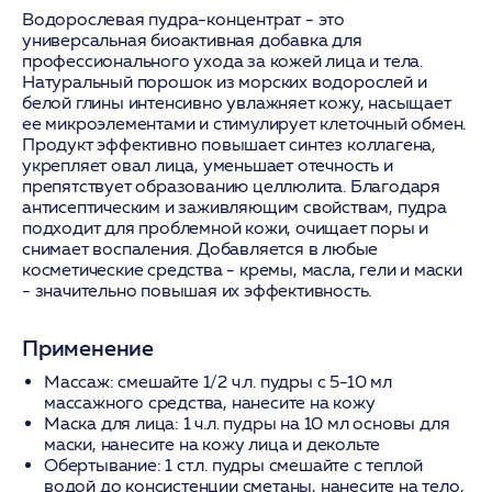
Водорослевая пудра-концентрат - это
универсальная биоактивная добавка для
профессионального ухода за кожей лица и тела.
Натуральный порошок из морских водорослей и
белой глины интенсивно увлажняет кожу, насыщает
ее микроэлементами и стимулирует клеточный обмен.
Продукт эффективно повышает синтез коллагена,
укрепляет овал лица, уменьшает отечность и
препятствует образованию целлюлита. Благодаря
антисептическим и заживляющим свойствам, пудра
подходит для проблемной кожи, очищает поры и
снимает воспаления. Добавляется в любые
косметические средства - кремы, масла, гели и маски
- значительно повышая их эффективность.
Применение
Массаж:
смешайте 1/2 ч.л. пудры с 5-10 мл
массажного средства, нанесите на кожу
Маска для лица:
1 ч.л. пудры на 10 мл основы для
маски, нанесите на кожу лица и декольте
Обертывание:
1 ст.л. пудры смешайте с теплой
водой до консистенции сметаны, нанесите на тело,