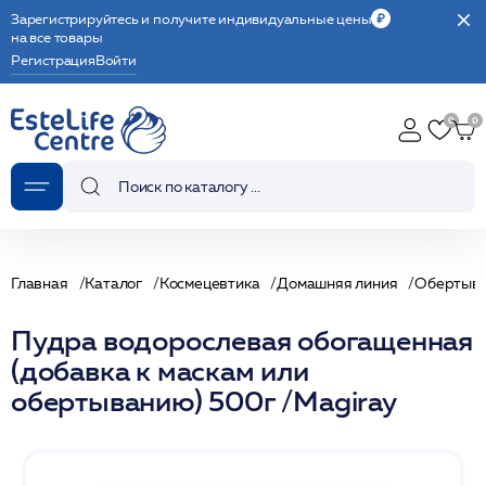
Зарегистрируйтесь и получите индивидуальные цены
на все товары
Регистрация
Войти
Главная
Каталог
Космецевтика
Домашняя линия
Обертыв
Пудра водорослевая обогащенная
(добавка к маскам или
обертыванию) 500г /Magiray