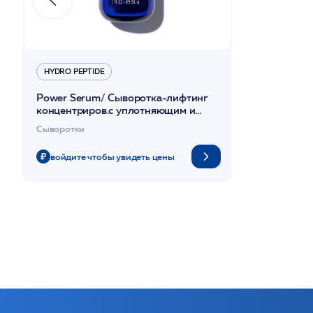
HYDRO PEPTIDE
Power Serum/ Сыворотка-лифтинг
концентриров.с уплотняющим и
ботулоподобным действием 30мл
Сыворотки
/HP
войдите чтобы увидеть цены