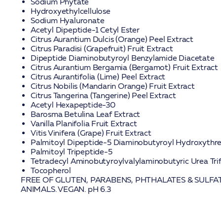
Sodium Phytate
Hydroxyethylcellulose
Sodium Hyaluronate
Acetyl Dipeptide-1 Cetyl Ester
Citrus Aurantium Dulcis (Orange) Peel Extract
Citrus Paradisi (Grapefruit) Fruit Extract
Dipeptide Diaminobutyroyl Benzylamide Diacetate
Citrus Aurantium Bergamia (Bergamot) Fruit Extract
Citrus Aurantifolia (Lime) Peel Extract
Citrus Nobilis (Mandarin Orange) Fruit Extract
Citrus Tangerina (Tangerine) Peel Extract
Acetyl Hexapeptide-30
Barosma Betulina Leaf Extract
Vanilla Planifolia Fruit Extract
Vitis Vinifera (Grape) Fruit Extract
Palmitoyl Dipeptide-5 Diaminobutyroyl Hydroxythr
Palmitoyl Tripeptide-5
Tetradecyl Aminobutyroylvalylaminobutyric Urea Tri
Tocopherol
FREE OF GLUTEN, PARABENS, PHTHALATES & SULFA
ANIMALS. VEGAN. pH 6.3