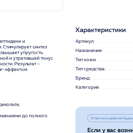
Характеристики
ептидами и
Артикул:
. Стимулирует синтез
Назначение:
повышает упругость.
ной и утратившей тонус.
Тип кожи:
кости. Результат –
Тип средства:
нг-эффектом.
Бренд:
Категория:
декольте,
ижениями до полного
Ответим в рабочие будн
Если у вас возн