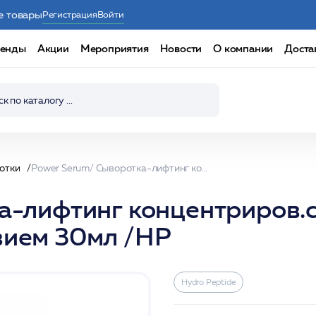
е товары
Регистрация
Войти
енды
Акции
Мероприятия
Новости
О компании
Доста
отки
Power Serum/ Сыворотка-лифтинг концентриров.с уплотняющим и ботулоподобным действием 30мл /HP
а-лифтинг концентриров.
вием 30мл /HP
Hydro Peptide