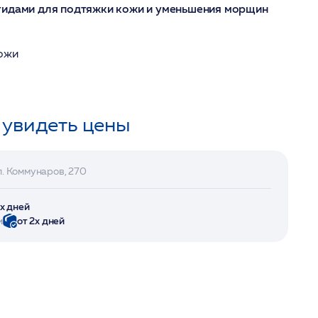
тидами для подтяжки кожи и уменьшения морщин
кожи
 увидеть цены
л. Коммунаров, 270
2х дней
и
от 2х дней