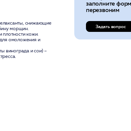
заполните форм
перезвоним
елаксанты, снижающие
Задать вопрос
бину морщин.
и плотности кожи.
 для омоложения и
ты винограда и сои) –
тресса.