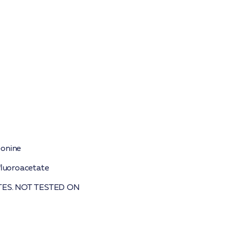
eonine
fluoroacetate
TES. NOT TESTED ON