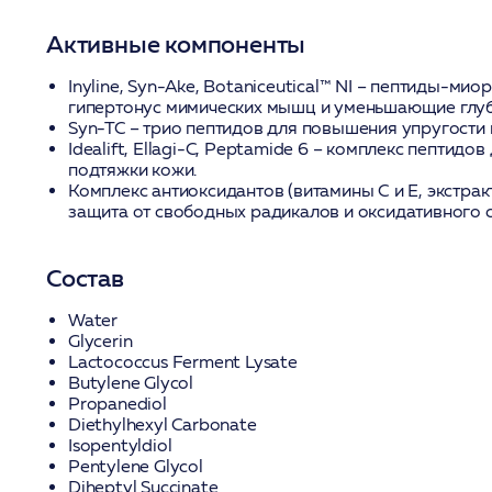
Активные компоненты
Inyline, Syn-Ake, Botaniceutical™ NI
– пептиды-миор
гипертонус мимических мышц и уменьшающие глу
Syn-TC
– трио пептидов для повышения упругости 
Idealift, Ellagi-C, Peptamide 6
– комплекс пептидов
подтяжки кожи.
Комплекс антиоксидантов
(витамины С и Е, экстрак
защита от свободных радикалов и оксидативного с
Состав
Water
Glycerin
Lactococcus Ferment Lysate
Butylene Glycol
Propanediol
Diethylhexyl Carbonate
Isopentyldiol
Pentylene Glycol
Diheptyl Succinate