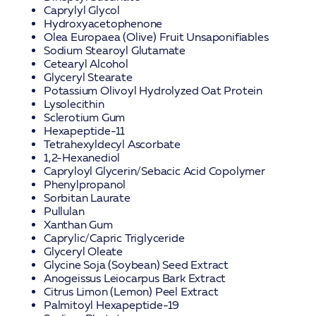
Caprylyl Glycol
Hydroxyacetophenone
Olea Europaea (Olive) Fruit Unsaponifiables
Sodium Stearoyl Glutamate
Cetearyl Alcohol
Glyceryl Stearate
Potassium Olivoyl Hydrolyzed Oat Protein
Lysolecithin
Sclerotium Gum
Hexapeptide-11
Tetrahexyldecyl Ascorbate
1,2-Hexanediol
Capryloyl Glycerin/Sebacic Acid Copolymer
Phenylpropanol
Sorbitan Laurate
Pullulan
Xanthan Gum
Caprylic/Capric Triglyceride
Glyceryl Oleate
Glycine Soja (Soybean) Seed Extract
Anogeissus Leiocarpus Bark Extract
Citrus Limon (Lemon) Peel Extract
Palmitoyl Hexapeptide-19