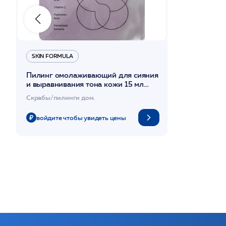
SKIN FORMULA
Пилинг омолаживающий для сияния
и выравнивания тона кожи 15 мл
VITAMIN C GLOW PEELING +PAD /SF
Скрабы/пилинги дом.
войдите чтобы увидеть цены