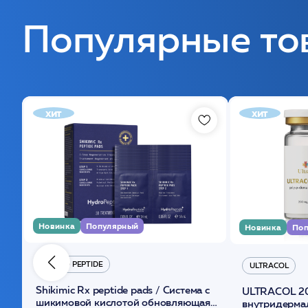
Популярные то
хит
хит
Новинка
Популярный
Новинка
Поп
HYDRO PEPTIDE
ULTRACOL
Shikimic Rx peptide pads / Cистема с
ULTRACOL 2
шикимовой кислотой обновляющая
внутридерма