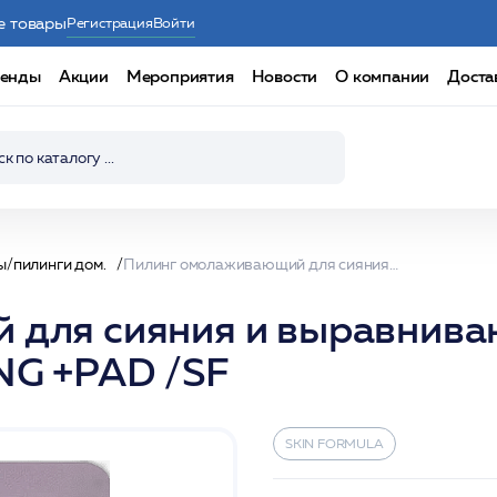
е товары
Регистрация
Войти
енды
Акции
Мероприятия
Новости
О компании
Доста
ы/пилинги дом.
Пилинг омолаживающий для сияния и выравнивания тона кожи 15 мл VITAMIN C GLOW PEELING +PAD /SF
для сияния и выравниван
NG +PAD /SF
SKIN FORMULA