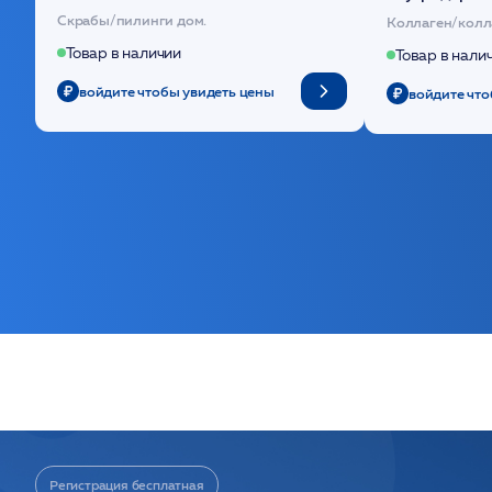
(30шт) /HP
основе поли
Скрабы/пилинги дом.
Коллаген/колл
Товар в наличии
Товар в нали
войдите чтобы увидеть цены
войдите что
Регистрация бесплатная