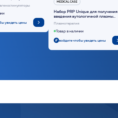
MEDICAL CASE
диоксанона /ULTRACOL
агеностимуляторы
Набор PRP Unique для получения
чии
введения аутологичной плазмы
(саше 1шт)/Medical Case
бы увидеть цены
Плазмотерапия
Товар в наличии
войдите чтобы увидеть цены