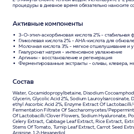
процедуры в дневное время обязательно наносите с
Активные компоненты
3-O-этил-аскорбиновая кислота 2%
- стабильная 
Гликолевая кислота 2%
- AHA-кислота для обновл
Молочная кислота 3%
- мягкое отшелушивание и 
Гиалуронат натрия
- интенсивное увлажнение
Аргинин
- восстановление и регенерация
Ферментированные экстракты
- оливы, клевера, м
Состав
Water, Cocamidopropylbetaine, Disodium Cocoamphodia
Glycerin, Glycolic Acid 2%, Sodium Lauroylsarcosinate, 
ethyl Ascorbic Acid 2%, Enzyme Extract Of Lactobacilli/
Fermentation Filtrate Of Saccharomycetes/Peppermint
Of Lactobacilli/Clover Flowers, Sodium Hyaluronate, Po
Celery Extract, Cabbage Leaf Extract, Rice Extract, Ex
Stems Of Tomato, Turnip Leaf Extract, Carrot Seed Extra
Arginine, 1,2-Hexanediol