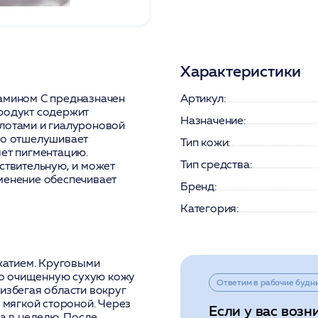
Характеристики
тамином C предназначен
Артикул:
Продукт содержит
Назначение:
слотами и гиалуроновой
ко отшелушивает
Тип кожи:
яет пигментацию.
Тип средства:
ствительную, и может
менение обеспечивает
Бренд:
Категория:
сжатием. Круговыми
но очищенную сухую кожу
Ответим в рабочие будн
избегая области вокруг
г мягкой стороной. Через
Если у вас возн
за в неделю. После