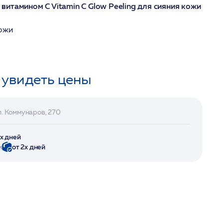
итамином C Vitamin C Glow Peeling для сияния кожи
кожи
 увидеть цены
л. Коммунаров, 270
2х дней
и
от 2х дней