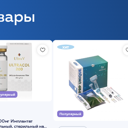
вары
хит
улярный
Популярный
00мг Имплантат
льный, стерильный на