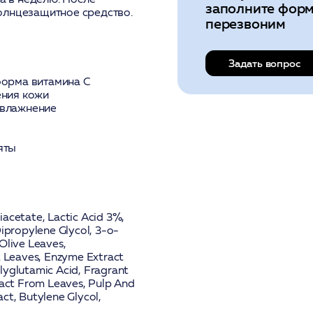
заполните форм
олнцезащитное средство.
перезвоним
Задать вопрос
форма витамина C
ения кожи
увлажнение
яты
cetate, Lactic Acid 3%,
Dipropylene Glycol, 3-o-
Olive Leaves,
 Leaves, Enzyme Extract
lyglutamic Acid, Fragrant
tract From Leaves, Pulp And
ct, Butylene Glycol,