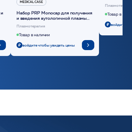
MEDICAL CASE
плазмы (саше
Плазмотерапи
 и
Набор PRP Monocap для получения
Товар в нали
и введения аутологичной плазмы
(саше 1шт)/Medical Case
войдите чт
Плазмотерапия
Товар в наличии
войдите чтобы увидеть цены