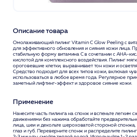
Описание товара
Омолаживающий пилинг Vitamin C Glow Peeling с ви
для эффективного обновления и сияния кожи лица. 
стабильную форму витамина C в сочетании с AHA-ки
кислотой для комплексного воздействия. Пилинг мяг
ороговевшие клетки, выравнивает тон кожи и осветл
Средство подходит для всех типов кожи, включая чув
использоваться в любое время года. Регулярное при
заметный лифтинг-эффект и здоровое сияние кожи.
Применение
Нанесите часть пилинга на спонж и вспеньте легким 
движениями без нажима обработайте предваритель
лица, шеи и декольте шероховатой стороной спонжа, 
глаз и губ. Переверните спонж и распределите пилин
2-3 минуты смойте теплой водой. Используйте 1-2 ра