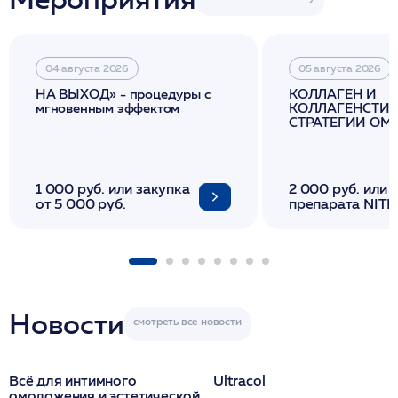
04 августа 2026
05 августа 2026
НА ВЫХОД» - процедуры с
КОЛЛАГЕН И
мгновенным эффектом
КОЛЛАГЕНСТИМ
СТРАТЕГИИ О
И ЛИФТИНГА К
1 000 руб. или закупка
2 000 руб. или 
от 5 000 руб.
препарата NITH
флакона/ LINE
1 фл/ COLLOST о
FACETEM 1 шпр
ULTRACOL 1 фл
Miraline в день
семинара
Новости
Всё для интимного
Ultracol
омоложения и эстетической