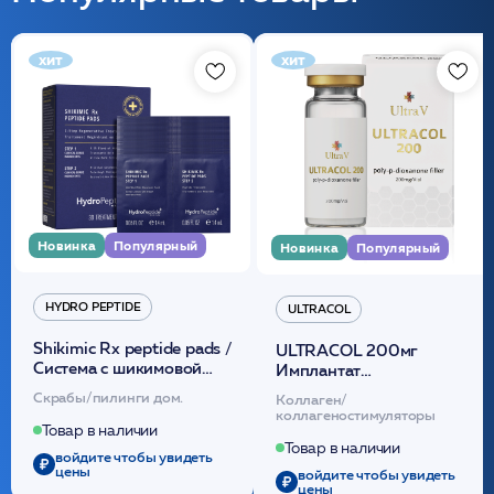
хит
хит
Новинка
Популярный
Новинка
Популярный
HYDRO PEPTIDE
ULTRACOL
Shikimic Rx peptide pads /
ULTRACOL 200мг
Cистема с шикимовой
Имплантат
кислотой обновляющая
внутридермальный,
Скрабы/пилинги дом.
Коллаген/
(30шт) /HP
стерильный на основе
коллагеностимуляторы
полидиоксанона
Товар в наличии
/ULTRACOL
Товар в наличии
войдите чтобы увидеть
цены
войдите чтобы увидеть
цены