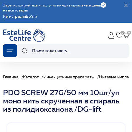
Зарегистрируйтесь и получите индивидуальные цены
на все товары
Регистрация
Войти
Главная
Каталог
Инъекционные препараты
Нитевые имплан
PDO SCREW 27G/50 мм 10шт/уп
моно нить скрученная в спираль
из полидиоксанона /DG-lift