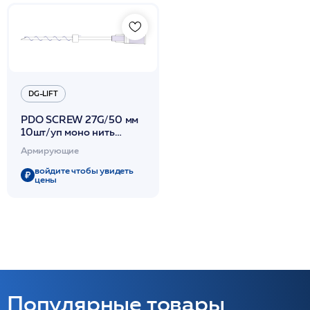
DG-LIFT
PDO SCREW 27G/50 мм
10шт/уп моно нить
скрученная в спираль из
Армирующие
полидиоксанона /DG-lift
войдите чтобы увидеть
цены
Популярные товары