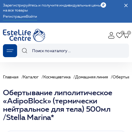
Зарегистрируйтесь и получите индивидуальные цены
на все товары
Регистрация
Войти
Главная
Каталог
Космецевтика
Домашняя линия
Обертыв
Обертывание липолитическое
«AdipoBlock» (термически
нейтральное для тела) 500мл
/Stella Marina*