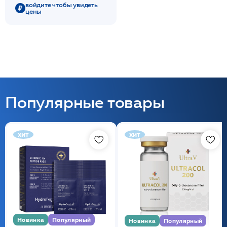
500мл /Stella Marina*
войдите чтобы увидеть
цены
Популярные товары
хит
хит
Новинка
Популярный
Новинка
Популярный