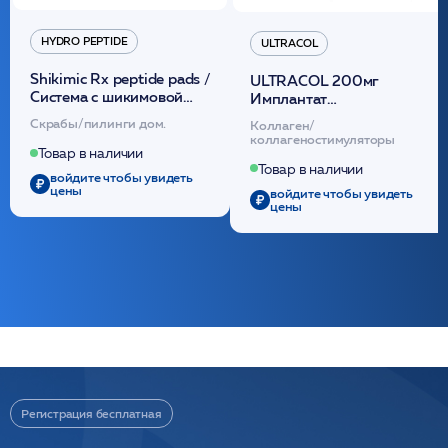
HYDRO PEPTIDE
ULTRACOL
Shikimic Rx peptide pads /
ULTRACOL 200мг
Cистема с шикимовой
Имплантат
кислотой обновляющая
внутридермальный,
Скрабы/пилинги дом.
Коллаген/
(30шт) /HP
стерильный на основе
коллагеностимуляторы
полидиоксанона
Товар в наличии
/ULTRACOL
Товар в наличии
войдите чтобы увидеть
цены
войдите чтобы увидеть
цены
Регистрация бесплатная