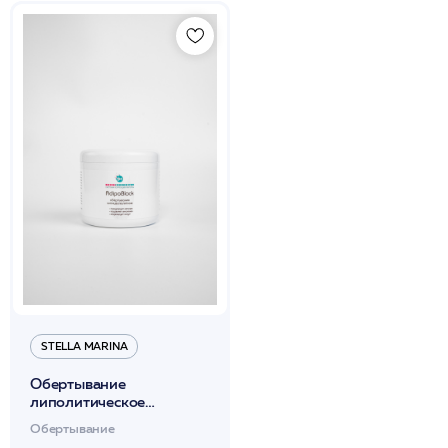
STELLA MARINA
Обертывание
липолитическое
«AdipoBlock» (термически
Обертывание
нейтральное для тела)