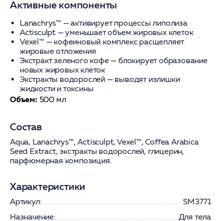
Активные компоненты
Lanachrys™
— активирует процессы липолиза
Actisculpt
— уменьшает объем жировых клеток
Vexel™
— кофеиновый комплекс расщепляет
жировые отложения
Экстракт зеленого кофе
— блокирует образование
новых жировых клеток
Экстракты водорослей
— выводят излишки
жидкости и токсины
Объем:
500 мл
Состав
Aqua, Lanachrys™, Actisculpt, Vexel™, Coffea Arabica
Seed Extract, экстракты водорослей, глицерин,
парфюмерная композиция.
Характеристики
Артикул:
SM3771
Назначение:
Для тела