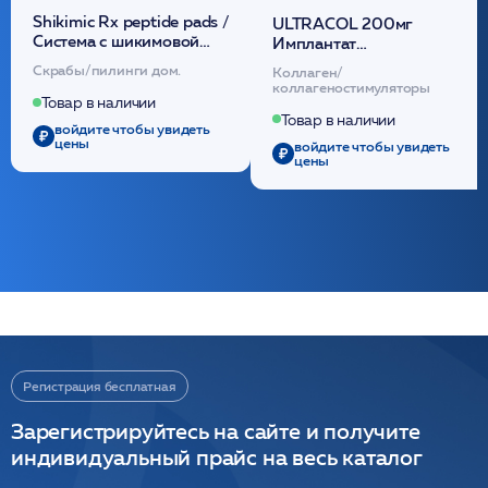
Shikimic Rx peptide pads /
ULTRACOL 200мг
Cистема с шикимовой
Имплантат
кислотой обновляющая
внутридермальный,
Скрабы/пилинги дом.
Коллаген/
(30шт) /HP
стерильный на основе
коллагеностимуляторы
полидиоксанона
Товар в наличии
/ULTRACOL
Товар в наличии
войдите чтобы увидеть
цены
войдите чтобы увидеть
цены
Регистрация бесплатная
Зарегистрируйтесь на сайте и получите
индивидуальный прайс на весь каталог