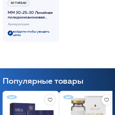
4D THREAD
МM 30-25-30 Линейная
полидиоксаноновая
гладкая Mono нить с
Армирующие
иглой 20шт/уп/ 4D
Thread IROXIN
войдите чтобы увидеть
цены
Популярные товары
хит
хит