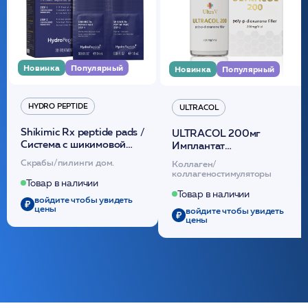
Новинка
Популярный
Новинка
Популярный
HYDRO PEPTIDE
ULTRACOL
Shikimic Rx peptide pads /
ULTRACOL 200мг
Cистема с шикимовой
Имплантат
кислотой обновляющая
внутридермальный,
Скрабы/пилинги дом.
Коллаген/
(30шт) /HP
стерильный на основе
коллагеностимуляторы
полидиоксанона
Товар в наличии
/ULTRACOL
Товар в наличии
войдите чтобы увидеть
цены
войдите чтобы увидеть
цены