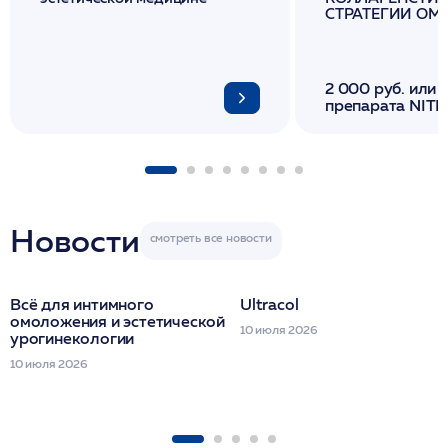
СТРАТЕГИИ О
И ЛИФТИНГА К
2 000 руб. или 
препарата NITH
флакона/ LINE
1 фл/ COLLOST о
FACETEM 1 шпр
ULTRACOL 1 фл
Miraline в день
семинара
Новости
Всё для интимного
Ultracol
омоложения и эстетической
10 июля 2026
урогинекологии
10 июля 2026