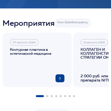
Мероприятия
07 августа 2026
11 августа 2026
Контурная пластика в
КОЛЛАГЕН И
эстетической медицине
КОЛЛАГЕНСТИМ
СТРАТЕГИИ О
И ЛИФТИНГА К
2 000 руб. или 
препарата NITH
флакона/ LINE
1 фл/ COLLOST о
FACETEM 1 шпр
ULTRACOL 1 фл
Miraline в день
семинара