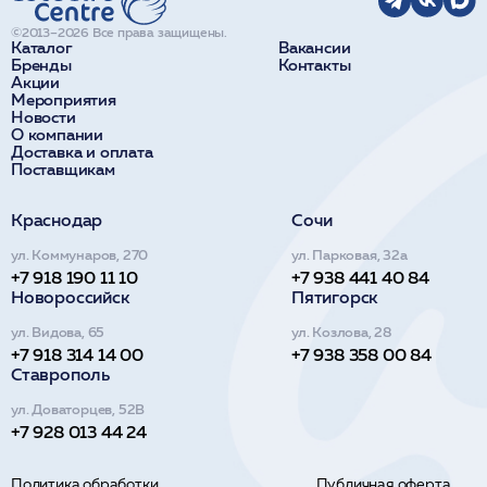
©2013–2026 Все права защищены.
Каталог
Вакансии
Бренды
Контакты
Акции
Мероприятия
Новости
О компании
Доставка и оплата
Поставщикам
Краснодар
Сочи
ул. Коммунаров, 270
ул. Парковая, 32а
+7 918 190 11 10
+7 938 441 40 84
Новороссийск
Пятигорск
ул. Видова, 65
ул. Козлова, 28
+7 918 314 14 00
+7 938 358 00 84
Ставрополь
ул. Доваторцев, 52В
+7 928 013 44 24
Политика обработки
Публичная оферта