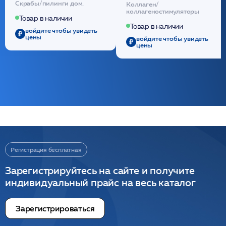
Скрабы/пилинги дом.
Коллаген/
(30шт) /HP
стерильный на основе
коллагеностимуляторы
полидиоксанона
Товар в наличии
/ULTRACOL
Товар в наличии
войдите чтобы увидеть
цены
войдите чтобы увидеть
цены
Регистрация бесплатная
Зарегистрируйтесь на сайте и получите
индивидуальный прайс на весь каталог
Зарегистрироваться