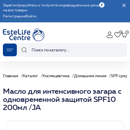
Зарегистрируйтесь и получите индивидуальные цены
на все товары
Регистрация
Войти
Главная
Каталог
Космецевтика
Домашняя линия
SPF сред
Масло для интенсивного загара с
одновременной защитой SPF10
200мл /JA