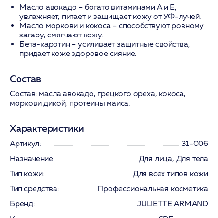
Масло авокадо
– богато витаминами А и Е,
увлажняет, питает и защищает кожу от УФ-лучей.
Масло моркови и кокоса
– способствуют ровному
загару, смягчают кожу.
Бета-каротин
– усиливает защитные свойства,
придает коже здоровое сияние.
Состав
Состав:
масла авокадо, грецкого ореха, кокоса,
моркови дикой, протеины маиса.
Характеристики
Артикул:
31-006
Назначение:
Для лица, Для тела
Тип кожи:
Для всех типов кожи
Тип средства:
Профессиональная косметика
Бренд:
JULIETTE ARMAND