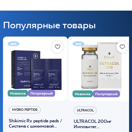
Популярные товары
хит
хит
Новинка
Популярный
Новинка
Популярный
HYDRO PEPTIDE
ULTRACOL
Shikimic Rx peptide pads /
ULTRACOL 200мг
Cистема с шикимовой
Имплантат
кислотой обновляющая
внутридермальный,