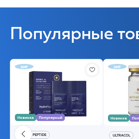
Популярные то
хит
хит
Новинка
Популярный
Новинка
Поп
HYDRO PEPTIDE
ULTRACOL