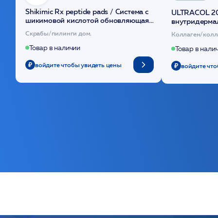
Shikimic Rx peptide pads / Cистема с
ULTRACOL 2
шикимовой кислотой обновляющая
внутридерма
(30шт) /HP
основе поли
Скрабы/пилинги дом.
Коллаген/колл
Товар в наличии
Товар в нали
войдите чтобы увидеть цены
войдите что