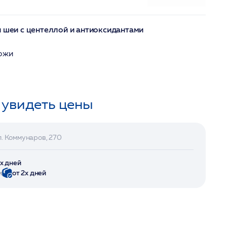
и шеи с центеллой и антиоксидантами
кожи
 увидеть цены
л. Коммунаров, 270
2х дней
и
от 2х дней