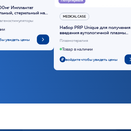
Популярный
00мг Имплантат
льный, стерильный на
MEDICAL CASE
диоксанона /ULTRACOL
агеностимуляторы
Набор PRP Unique для получения
чии
введения аутологичной плазмы
(саше 1шт)/Medical Case
бы увидеть цены
Плазмотерапия
Товар в наличии
войдите чтобы увидеть цены