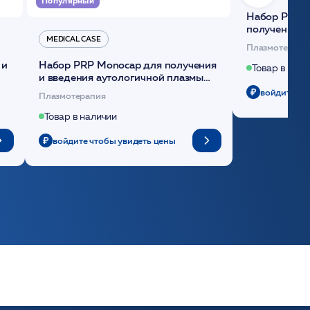
Популярный
Набор Plasmoactive Стандарт для
получения и
MEDICAL CASE
плазмы (саше
Плазмотерапи
 и
Набор PRP Monocap для получения
Товар в нали
и введения аутологичной плазмы
(саше 1шт)/Medical Case
войдите чт
Плазмотерапия
Товар в наличии
войдите чтобы увидеть цены