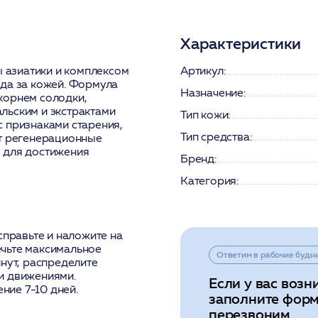
Характеристики
ы азиатики и комплексом
Артикул:
ода за кожей. Формула
Назначение:
корнем солодки,
льским и экстрактами
Тип кожи:
 признаками старения,
Тип средства:
ет регенерационные
 для достижения
Бренд:
Категория:
справьте и наложите на
чьте максимальное
Ответим в рабочие будн
нут, распределите
и движениями.
Если у вас возн
ение 7-10 дней.
заполните форм
перезвоним