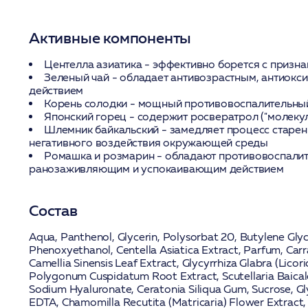
Активные компоненты
Центелла азиатика
- эффективно борется с призна
Зеленый чай
- обладает антивозрастным, антиокс
действием
Корень солодки
- мощный противовоспалительны
Японский горец
- содержит росвератрол ("молеку
Шлемник байкальский
- замедляет процесс старен
негативного воздействия окружающей среды
Ромашка и розмарин
- обладают противовоспали
ранозаживляющим и успокаивающим действием
Состав
Aqua, Panthenol, Glycerin, Polysorbat 20, Butylene Glyc
Phenoxyethanol, Centella Asiatica Extract, Parfum, Car
Camellia Sinensis Leaf Extract, Glycyrrhiza Glabra (Licor
Polygonum Cuspidatum Root Extract, Scutellaria Baical
Sodium Hyaluronate, Ceratonia Siliqua Gum, Sucrose, Gl
EDTA, Chamomilla Recutita (Matricaria) Flower Extract, 