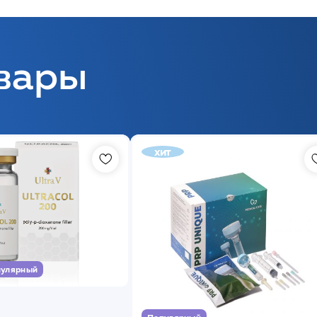
вары
хит
улярный