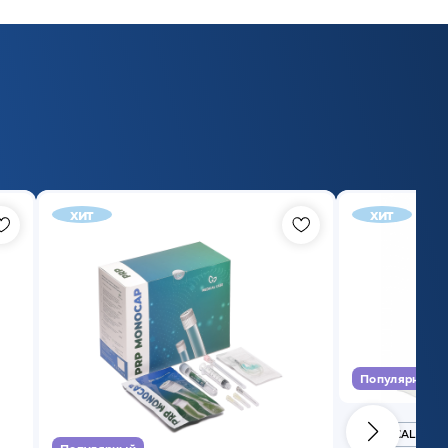
хит
хит
Популярный
MEDICAL CASE