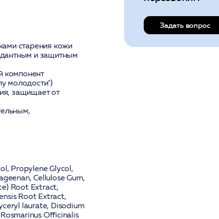
Задать вопрос
ками старения кожи
идантным и защитным
й компонент
лу молодости")
ия, защищает от
тельным,
ol, Propylene Glycol,
rageenan, Cellulose Gum,
ice) Root Extract,
ensis Root Extract,
yceryl laurate, Disodium
Rosmarinus Officinalis