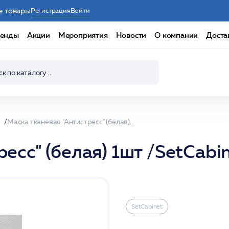
е товары
Регистрация
Войти
енды
Акции
Мероприятия
Новости
О компании
Доста
Маска тканевая "Антистресс" (белая) 1шт /SetCabinet
есс" (белая) 1шт /SetCabi
SetCabinet