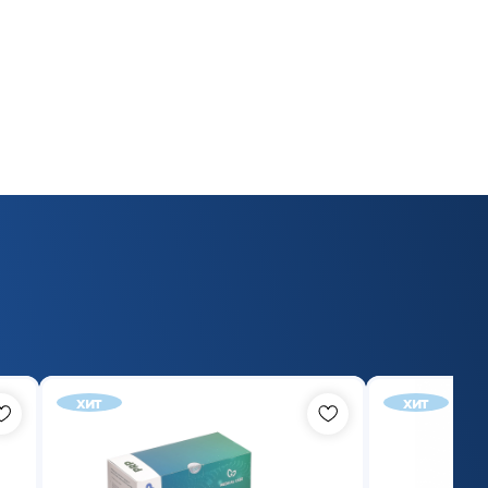
хит
хит