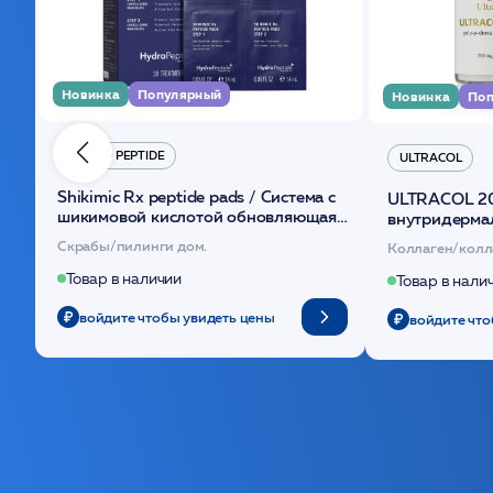
Новинка
Популярный
Новинка
Поп
HYDRO PEPTIDE
ULTRACOL
Shikimic Rx peptide pads / Cистема с
ULTRACOL 2
шикимовой кислотой обновляющая
внутридерма
(30шт) /HP
основе поли
Скрабы/пилинги дом.
Коллаген/колл
Товар в наличии
Товар в нали
войдите чтобы увидеть цены
войдите что