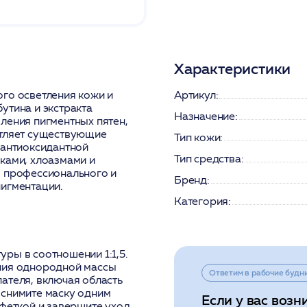
Характеристики
го осветления кожи и
Артикул:
утина и экстракта
Назначение:
ления пигментных пятен,
етляет существующие
Тип кожи:
 антиоксидантной
Тип средства:
ками, хлоазмами и
о профессионального и
Бренд:
игментации.
Категория:
ры в соотношении 1:1,5.
ения однородной массы
Ответим в рабочие будн
ателя, включая область
о снимите маску одним
Если у вас возн
лфеткой и завершите уход