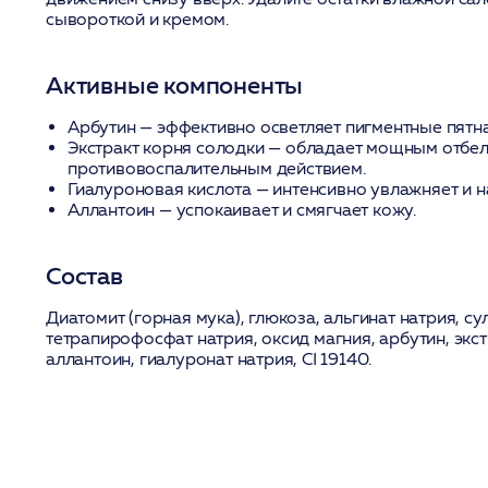
сывороткой и кремом.
Активные компоненты
Арбутин
— эффективно осветляет пигментные пятна
Экстракт корня солодки
— обладает мощным отбе
противовоспалительным действием.
Гиалуроновая кислота
— интенсивно увлажняет и н
Аллантоин
— успокаивает и смягчает кожу.
Состав
Диатомит (горная мука), глюкоза, альгинат натрия, су
тетрапирофосфат натрия, оксид магния, арбутин, экст
аллантоин, гиалуронат натрия, CI 19140.