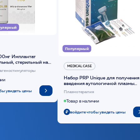
улярный
Популярный
00мг Имплантат
льный, стерильный на
MEDICAL CASE
диоксанона /ULTRACOL
агеностимуляторы
Набор PRP Unique для получения
чии
введения аутологичной плазмы
(саше 1шт)/Medical Case
бы увидеть цены
Плазмотерапия
Товар в наличии
войдите чтобы увидеть цены