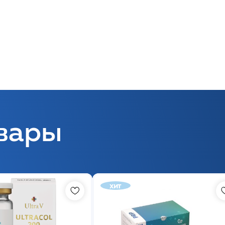
вары
хит