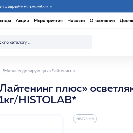
е товары
Регистрация
Войти
енды
Акции
Мероприятия
Новости
О компании
Доста
Маска моделирующая «Лайтенинг плюс» осветляющая Modeling mask Natural Ligthtening Plus 1кг/HISTOLAB*
Лайтенинг плюс» осветля
s 1кг/HISTOLAB*
HISTOLAB