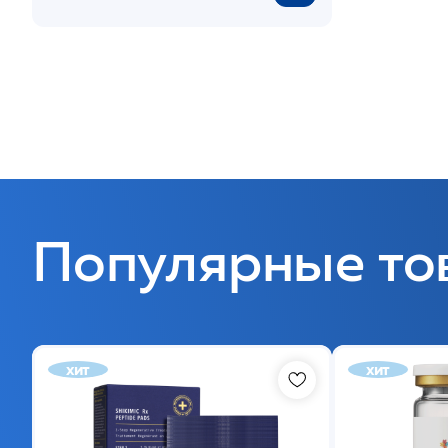
Популярные то
хит
хит