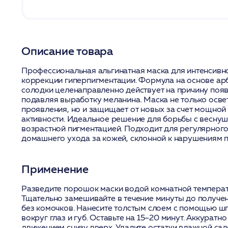
Описание товара
Профессиональная альгинатная маска для интенсивно
коррекции гиперпигментации. Формула на основе арб
солодки целенаправленно действует на причину появ
подавляя выработку меланина. Маска не только осв
проявления, но и защищает от новых за счет мощной
активности. Идеальное решение для борьбы с веснуш
возрастной пигментацией. Подходит для регулярног
домашнего ухода за кожей, склонной к нарушениям п
Применение
Разведите порошок маски водой комнатной температу
Тщательно замешивайте в течение минуты до получ
без комочков. Нанесите толстым слоем с помощью шп
вокруг глаз и губ. Оставьте на 15–20 минут. Аккуратн
движением снизу вверх. Удалите остатки влажной са