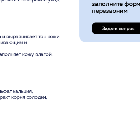
заполните форм
перезвоним
Задать вопрос
 и выравнивает тон кожи.
ливающим и
аполняет кожу влагой.
льфат кальция,
ракт корня солодки,