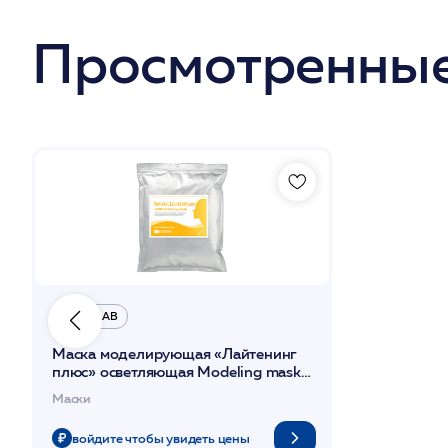
Просмотренные
HISTOLAB
Маска моделирующая «Лайтенинг
плюс» осветляющая Modeling mask
Natural Ligthtening Plus
Маски
1кг/HISTOLAB*
войдите чтобы увидеть цены