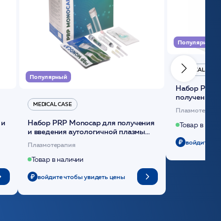
Популярный
MEDICAL CASE
Популярный
Набор Plasmoactive Стандарт для
получения и
MEDICAL CASE
плазмы (саше
Плазмотерапи
 и
Набор PRP Monocap для получения
Товар в нали
и введения аутологичной плазмы
(саше 1шт)/Medical Case
войдите чт
Плазмотерапия
Товар в наличии
войдите чтобы увидеть цены