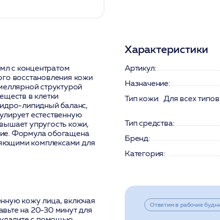
Характеристики
мл с концентратом
Артикул:
ого восстановления кожи
Назначение:
амеллярной структурой
еществ в клетки
Тип кожи:
Для всех типов
гидро-липидный баланс,
улирует естественную
Тип средства:
вышает упругость кожи,
ние. Формула обогащена
Бренд:
яющими комплексами для
Категория:
нную кожу лица, включая
Ответим в рабочие будн
тавьте на 20-30 минут для
 удалите с помощью