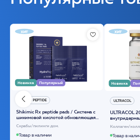
хит
хит
Новинка
Популярный
Новинка
Поп
HYDRO PEPTIDE
ULTRACOL
Shikimic Rx peptide pads / Cистема с
ULTRACOL 2
шикимовой кислотой обновляющая
внутридерма
(30шт) /HP
основе поли
Скрабы/пилинги дом.
Коллаген/колл
Товар в наличии
Товар в нали