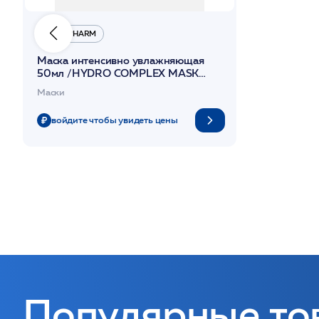
MESOPHARM
Маска интенсивно увлажняющая
50мл /HYDRO COMPLEX MASK
/MESOPHARM
Маски
войдите чтобы увидеть цены
Популярные то