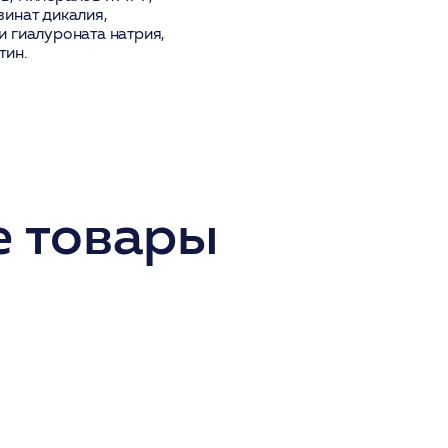
инат дикалия,
 гиалуроната натрия,
тин.
 товары