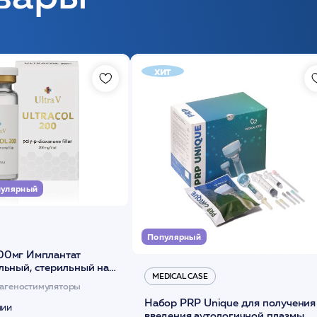
хит
улярный
Популярный
00мг Имплантат
льный, стерильный на
MEDICAL CASE
диоксанона /ULTRACOL
агеностимуляторы
Набор PRP Unique для получения
чии
введения аутологичной плазмы