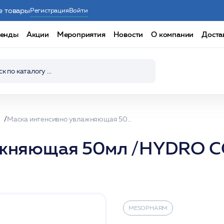
е товары
Регистрация
Войти
енды
Акции
Мероприятия
Новости
О компании
Доста
Маска интенсивно увлажняющая 50мл /HYDRO COMPLEX MASK /MESOPHARM
лажняющая 50мл /HYDRO
MESOPHARM