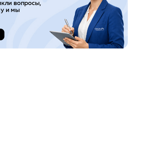
икли вопросы,
у и мы