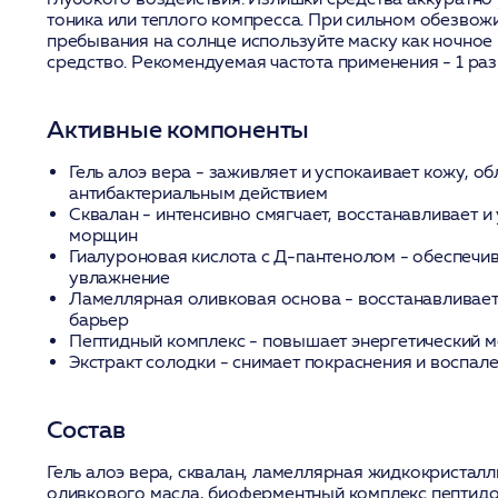
тоника или теплого компресса. При сильном обезвож
пребывания на солнце используйте маску как ночно
средство. Рекомендуемая частота применения - 1 раз
Активные компоненты
Гель алоэ вера
- заживляет и успокаивает кожу, об
антибактериальным действием
Сквалан
- интенсивно смягчает, восстанавливает 
морщин
Гиалуроновая кислота с Д-пантенолом
- обеспечи
увлажнение
Ламеллярная оливковая основа
- восстанавливае
барьер
Пептидный комплекс
- повышает энергетический м
Экстракт солодки
- снимает покраснения и воспал
Состав
Гель алоэ вера, сквалан, ламеллярная жидкокристалл
оливкового масла, биоферментный комплекс пептидо