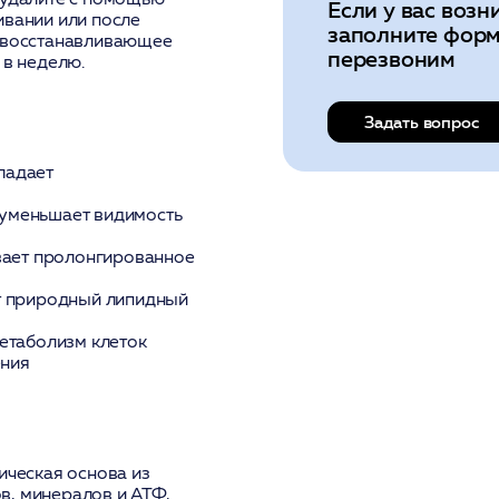
Если у вас возн
ивании или после
заполните форм
е восстанавливающее
перезвоним
 в неделю.
Задать вопрос
ладает
и уменьшает видимость
вает пролонгированное
т природный липидный
етаболизм клеток
ения
ическая основа из
в, минералов и АТФ,