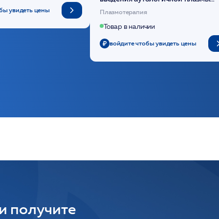
(саше 1шт)/Medical Case
бы увидеть цены
Плазмотерапия
Товар в наличии
войдите чтобы увидеть цены
 и получите