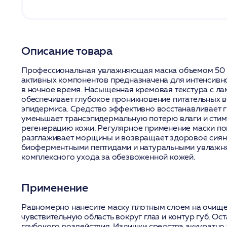
Описание товара
Профессиональная увлажняющая маска объемом 50 
активных компонентов предназначена для интенсивн
в ночное время. Насыщенная кремовая текстура с л
обеспечивает глубокое проникновение питательных в
эпидермиса. Средство эффективно восстанавливает 
уменьшает трансэпидермальную потерю влаги и стим
регенерацию кожи. Регулярное применение маски по
разглаживает морщины и возвращает здоровое сия
биоферментными пептидами и натуральными увлажн
комплексного ухода за обезвоженной кожей.
Применение
Равномерно нанесите маску плотным слоем на очище
чувствительную область вокруг глаз и контур губ. Ос
глубокого воздействия. Излишки средства аккуратно