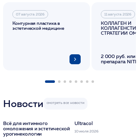
07 августа 2026
11 августа 2026
Контурная пластика в
КОЛЛАГЕН И
эстетической медицине
КОЛЛАГЕНСТИМ
СТРАТЕГИИ О
И ЛИФТИНГА К
2 000 руб. или 
препарата NITH
флакона/ LINE
1 фл/ COLLOST о
FACETEM 1 шпр
ULTRACOL 1 фл
Miraline в день
семинара
Новости
Всё для интимного
Ultracol
омоложения и эстетической
10 июля 2026
урогинекологии