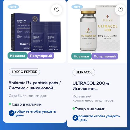
хит
хит
Новинка
Популярный
Новинка
Популярный
HYDRO PEPTIDE
ULTRACOL
Shikimic Rx peptide pads /
ULTRACOL 200мг
Cистема с шикимовой
Имплантат
кислотой обновляющая
внутридермальный,
Скрабы/пилинги дом.
Коллаген/
(30шт) /HP
стерильный на основе
коллагеностимуляторы
полидиоксанона
Товар в наличии
/ULTRACOL
Товар в наличии
войдите чтобы увидеть
цены
войдите чтобы увидеть
цены