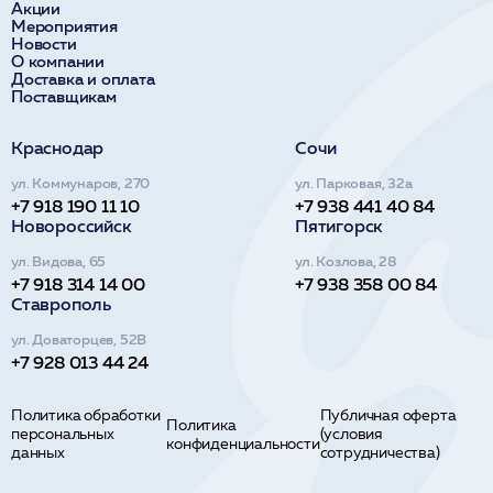
Акции
Мероприятия
Новости
О компании
Доставка и оплата
Поставщикам
Краснодар
Сочи
ул. Коммунаров, 270
ул. Парковая, 32а
+7 918 190 11 10
+7 938 441 40 84
Новороссийск
Пятигорск
ул. Видова, 65
ул. Козлова, 28
+7 918 314 14 00
+7 938 358 00 84
Ставрополь
ул. Доваторцев, 52В
+7 928 013 44 24
Политика обработки
Публичная оферта
Политика
персональных
(условия
конфиденциальности
данных
сотрудничества)