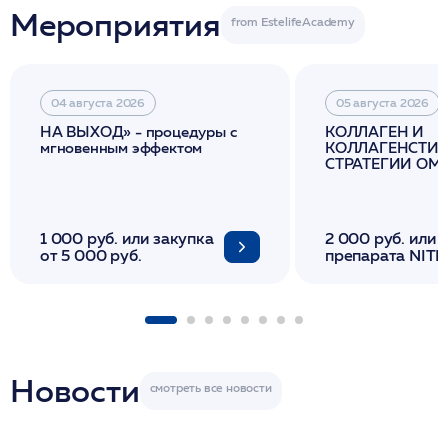
Мероприятия
04 августа 2026
05 августа 2026
НА ВЫХОД» - процедуры с
КОЛЛАГЕН И
мгновенным эффектом
КОЛЛАГЕНСТИМ
СТРАТЕГИИ О
И ЛИФТИНГА К
1 000 руб. или закупка
2 000 руб. или 
от 5 000 руб.
препарата NITH
флакона/ LINE
1 фл/ COLLOST о
FACETEM 1 шпр
ULTRACOL 1 фл
Miraline в день
семинара
Новости