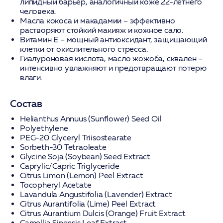
липидный барьер, аналогичный коже 22-летнего
человека.
Масла кокоса и макадамии
– эффективно
растворяют стойкий макияж и кожное сало.
Витамин E
– мощный антиоксидант, защищающий
клетки от окислительного стресса.
Гиалуроновая кислота, масло жожоба, сквален
–
интенсивно увлажняют и предотвращают потерю
влаги.
Состав
Helianthus Annuus (Sunflower) Seed Oil
Polyethylene
PEG-20 Glyceryl Triisostearate
Sorbeth-30 Tetraoleate
Glycine Soja (Soybean) Seed Extract
Caprylic/Capric Triglyceride
Citrus Limon (Lemon) Peel Extract
Tocopheryl Acetate
Lavandula Angustifolia (Lavender) Extract
Citrus Aurantifolia (Lime) Peel Extract
Citrus Aurantium Dulcis (Orange) Fruit Extract
Camellia Sinensis Leaf Extract