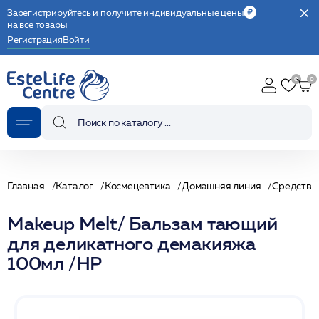
Зарегистрируйтесь и получите индивидуальные цены
на все товары
Регистрация
Войти
Главная
Каталог
Космецевтика
Домашняя линия
Средства
Makeup Melt/ Бальзам тающий
для деликатного демакияжа
100мл /HP