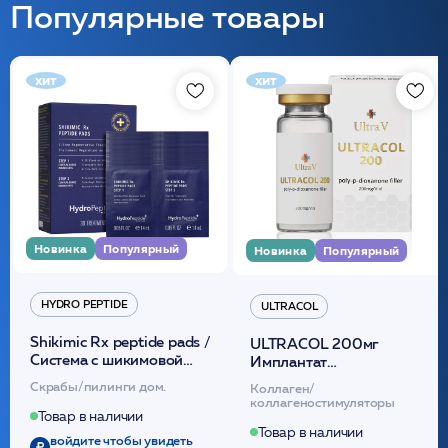
Популярные товары
хит
хит
Новинка
Популярный
Новинка
Популярный
HYDRO PEPTIDE
ULTRACOL
Shikimic Rx peptide pads /
ULTRACOL 200мг
Cистема с шикимовой
Имплантат
кислотой обновляющая
внутридермальный,
Скрабы/пилинги дом.
Коллаген/
(30шт) /HP
стерильный на основе
коллагеностимуляторы
полидиоксанона
Товар в наличии
/ULTRACOL
Товар в наличии
войдите чтобы увидеть