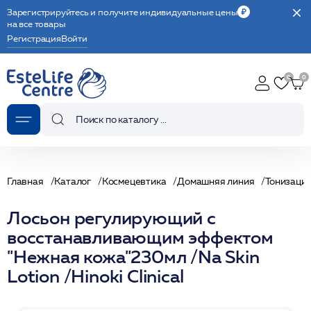
Зарегистрируйтесь и получите индивидуальные цены
на все товары
Регистрация
Войти
Главная
Каталог
Космецевтика
Домашняя линия
Тонизаци
Лосьон регулирующий с
восстанавливающим эффектом
"Нежная кожа"230мл /Na Skin
Lotion /Hinoki Clinical