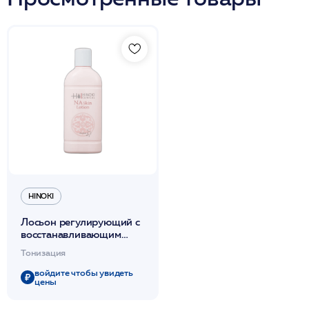
HINOKI
Лосьон регулирующий с
восстанавливающим
эффектом "Нежная
Тонизация
кожа"230мл /Na Skin
Lotion /Hinoki Clinical
войдите чтобы увидеть
цены