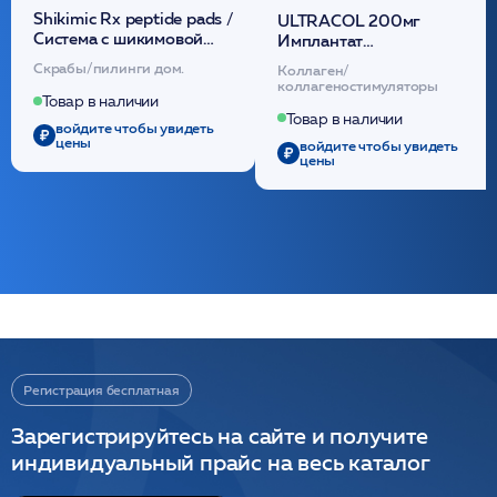
Shikimic Rx peptide pads /
ULTRACOL 200мг
Cистема с шикимовой
Имплантат
кислотой обновляющая
внутридермальный,
Скрабы/пилинги дом.
Коллаген/
(30шт) /HP
стерильный на основе
коллагеностимуляторы
полидиоксанона
Товар в наличии
/ULTRACOL
Товар в наличии
войдите чтобы увидеть
цены
войдите чтобы увидеть
цены
Регистрация бесплатная
Зарегистрируйтесь на сайте и получите
индивидуальный прайс на весь каталог