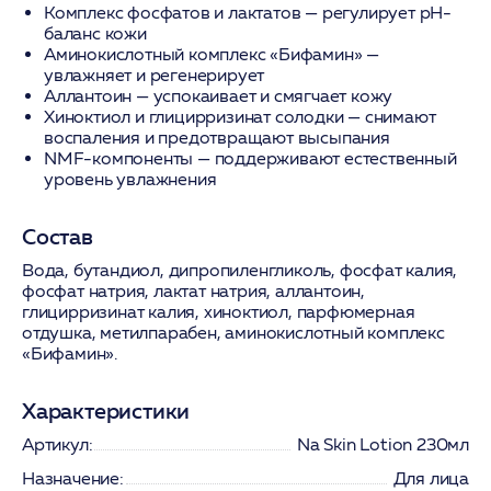
Комплекс фосфатов и лактатов
— регулирует pH-
баланс кожи
Аминокислотный комплекс «Бифамин»
—
увлажняет и регенерирует
Аллантоин
— успокаивает и смягчает кожу
Хиноктиол и глицирризинат солодки
— снимают
воспаления и предотвращают высыпания
NMF-компоненты
— поддерживают естественный
уровень увлажнения
Состав
Вода, бутандиол, дипропиленгликоль, фосфат калия,
фосфат натрия,
лактат натрия
,
аллантоин
,
глицирризинат калия,
хиноктиол
, парфюмерная
отдушка, метилпарабен,
аминокислотный комплекс
«Бифамин»
.
Характеристики
Артикул:
Na Skin Lotion 230мл
Назначение:
Для лица