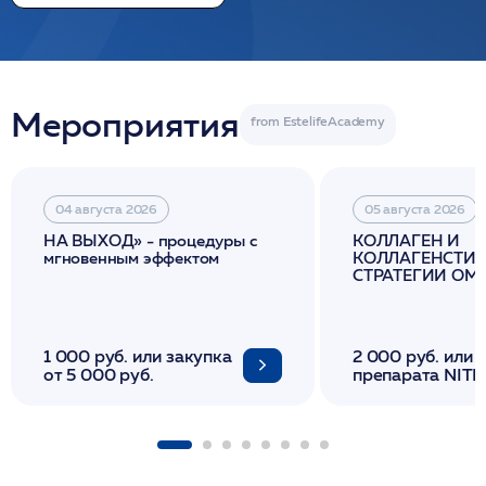
Мероприятия
04 августа 2026
05 августа 2026
НА ВЫХОД» - процедуры с
КОЛЛАГЕН И
мгновенным эффектом
КОЛЛАГЕНСТИМ
СТРАТЕГИИ О
И ЛИФТИНГА К
1 000 руб. или закупка
2 000 руб. или 
от 5 000 руб.
препарата NITH
флакона/ LINE
1 фл/ COLLOST о
FACETEM 1 шпр
ULTRACOL 1 фл
Miraline в день
семинара