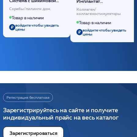
Cистема с шикимовой
Имплантат
кислотой обновляющая
внутридермальный,
Скрабы/пилинги дом.
Коллаген/
(30шт) /HP
стерильный на основе
коллагеностимуляторы
полидиоксанона
Товар в наличии
/ULTRACOL
Товар в наличии
войдите чтобы увидеть
цены
войдите чтобы увидеть
цены
Регистрация бесплатная
Зарегистрируйтесь на сайте и получите
индивидуальный прайс на весь каталог
Зарегистрироваться