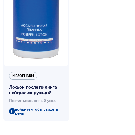
MESOPHARM
Лосьон после пилинга
нейтрализирующий
250мл
Постинъекционный уход
/FRESH:POSTPEEL
LOTION /MESOPHARM
войдите чтобы увидеть
цены