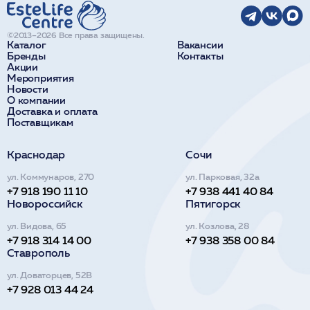
©2013–2026 Все права защищены.
Каталог
Вакансии
Бренды
Контакты
Акции
Мероприятия
Новости
О компании
Доставка и оплата
Поставщикам
Краснодар
Сочи
ул. Коммунаров, 270
ул. Парковая, 32а
+7 918 190 11 10
+7 938 441 40 84
Новороссийск
Пятигорск
ул. Видова, 65
ул. Козлова, 28
+7 918 314 14 00
+7 938 358 00 84
Ставрополь
ул. Доваторцев, 52В
+7 928 013 44 24