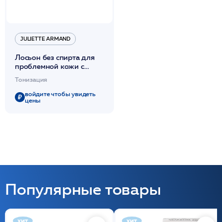
JULIETTE ARMAND
Лосьон без спирта для
проблемной кожи с
экстрактом канадского
Тонизация
кипрея антисептический
210мл /JA
войдите чтобы увидеть
цены
Популярные товары
хит
хит