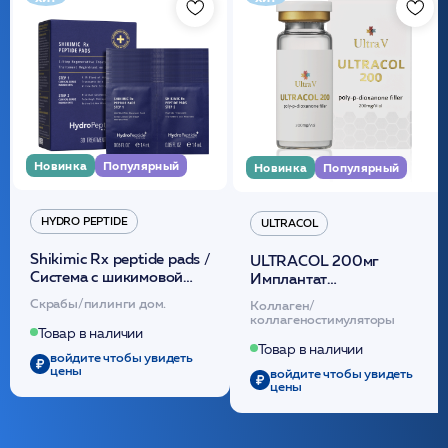
Новинка
Популярный
Новинка
Популярный
HYDRO PEPTIDE
ULTRACOL
Shikimic Rx peptide pads /
ULTRACOL 200мг
Cистема с шикимовой
Имплантат
кислотой обновляющая
внутридермальный,
Скрабы/пилинги дом.
Коллаген/
(30шт) /HP
стерильный на основе
коллагеностимуляторы
полидиоксанона
Товар в наличии
/ULTRACOL
Товар в наличии
войдите чтобы увидеть
цены
войдите чтобы увидеть
цены