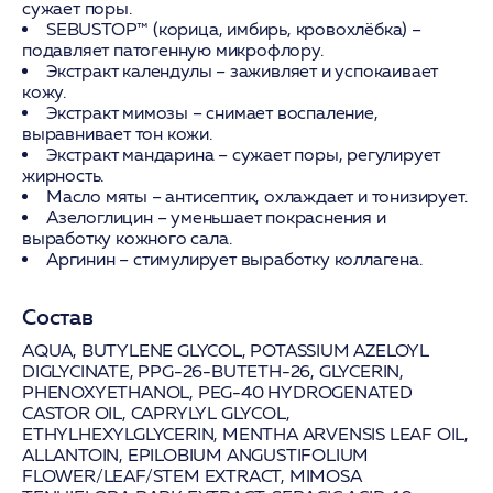
сужает поры.
SEBUSTOP™ (корица, имбирь, кровохлёбка)
–
подавляет патогенную микрофлору.
Экстракт календулы
– заживляет и успокаивает
кожу.
Экстракт мимозы
– снимает воспаление,
выравнивает тон кожи.
Экстракт мандарина
– сужает поры, регулирует
жирность.
Масло мяты
– антисептик, охлаждает и тонизирует.
Азелоглицин
– уменьшает покраснения и
выработку кожного сала.
Аргинин
– стимулирует выработку коллагена.
Состав
AQUA, BUTYLENE GLYCOL, POTASSIUM AZELOYL
DIGLYCINATE, PPG-26-BUTETH-26, GLYCERIN,
PHENOXYETHANOL, PEG-40 HYDROGENATED
CASTOR OIL, CAPRYLYL GLYCOL,
ETHYLHEXYLGLYCERIN, MENTHA ARVENSIS LEAF OIL,
ALLANTOIN, EPILOBIUM ANGUSTIFOLIUM
FLOWER/LEAF/STEM EXTRACT, MIMOSA