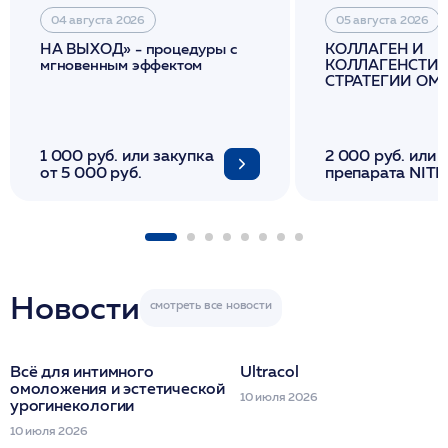
04 августа 2026
05 августа 2026
НА ВЫХОД» - процедуры с
КОЛЛАГЕН И
мгновенным эффектом
КОЛЛАГЕНСТИМ
СТРАТЕГИИ О
И ЛИФТИНГА К
1 000 руб. или закупка
2 000 руб. или 
от 5 000 руб.
препарата NITH
флакона/ LINE
1 фл/ COLLOST о
FACETEM 1 шпр
ULTRACOL 1 фл
Miraline в день
семинара
Новости
Всё для интимного
Ultracol
омоложения и эстетической
10 июля 2026
урогинекологии
10 июля 2026