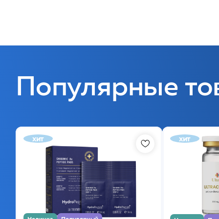
Популярные то
хит
хит
Новинка
Популярный