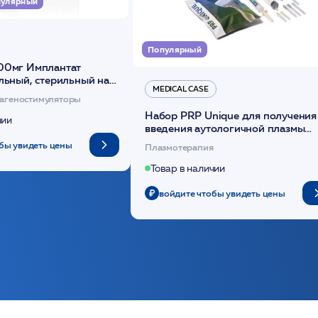
улярный
Популярный
00мг Имплантат
льный, стерильный на
MEDICAL CASE
диоксанона /ULTRACOL
агеностимуляторы
Набор PRP Unique для получения
чии
введения аутологичной плазмы
(саше 1шт)/Medical Case
бы увидеть цены
Плазмотерапия
Товар в наличии
войдите чтобы увидеть цены