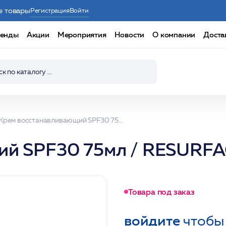
е товары
Регистрация
Войти
енды
Акции
Мероприятия
Новости
О компании
Доста
Крем восстанавливающий SPF30 75мл / RESURFACE2/DdP
ий SPF30 75мл / RESURF
Товара под заказ
войдите
чтобы