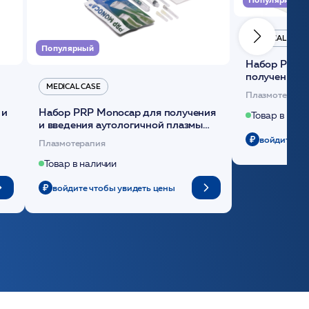
MEDICAL CASE
Популярный
Набор Plasmoactive Стандарт для
получения и
MEDICAL CASE
плазмы (саше
Плазмотерапи
 и
Набор PRP Monocap для получения
Товар в нали
и введения аутологичной плазмы
(саше 1шт)/Medical Case
войдите чт
Плазмотерапия
Товар в наличии
войдите чтобы увидеть цены