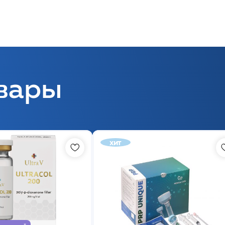
вары
хит