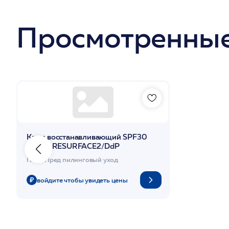
Просмотренные
Крем восстанавливающий SPF30
75мл / RESURFACE2/DdP
Пост/Пред пилинговый уход
войдите чтобы увидеть цены