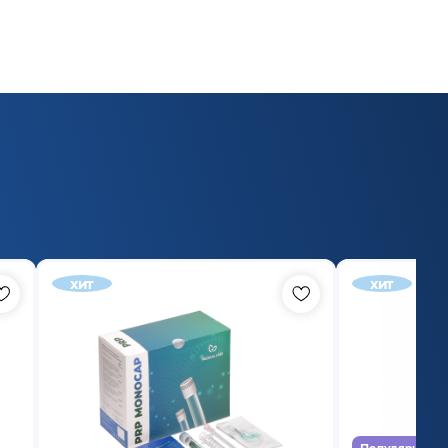
хит
хит
Популярный