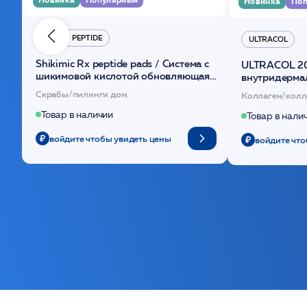
Новинка
Поп
HYDRO PEPTIDE
ULTRACOL
Shikimic Rx peptide pads / Cистема с
ULTRACOL 2
шикимовой кислотой обновляющая
внутридерма
(30шт) /HP
основе поли
Скрабы/пилинги дом.
Коллаген/колл
Товар в наличии
Товар в нали
войдите чтобы увидеть цены
войдите что