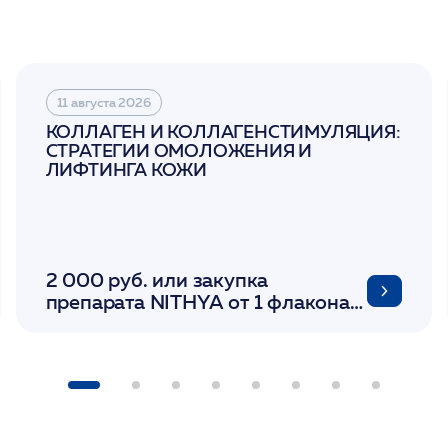
11 августа 2026
КОЛЛАГЕН И КОЛЛАГЕНСТИМУЛЯЦИЯ:
СТРАТЕГИИ ОМОЛОЖЕНИЯ И
ЛИФТИНГА КОЖИ
2 000 руб. или закупка
препарата NITHYA от 1 флакона/
LINERASE от 1 фл/ COLLOST от 1
фл/ FACETEM 1 шприц/
ULTRACOL 1 фл/ PLLA Miraline в
день семинара