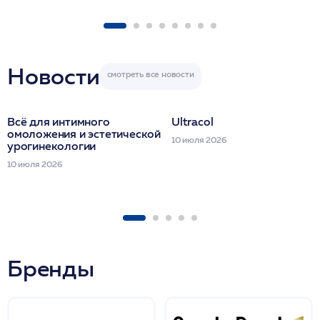
1 фл/ COLLOST о
FACETEM 1 шпр
ULTRACOL 1 фл
Miraline в день
семинара
Новости
Всё для интимного
Ultracol
омоложения и эстетической
10 июля 2026
урогинекологии
10 июля 2026
Бренды