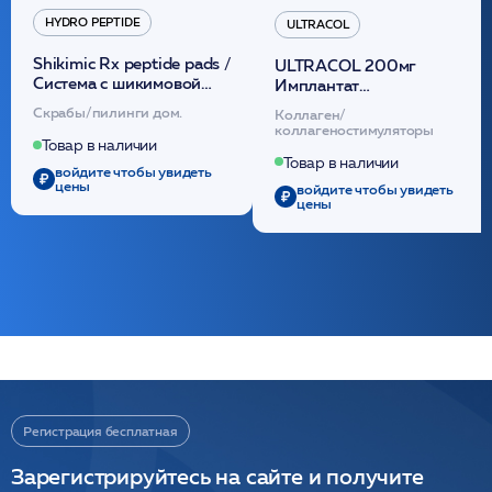
HYDRO PEPTIDE
ULTRACOL
Shikimic Rx peptide pads /
ULTRACOL 200мг
Cистема с шикимовой
Имплантат
кислотой обновляющая
внутридермальный,
Скрабы/пилинги дом.
Коллаген/
(30шт) /HP
стерильный на основе
коллагеностимуляторы
полидиоксанона
Товар в наличии
/ULTRACOL
Товар в наличии
войдите чтобы увидеть
цены
войдите чтобы увидеть
цены
Регистрация бесплатная
Зарегистрируйтесь на сайте и получите