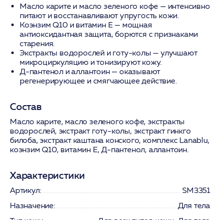
Масло карите
и
масло зеленого кофе
— интенсивно
питают и восстанавливают упругость кожи.
Коэнзим Q10
и
витамин Е
— мощная
антиоксидантная защита, борются с признаками
старения.
Экстракты водорослей и готу-колы
— улучшают
микроциркуляцию и тонизируют кожу.
Д-пантенол
и
аллантоин
— оказывают
регенерирующее и смягчающее действие.
Состав
Масло карите, масло зеленого кофе, экстракты
водорослей, экстракт готу-колы, экстракт гинкго
билоба, экстракт каштана конского, комплекс Lanablu,
коэнзим Q10, витамин Е, Д-пантенол, аллантоин.
Характеристики
Артикул:
SM3351
Назначение:
Для тела