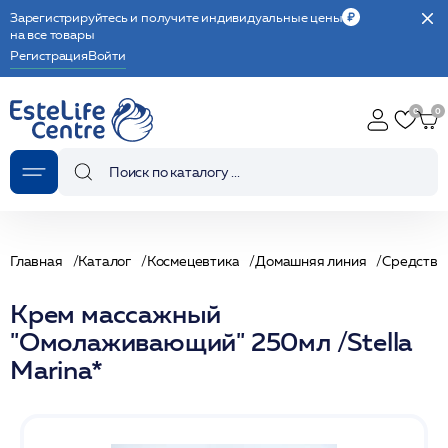
Зарегистрируйтесь и получите индивидуальные цены
на все товары
Регистрация
Войти
Главная
Каталог
Космецевтика
Домашняя линия
Средства
Крем массажный
"Омолаживающий" 250мл /Stella
Marina*