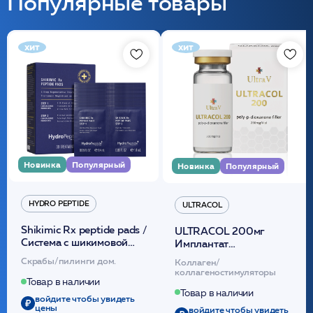
Популярные товары
хит
хит
Новинка
Популярный
Новинка
Популярный
HYDRO PEPTIDE
ULTRACOL
Shikimic Rx peptide pads /
ULTRACOL 200мг
Cистема с шикимовой
Имплантат
кислотой обновляющая
внутридермальный,
Скрабы/пилинги дом.
Коллаген/
(30шт) /HP
стерильный на основе
коллагеностимуляторы
полидиоксанона
Товар в наличии
/ULTRACOL
Товар в наличии
войдите чтобы увидеть
цены
войдите чтобы увидеть