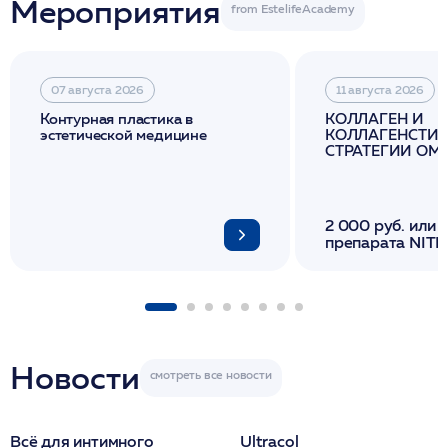
Мероприятия
07 августа 2026
11 августа 2026
Контурная пластика в
КОЛЛАГЕН И
эстетической медицине
КОЛЛАГЕНСТИМ
СТРАТЕГИИ О
И ЛИФТИНГА К
2 000 руб. или 
препарата NITH
флакона/ LINE
1 фл/ COLLOST о
FACETEM 1 шпр
ULTRACOL 1 фл
Miraline в день
семинара
Новости
Всё для интимного
Ultracol