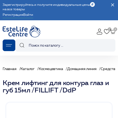
Зарегистрируйтесь и получите индивидуальные цены
на все товары
Регистрация
Войти
Главная
Каталог
Космецевтика
Домашняя линия
Средства 
Крем лифтинг для контура глаз и
губ 15мл /FILLIFT /DdP