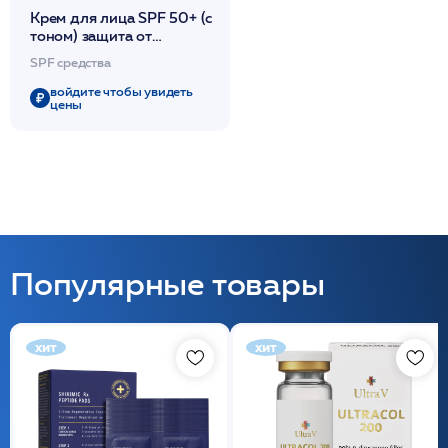
Крем для лица SPF 50+ (с
тоном) защита от
солнечной пигментации
SPF средства
30мл /Sun screen.
SPF50+ /SetCabinet
войдите чтобы увидеть
цены
Популярные товары
хит
хит