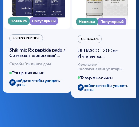
Новинка
Популярный
Новинка
Популярный
HYDRO PEPTIDE
ULTRACOL
Shikimic Rx peptide pads /
ULTRACOL 200мг
Cистема с шикимовой
Имплантат
кислотой обновляющая
внутридермальный,
Скрабы/пилинги дом.
Коллаген/
(30шт) /HP
стерильный на основе
коллагеностимуляторы
полидиоксанона
Товар в наличии
/ULTRACOL
Товар в наличии
войдите чтобы увидеть
цены
войдите чтобы увидеть
цены