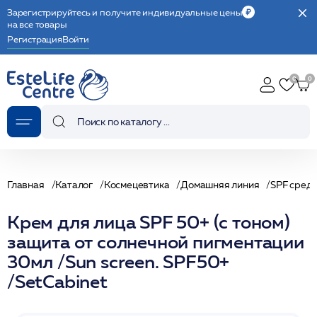
Зарегистрируйтесь и получите индивидуальные цены
на все товары
Регистрация
Войти
Главная
Каталог
Космецевтика
Домашняя линия
SPF сред
Крем для лица SPF 50+ (с тоном)
защита от солнечной пигментации
30мл /Sun screen. SPF50+
/SetCabinet