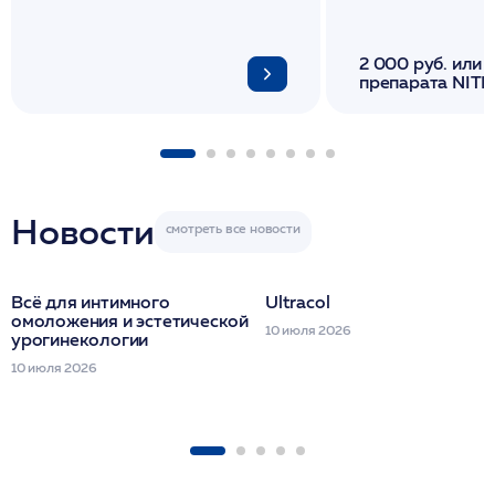
2 000 руб. или 
препарата NITH
флакона/ LINE
1 фл/ COLLOST о
FACETEM 1 шпр
ULTRACOL 1 фл
Miraline в день
семинара
Новости
Всё для интимного
Ultracol
омоложения и эстетической
10 июля 2026
урогинекологии
10 июля 2026