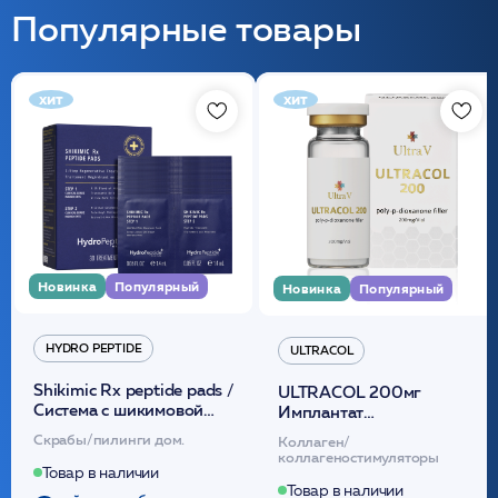
Популярные товары
хит
хит
Новинка
Популярный
Новинка
Популярный
HYDRO PEPTIDE
ULTRACOL
Shikimic Rx peptide pads /
ULTRACOL 200мг
Cистема с шикимовой
Имплантат
кислотой обновляющая
внутридермальный,
Скрабы/пилинги дом.
Коллаген/
(30шт) /HP
стерильный на основе
коллагеностимуляторы
полидиоксанона
Товар в наличии
/ULTRACOL
Товар в наличии