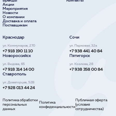
Бренды
Контакты
Акции
Мероприятия
Новости
О компании
Доставка и оплата
Поставщикам
Краснодар
Сочи
ул. Коммунаров, 270
ул. Парковая, 32а
+7 918 190 11 10
+7 938 441 40 84
Новороссийск
Пятигорск
ул. Видова, 65
ул. Козлова, 28
+7 918 314 14 00
+7 938 358 00 84
Ставрополь
ул. Доваторцев, 52В
+7 928 013 44 24
Политика обработки
Публичная оферта
Политика
персональных
(условия
конфиденциальности
данных
сотрудничества)