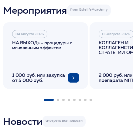
Мероприятия
04 августа 2026
05 августа 2026
НА ВЫХОД» - процедуры с
КОЛЛАГЕН И
мгновенным эффектом
КОЛЛАГЕНСТИМ
СТРАТЕГИИ О
И ЛИФТИНГА К
1 000 руб. или закупка
2 000 руб. или 
от 5 000 руб.
препарата NITH
флакона/ LINE
1 фл/ COLLOST о
FACETEM 1 шпр
ULTRACOL 1 фл
Miraline в день
семинара
Новости