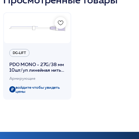
DG-LIFT
PDO MONO - 27G/38 мм
10шт/уп линейная нить
из полидиоксанона /DG-
Армирующие
lift
войдите чтобы увидеть
цены