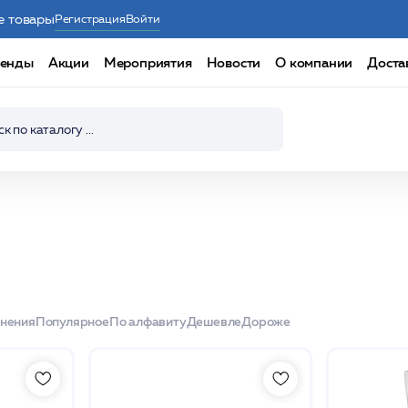
е товары
Регистрация
Войти
енды
Акции
Мероприятия
Новости
О компании
Доста
енения
Популярное
По алфавиту
Дешевле
Дороже