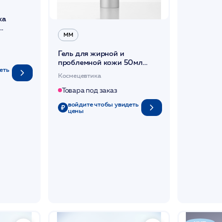
ка
ММ
наборе)
DIBI
Гель для жирной и
проблемной кожи 50мл
еть
/Acne & Oily Skin Gel /MM*
Космецевтика
Товара под заказ
войдите чтобы увидеть
цены