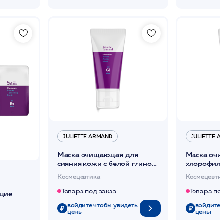
JULIETTE ARMAND
JULIETTE
Маска очищающая для
Маска оч
сияния кожи с белой глиной
хлорофил
для проблемной кожи 50мл
подсушив
Космецевтика
Космецевт
/JA
Товара под заказ
Товара п
щие
войдите чтобы увидеть
войдите
 тургор
цены
цены