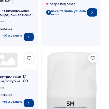
 ARMAND
Товара под заказ
нка кислородная
войдите чтобы увидеть
цены
ющая, оживляющая
кожу 30мл /JA
ика
од заказ
 чтобы увидеть
нитриловые "L"
ые/голубые 100
стовье
ика
од заказ
 чтобы увидеть