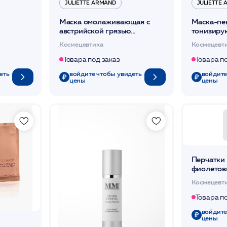
JULIETTE ARMAND
JULIETTE
Маска омолаживающая с
Маска-пе
австрийской грязью
тонизиру
регенерирующая,
тусклую 
Космецевтика
Космецевт
ость
повышающая упругость
50мл /JA
Товара под заказ
Товара п
еть
войдите чтобы увидеть
войдите
цены
цены
Перчатки 
фиолетов
шт/уп /Чи
Космецевт
Товара п
войдите
цены