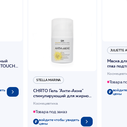
JULIETTE
тный
Маска для
:TOUCH
глаз под
ARM
/JA
Космецевт
STELLA MARINA
Товара п
еть
войдите
СНЯТО Гель "Анти-Акне"
цены
стимулирующий для жирной
и проблемной кожи 50мл
Космецевтика
/Stella Marina*
Товара под заказ
войдите чтобы увидеть
цены