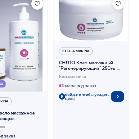
STELLA MARINA
СНЯТО Крем массажный
"Регенерирующий" 250мл
/Stella Marina*
Космецевтика
ый
Товара под заказ
войдите чтобы увидеть
цены
ARINA
сло массажное
ующее
вное для тела
ика
ella Marina*
од заказ