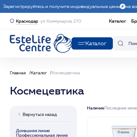
Зарегистрируйтесь и получите индивидуальные цены
на вс
Каталог
Бр
Краснодар
ул. Коммунаров, 270
Каталог
Главная
Каталог
Космецевтика
Космецевтика
Наличие
Последние изм
Вернуться назад
Домашняя линия
Профессиональная линия