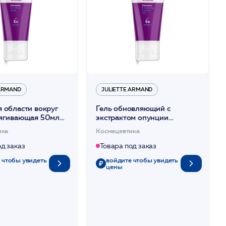
 ARMAND
JULIETTE ARMAND
 области вокруг
Гель обновляющий с
тягивающая 50мл
экстрактом опунции
омолаживающий,
ика
Космецевтика
стимулирующий,
тонизирующий 50мл /JA
од заказ
Товара под заказ
 чтобы увидеть
войдите чтобы увидеть
цены