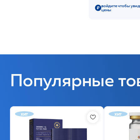
войдите чтобы увид
цены
Популярные то
хит
хит