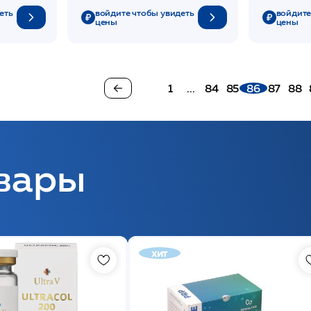
еть
войдите чтобы увидеть
войдите
цены
цены
1
...
84
85
86
87
88
вары
хит