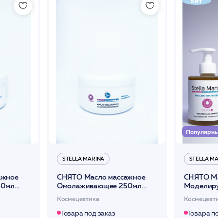
хит
Популярн
STELLA MARINA
STELLA M
ажное
СНЯТО Масло массажное
СНЯТО Ма
50мл
Омолаживающее 250мл
Моделир
/Stella Marina*
Термоакти
Космецевтика
Космецевт
300мл /St
Товара под заказ
Товара п