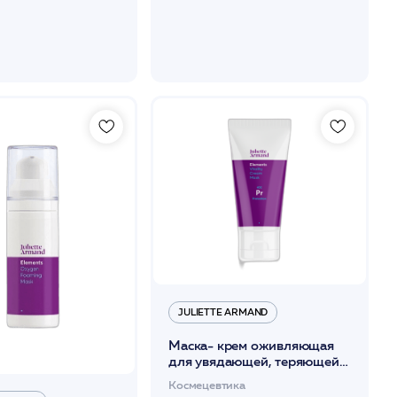
JULIETTE ARMAND
Маска- крем оживляющая
для увядающей, теряющей
тонус кожи 50мл /JA
Космецевтика