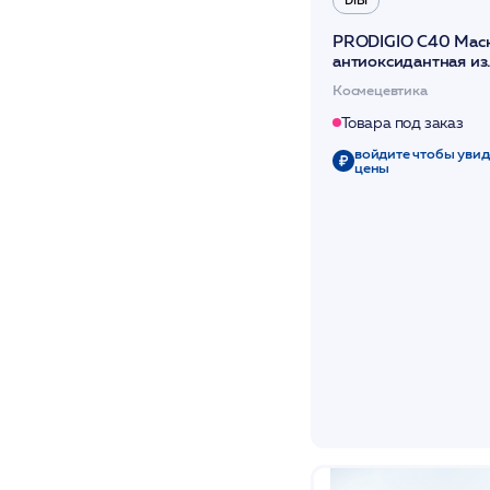
DIBI
С пигментацией
Сухая
PRODIGIO C40 Мас
антиоксидантная из
Сухая и
чувствительная
целлюлозы (5 шт в 
Космецевтика
"MAGNIFIC MASK" /
Увядающая
Товара под заказ
войдите чтобы увид
цены