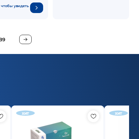
 чтобы увидеть
89
хит
хит