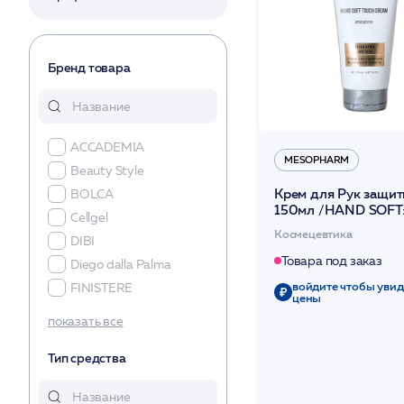
Бренд товара
ACCADEMIA
MESOPHARM
Beauty Stylе
Крем для Рук защи
BOLСA
150мл /HAND SOFT
Cellgel
CREAM /MESOPH
Космецевтика
DIBI
Товара под заказ
Diego dalla Palma
войдите чтобы увид
FINISTERE
цены
GEMMIS
показать все
Hinoki
Тип средства
HISTOLAB
Hydro Peptide