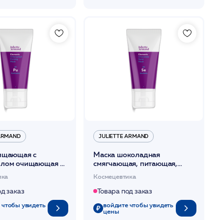
 ARMAND
JULIETTE ARMAND
ищающая с
Маска шоколадная
лом очищающая и
смягчающая, питающая,
ающая 50мл /JA
увлажняющая 50мл /JA
ика
Космецевтика
од заказ
Товара под заказ
 чтобы увидеть
войдите чтобы увидеть
цены