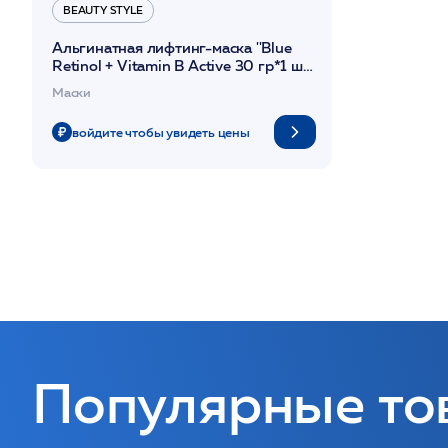
BEAUTY STYLЕ
Альгинатная лифтинг-маска ''Blue
Retinol + Vitamin B Active 30 гр*1 шт
Beauty Stylе
Маски
войдите чтобы увидеть цены
Популярные то