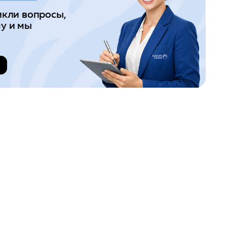
икли вопросы,
у и мы