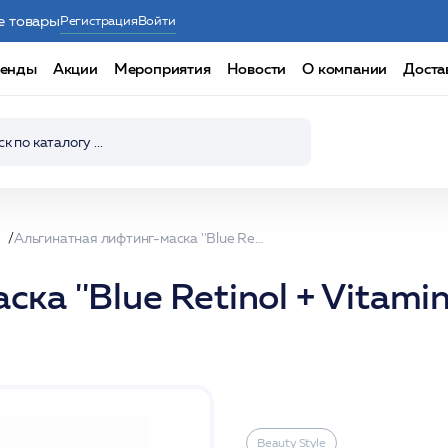
е товары
Регистрация
Войти
енды
Акции
Мероприятия
Новости
О компании
Доста
Альгинатная лифтинг-маска ''Blue Retinol + Vitamin B Active 30 гр*1 шт Beauty Stylе
а ''Blue Retinol + Vitamin
Beauty Stylе