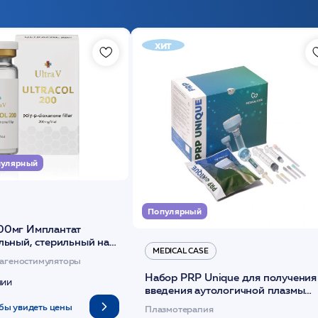
хит
улярный
Популярный
00мг Имплантат
льный, стерильный на
MEDICAL CASE
диоксанона /ULTRACOL
агеностимуляторы
Набор PRP Unique для получения
чии
введения аутологичной плазмы
(саше 1шт)/Medical Case
бы увидеть цены
Плазмотерапия