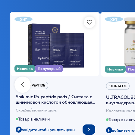
хит
хит
Новинка
Популярный
Новинка
Поп
HYDRO PEPTIDE
ULTRACOL
Shikimic Rx peptide pads / Cистема с
ULTRACOL 2
шикимовой кислотой обновляющая
внутридерма
(30шт) /HP
основе поли
Скрабы/пилинги дом.
Коллаген/колл
Товар в наличии
Товар в нали
войдите чтобы увидеть цены
войдите что