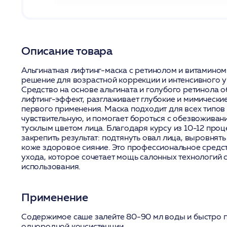
Описание товара
Альгинатная лифтинг-маска с ретинолом и витамином 
решение для возрастной коррекции и интенсивного 
Средство на основе альгината и голубого ретинола 
лифтинг-эффект, разглаживает глубокие и мимическ
первого применения. Маска подходит для всех типов
чувствительную, и помогает бороться с обезвоживани
тусклым цветом лица. Благодаря курсу из 10-12 про
закрепить результат: подтянуть овал лица, выровнят
коже здоровое сияние. Это профессиональное средс
ухода, которое сочетает мощь салонных технологий 
использования.
Применение
Содержимое саше залейте 80-90 мл воды и быстро 
однородной консистенции.