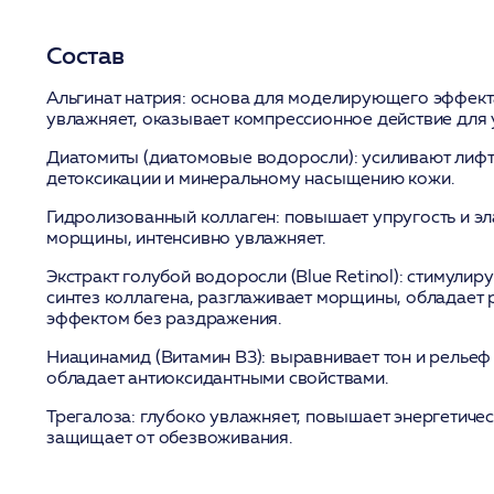
Состав
Альгинат натрия:
основа для моделирующего эффекта
увлажняет, оказывает компрессионное действие для 
Диатомиты (диатомовые водоросли):
усиливают лифт
детоксикации и минеральному насыщению кожи.
Гидролизованный коллаген:
повышает упругость и эл
морщины, интенсивно увлажняет.
Экстракт голубой водоросли (Blue Retinol):
стимулиру
синтез коллагена, разглаживает морщины, обладае
эффектом без раздражения.
Ниацинамид (Витамин B3):
выравнивает тон и рельеф 
обладает антиоксидантными свойствами.
Трегалоза:
глубоко увлажняет, повышает энергетичес
защищает от обезвоживания.