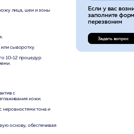
Если у вас возн
ожу лица, шеи и зоны
заполните форм
перезвоним
х.
Задать вопрос
 или сыворотку.
его 10-12 процедур.
иями.
актив с
зглаживания кожи.
с неровностями тона и
ую основу, обеспечивая