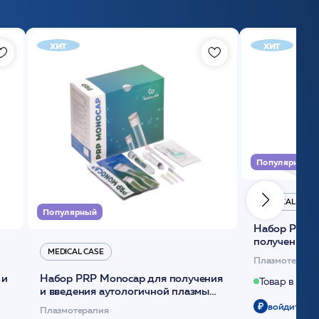
хит
хит
Популярный
MEDICAL CASE
Популярный
Набор Plasmoactive Стандарт для
получения и
MEDICAL CASE
плазмы (саше
Плазмотерапи
 и
Набор PRP Monocap для получения
Товар в нали
и введения аутологичной плазмы
(саше 1шт)/Medical Case
войдите чт
Плазмотерапия