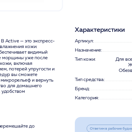
Характеристики
B Active — это экспресс-
Артикул:
увлажнения кожи.
Назначение:
обеспечивает видимый
ие морщины уже после
Тип кожи:
Для все
 кожи, включая
Ж
ем, потерей упругости и
Обезв
цедур вы сможете
Тип средства:
ь микрорельеф и вернуть
тво для домашнего
Бренд:
с удобством
Категория:
перемешайте до
Ответим в рабочие будн