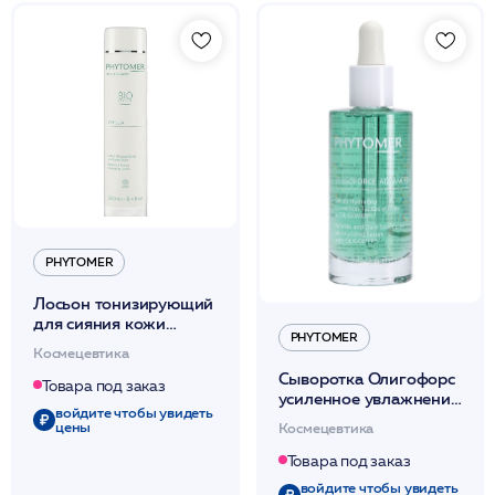
PHYTOMER
Лосьон тонизирующий
для сияния кожи
PHYTOMER
250мл / BIO-ORGANIC
Космецевтика
/ PHYTOMER*
Сыворотка Олигофорс
Товара под заказ
усиленное увлажнение,
войдите чтобы увидеть
коррекция морщин
цены
Космецевтика
50мл / PHYTOMER*
Товара под заказ
войдите чтобы увидеть