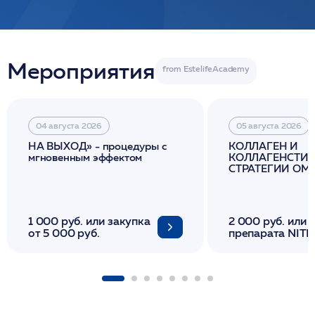
Мероприятия
04 августа 2026
05 августа 2026
НА ВЫХОД» - процедуры с
КОЛЛАГЕН И
мгновенным эффектом
КОЛЛАГЕНСТИМ
СТРАТЕГИИ О
И ЛИФТИНГА К
1 000 руб. или закупка
2 000 руб. или 
от 5 000 руб.
препарата NITH
флакона/ LINE
1 фл/ COLLOST о
FACETEM 1 шпр
ULTRACOL 1 фл
Miraline в день
семинара