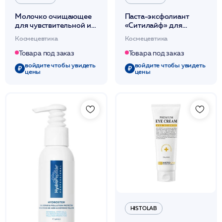
Молочко очищающее
Паста-эксфолиант
для чувствительной и
«Ситилайф» для
реактивной кожи
глубокого очищения
Космецевтика
Космецевтика
200мл / PHYTOMER*
кожи 80мл /
PHYTOMER*
Товара под заказ
Товара под заказ
войдите чтобы увидеть
войдите чтобы увидеть
цены
цены
HISTOLAB