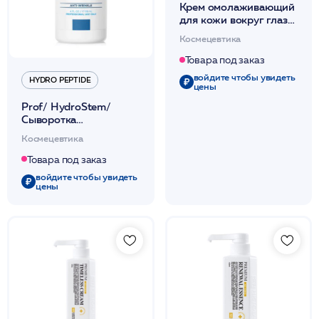
Крем омолаживающий
для кожи вокруг глаз
"Премиум" с маслом Ши
Космецевтика
/ Premium eye cream
250гр /HISTOLAB*
Товара под заказ
войдите чтобы увидеть
HYDRO PEPTIDE
цены
Prof/ HydroStem/
Сыворотка
антиоксидантная для
Космецевтика
интенсив.восстановления
целостности кожи
Товара под заказ
118мл /HP
войдите чтобы увидеть
цены