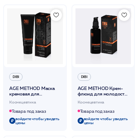
DIBI
DIBI
AGE METHOD Маска
AGE METHOD Крем-
кремовая для
флюид для молодости
молодости кожи 50 мл
кожи 50 мл /DIBI
Космецевтика
Космецевтика
/DIBI
Товара под заказ
Товара под заказ
войдите чтобы увидеть
войдите чтобы увидеть
цены
цены