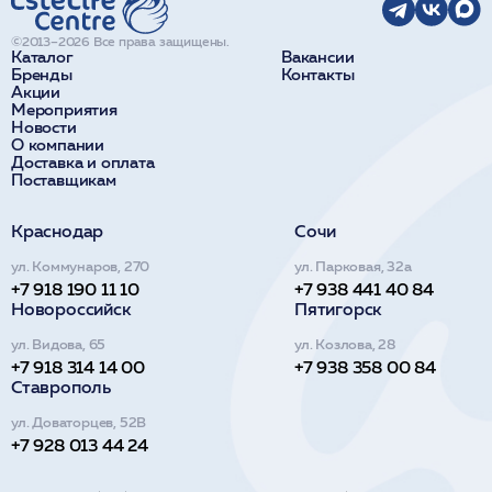
©2013–2026 Все права защищены.
Каталог
Вакансии
Бренды
Контакты
Акции
Мероприятия
Новости
О компании
Доставка и оплата
Поставщикам
Краснодар
Сочи
ул. Коммунаров, 270
ул. Парковая, 32а
+7 918 190 11 10
+7 938 441 40 84
Новороссийск
Пятигорск
ул. Видова, 65
ул. Козлова, 28
+7 918 314 14 00
+7 938 358 00 84
Ставрополь
ул. Доваторцев, 52В
+7 928 013 44 24