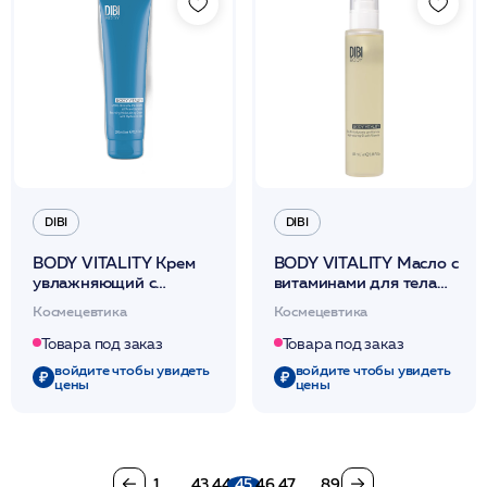
DIBI
DIBI
BODY VITALITY Крем
BODY VITALITY Масло с
увлажняющий с
витаминами для тела
гиалуроновой килотой
реструктурирующее
Космецевтика
Космецевтика
для обновления кожи
100 мл /DIBI
300 мл /DIBI
Товара под заказ
Товара под заказ
войдите чтобы увидеть
войдите чтобы увидеть
цены
цены
1
...
43
44
45
46
47
...
89