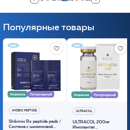
Популярные товары
хит
хит
Новинка
Популярный
Новинка
Популярный
HYDRO PEPTIDE
ULTRACOL
Shikimic Rx peptide pads /
ULTRACOL 200мг
Cистема с шикимовой
Имплантат