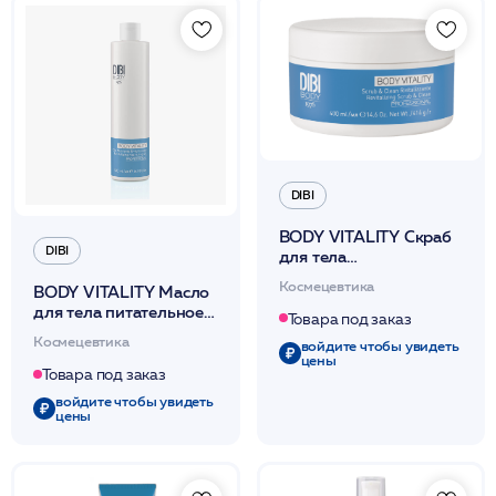
DIBI
BODY VITALITY Скраб
DIBI
для тела
ревитализирующий
Космецевтика
BODY VITALITY Масло
400 мл /DIBI
для тела питательное
Товара под заказ
ревитализирующее
Космецевтика
войдите чтобы увидеть
500 мл /DIBI
цены
Товара под заказ
войдите чтобы увидеть
цены