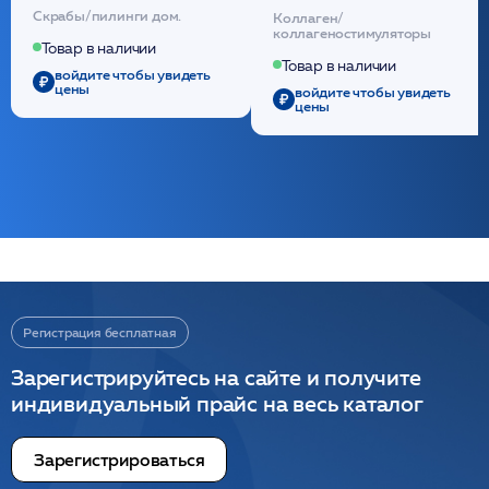
кислотой обновляющая
внутридермальный,
Скрабы/пилинги дом.
Коллаген/
(30шт) /HP
стерильный на основе
коллагеностимуляторы
полидиоксанона
Товар в наличии
/ULTRACOL
Товар в наличии
войдите чтобы увидеть
цены
войдите чтобы увидеть
цены
Регистрация бесплатная
Зарегистрируйтесь на сайте и получите
индивидуальный прайс на весь каталог
Зарегистрироваться