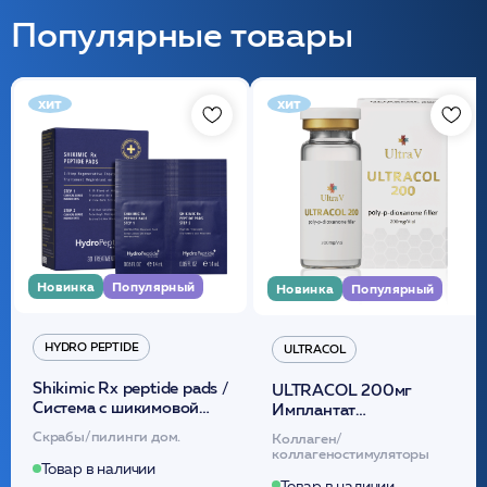
Популярные товары
хит
хит
Новинка
Популярный
Новинка
Популярный
HYDRO PEPTIDE
ULTRACOL
Shikimic Rx peptide pads /
ULTRACOL 200мг
Cистема с шикимовой
Имплантат
кислотой обновляющая
внутридермальный,
Скрабы/пилинги дом.
Коллаген/
(30шт) /HP
стерильный на основе
коллагеностимуляторы
полидиоксанона
Товар в наличии
Товар в наличии