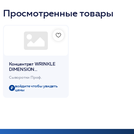
Просмотренные товары
Концентрат WRINKLE
DIMENSION
омолаживающий с
Сыворотки Проф.
пептидами 30мл /
Peptide Concentrate /VC
войдите чтобы увидеть
цены