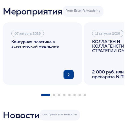
Мероприятия
07 августа 2026
11 августа 2026
Контурная пластика в
КОЛЛАГЕН И
эстетической медицине
КОЛЛАГЕНСТИМ
СТРАТЕГИИ О
И ЛИФТИНГА К
2 000 руб. или 
препарата NITH
флакона/ LINE
1 фл/ COLLOST о
FACETEM 1 шпр
ULTRACOL 1 фл
Miraline в день
семинара
Новости