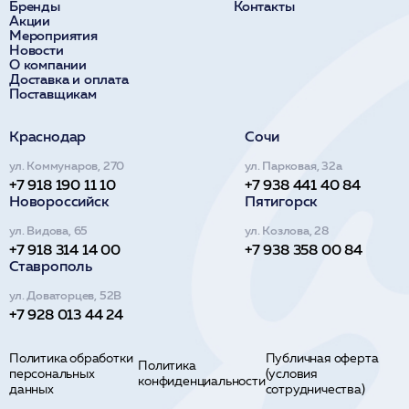
Бренды
Контакты
Акции
Мероприятия
Новости
О компании
Доставка и оплата
Поставщикам
Краснодар
Сочи
ул. Коммунаров, 270
ул. Парковая, 32а
+7 918 190 11 10
+7 938 441 40 84
Новороссийск
Пятигорск
ул. Видова, 65
ул. Козлова, 28
+7 918 314 14 00
+7 938 358 00 84
Ставрополь
ул. Доваторцев, 52В
+7 928 013 44 24
Политика обработки
Публичная оферта
Политика
персональных
(условия
конфиденциальности
данных
сотрудничества)