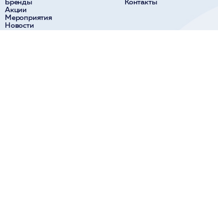
Бренды
Контакты
Акции
Мероприятия
Новости
О компании
Доставка и оплата
Поставщикам
Краснодар
Сочи
ул. Коммунаров, 270
ул. Парковая, 32а
+7 918 190 11 10
+7 938 441 40 84
Новороссийск
Пятигорск
ул. Видова, 65
ул. Козлова, 28
+7 918 314 14 00
+7 938 358 00 84
Ставрополь
ул. Доваторцев, 52В
+7 928 013 44 24
Политика обработки
Публичная оферта
Политика
персональных
(условия
конфиденциальности
данных
сотрудничества)