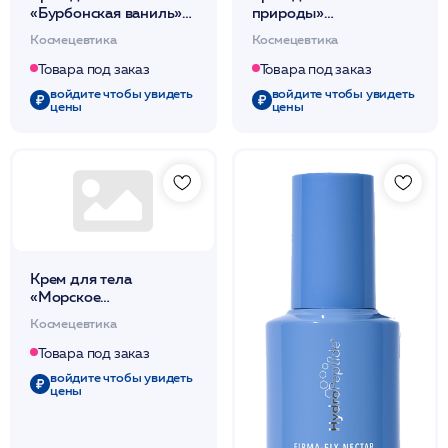
«Бурбонская ваниль»
природы»
питательный 200мл
омолаживающий
Космецевтика
Космецевтика
/DdP
200мл /DdP
Товара под заказ
Товара под заказ
войдите чтобы увидеть
войдите чтобы увидеть
цены
цены
Крем для тела
«Морское
путешествие»
Космецевтика
укрепляющий 200мл
/DdP
Товара под заказ
войдите чтобы увидеть
цены