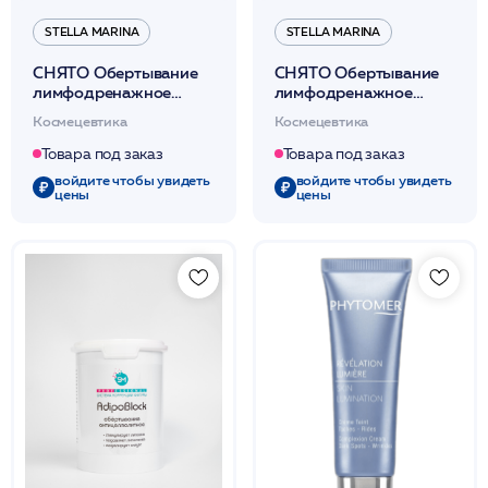
STELLA MARINA
STELLA MARINA
СНЯТО Обертывание
СНЯТО Обертывание
лимфодренажное
лимфодренажное
«LimphoLine»
«LimphoLine»
Космецевтика
Космецевтика
(термически
(термически
нейтральное д/тела)
нейтральное д/тела)
Товара под заказ
Товара под заказ
500мл /Stella Marina*
1000мл /Stella Marina*
войдите чтобы увидеть
войдите чтобы увидеть
цены
цены