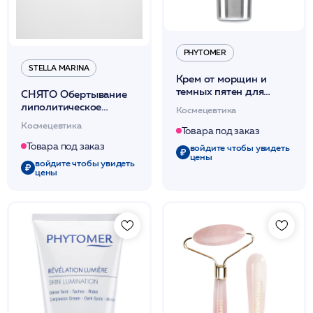
PHYTOMER
STELLA MARINA
Крем от морщин и
темных пятен для
СНЯТО Обертывание
выравнивания тона
липолитическое
Космецевтика
кожи 50мл /
«AdipoBlock»
Космецевтика
PHYTOMER*
(термически
Товара под заказ
нейтральное д/тела)
Товара под заказ
войдите чтобы увидеть
1000мл /Stella Marina*
цены
войдите чтобы увидеть
цены