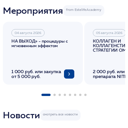
Мероприятия
04 августа 2026
05 августа 2026
НА ВЫХОД» - процедуры с
КОЛЛАГЕН И
мгновенным эффектом
КОЛЛАГЕНСТИМ
СТРАТЕГИИ О
И ЛИФТИНГА К
1 000 руб. или закупка
2 000 руб. или 
от 5 000 руб.
препарата NITH
флакона/ LINE
1 фл/ COLLOST о
FACETEM 1 шпр
ULTRACOL 1 фл
Miraline в день
семинара
Новости