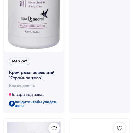
MAGIRAY
Крем разогревающий
"Стройное тело"
антицеллюлитный 400
Космецевтика
мл /Magiray*
Товара под заказ
войдите чтобы увидеть
цены