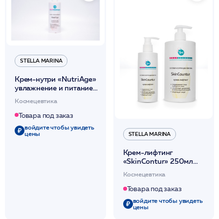
STELLA MARINA
Крем-нутри «NutriAge»
увлажнение и питание
250мл /Stella Marina*
Космецевтика
Товара под заказ
войдите чтобы увидеть
цены
STELLA MARINA
Крем-лифтинг
«SkinContur» 250мл
/Stella Marina*
Космецевтика
Товара под заказ
войдите чтобы увидеть
цены