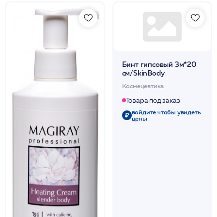
Бинт гипсовый 3м*20
см/SkinBody
Космецевтика
Товара под заказ
войдите чтобы увидеть
цены