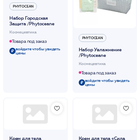
PHYTOCEAN
Набор Городская
Защита /Phytoceane
Космецевтика
PHYTOCEAN
Товара под заказ
войдите чтобы увидеть
Набор Увлажнение
цены
/Phytoceane
Космецевтика
Товара под заказ
войдите чтобы увидеть
цены
Крем для тела
Крем для тела «Сила