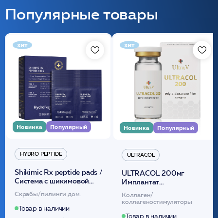
Популярные товары
хит
хит
Новинка
Популярный
Новинка
Популярный
HYDRO PEPTIDE
ULTRACOL
Shikimic Rx peptide pads /
ULTRACOL 200мг
Cистема с шикимовой
Имплантат
кислотой обновляющая
внутридермальный,
Скрабы/пилинги дом.
Коллаген/
(30шт) /HP
стерильный на основе
коллагеностимуляторы
полидиоксанона
Товар в наличии
/ULTRACOL
Товар в наличии