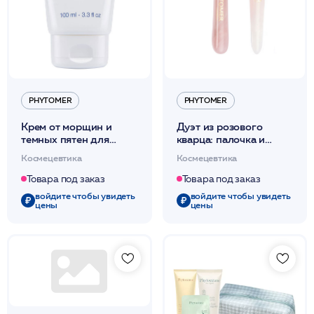
PHYTOMER
PHYTOMER
Крем от морщин и
Дуэт из розового
темных пятен для
кварца: палочка и
выравнивания тона
роллер / Supreme XMF/
Космецевтика
Космецевтика
кожи 100мл /
PHYTOMER*
PHYTOMER*
Товара под заказ
Товара под заказ
войдите чтобы увидеть
войдите чтобы увидеть
цены
цены