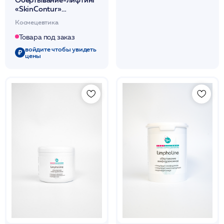
«SkinContur»
(термически
Космецевтика
нейтральное для тела)
500мл /Stella Marina*
Товара под заказ
войдите чтобы увидеть
цены