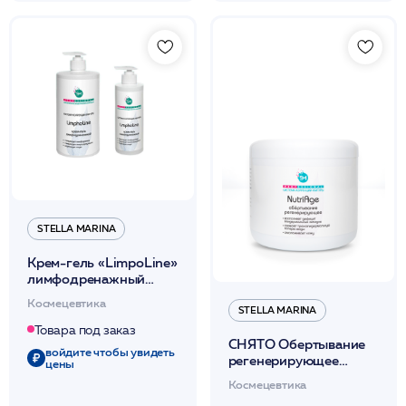
STELLA MARINA
Крем-гель «LimpoLine»
лимфодренажный
250мл /Stella Marina*
Космецевтика
STELLA MARINA
Товара под заказ
СНЯТО Обертывание
войдите чтобы увидеть
регенерирующее
цены
«NutriAge» (термически
Космецевтика
нейтральное для тела)