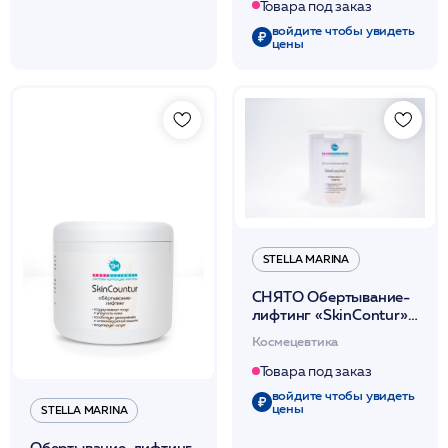
500мл /Stella Marina*
Товара под заказ
войдите чтобы увидеть
цены
STELLA MARINA
СНЯТО Обертывание-
лифтинг «SkinContur»
(термически
Космецевтика
нейтральное для тела)
1000мл /Stella Marina*
Товара под заказ
войдите чтобы увидеть
цены
STELLA MARINA
Обертывание-лифтинг