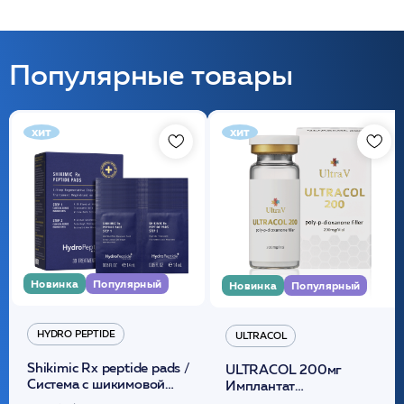
Популярные товары
хит
хит
Новинка
Популярный
Новинка
Популярный
HYDRO PEPTIDE
ULTRACOL
Shikimic Rx peptide pads /
ULTRACOL 200мг
Cистема с шикимовой
Имплантат
кислотой обновляющая
внутридермальный,