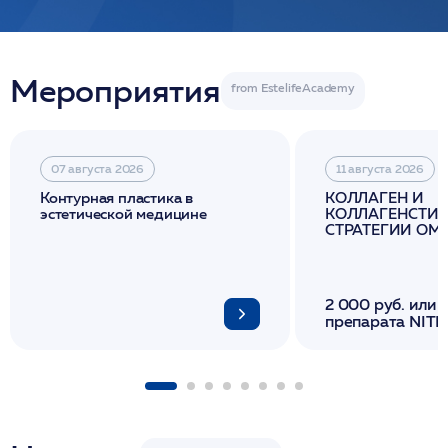
Мероприятия
07 августа 2026
11 августа 2026
Контурная пластика в
КОЛЛАГЕН И
эстетической медицине
КОЛЛАГЕНСТИМ
СТРАТЕГИИ О
И ЛИФТИНГА К
2 000 руб. или 
препарата NITH
флакона/ LINE
1 фл/ COLLOST о
FACETEM 1 шпр
ULTRACOL 1 фл
Miraline в день
семинара