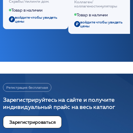
Скрабы/пилинги дом.
Коллаген/
(30шт) /HP
стерильный на основе
коллагеностимуляторы
полидиоксанона
Товар в наличии
/ULTRACOL
Товар в наличии
войдите чтобы увидеть
цены
войдите чтобы увидеть
цены
Регистрация бесплатная
Зарегистрируйтесь на сайте и получите
индивидуальный прайс на весь каталог
Зарегистрироваться