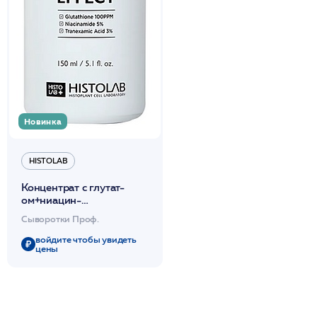
Новинка
HISTOLAB
Концентрат с глутат-
ом+ниацин-
ом+транексам.кисл-й
Сыворотки Проф.
150мл / Triple Whitening
Effect Ampoule
войдите чтобы увидеть
цены
/HISTOLAB