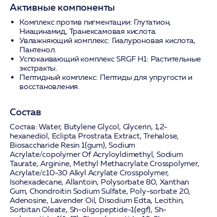
Активные компоненты
Комплекс против пигментации:
Глутатион,
Ниацинамид, Транексамовая кислота.
Увлажняющий комплекс:
Гиалуроновая кислота,
Пантенол.
Успокаивающий комплекс SRGF H1:
Растительные
экстракты.
Пептидный комплекс:
Пептиды для упругости и
восстановления.
Состав
Состав:
Water, Butylene Glycol, Glycerin, 1,2-
hexanediol, Eclipta Prostrata Extract, Trehalose,
Biosaccharide Resin 1(gum), Sodium
Acrylate/copolymer Of Acryloyldimethyl, Sodium
Taurate, Arginine, Methyl Methacrylate Crosspolymer,
Acrylate/c10-30 Alkyl Acrylate Crosspolymer,
Isohexadecane, Allantoin, Polysorbate 80, Xanthan
Gum, Chondroitin Sodium Sulfate, Poly-sorbate 20,
Adenosine, Lavender Oil, Disodium Edta, Lecithin,
Sorbitan Oleate, Sh-oligopeptide-1(egf), Sh-