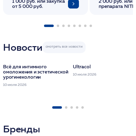
1 000 руб. или закупка
2 000 руб. или 
от 5 000 руб.
препарата NITH
флакона/ LINE
1 фл/ COLLOST о
FACETEM 1 шпр
ULTRACOL 1 фл
Miraline в день
семинара
Новости
Всё для интимного
Ultracol
омоложения и эстетической
10 июля 2026
урогинекологии
10 июля 2026
Бренды