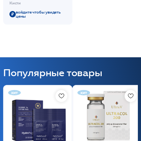
Нейлон упругий,
Кисти
плоская, веерная
9мм/L35мм/Mesopharm
войдите чтобы увидеть
цены
Популярные товары
хит
хит