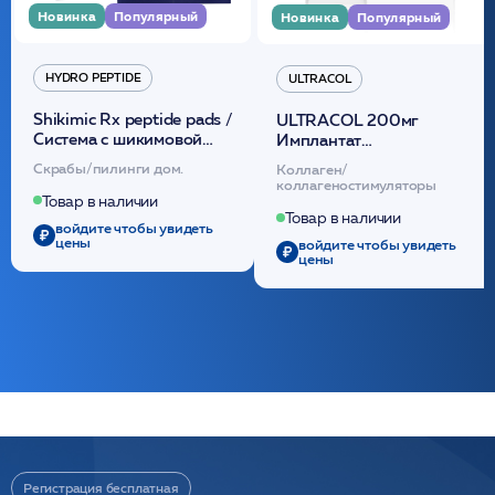
Новинка
Популярный
Новинка
Популярный
HYDRO PEPTIDE
ULTRACOL
Shikimic Rx peptide pads /
ULTRACOL 200мг
Cистема с шикимовой
Имплантат
кислотой обновляющая
внутридермальный,
Скрабы/пилинги дом.
Коллаген/
(30шт) /HP
стерильный на основе
коллагеностимуляторы
полидиоксанона
Товар в наличии
/ULTRACOL
Товар в наличии
войдите чтобы увидеть
цены
войдите чтобы увидеть
цены
Регистрация бесплатная