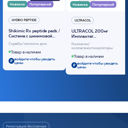
Новинка
Популярный
Новинка
Популярный
HYDRO PEPTIDE
ULTRACOL
Shikimic Rx peptide pads /
ULTRACOL 200мг
Cистема с шикимовой
Имплантат
кислотой обновляющая
внутридермальный,
Скрабы/пилинги дом.
Коллаген/
(30шт) /HP
стерильный на основе
коллагеностимуляторы
полидиоксанона
Товар в наличии
/ULTRACOL
Товар в наличии
войдите чтобы увидеть
цены
войдите чтобы увидеть
цены
Регистрация бесплатная