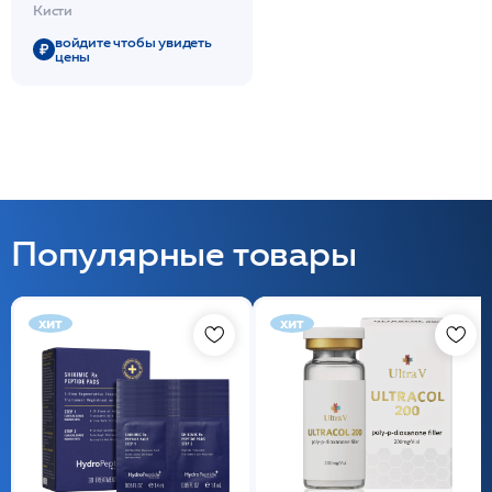
Нейлон упругий,
Кисти
плоская, веерная
7мм/L20мм/Mesopharm
войдите чтобы увидеть
цены
Популярные товары
хит
хит