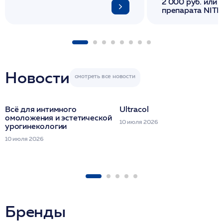
2 000 руб. или 
препарата NITH
флакона/ LINE
1 фл/ COLLOST о
FACETEM 1 шпр
ULTRACOL 1 фл
Miraline в день
семинара
Новости
Всё для интимного
Ultracol
омоложения и эстетической
10 июля 2026
урогинекологии
10 июля 2026
Бренды