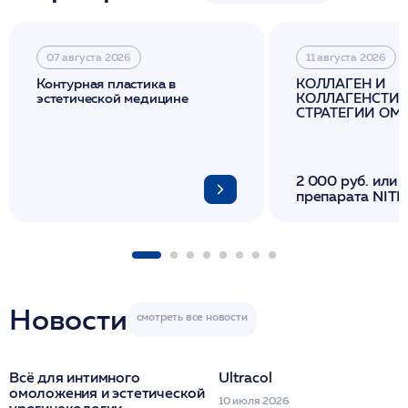
07 августа 2026
11 августа 2026
Контурная пластика в
КОЛЛАГЕН И
эстетической медицине
КОЛЛАГЕНСТИМ
СТРАТЕГИИ О
И ЛИФТИНГА К
2 000 руб. или 
препарата NITH
флакона/ LINE
1 фл/ COLLOST о
FACETEM 1 шпр
ULTRACOL 1 фл
Miraline в день
семинара
Новости
Всё для интимного
Ultracol
омоложения и эстетической
10 июля 2026
урогинекологии