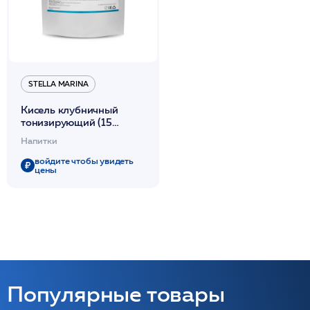
STELLA MARINA
Кисель клубничный
тонизирующий (15
порций) 320мл /Stella
Напитки
Marina
войдите чтобы увидеть
цены
Популярные товары