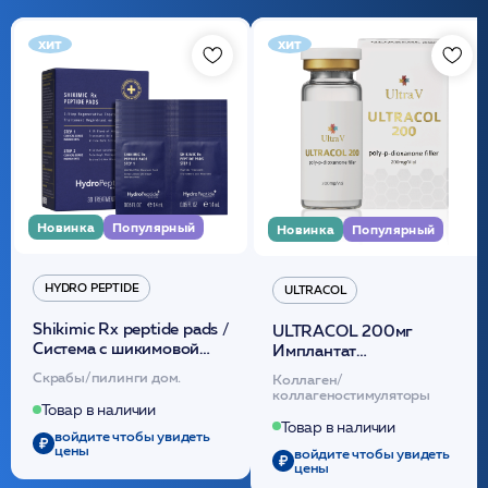
хит
хит
Новинка
Популярный
Новинка
Популярный
HYDRO PEPTIDE
ULTRACOL
Shikimic Rx peptide pads /
ULTRACOL 200мг
Cистема с шикимовой
Имплантат
кислотой обновляющая
внутридермальный,
Скрабы/пилинги дом.
Коллаген/
(30шт) /HP
стерильный на основе
коллагеностимуляторы
полидиоксанона
Товар в наличии
/ULTRACOL
Товар в наличии
войдите чтобы увидеть
цены
войдите чтобы увидеть
цены