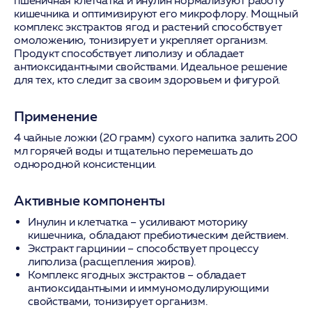
пшеничная клетчатка и инулин нормализуют работу
кишечника и оптимизируют его микрофлору. Мощный
комплекс экстрактов ягод и растений способствует
омоложению, тонизирует и укрепляет организм.
Продукт способствует липолизу и обладает
антиоксидантными свойствами. Идеальное решение
для тех, кто следит за своим здоровьем и фигурой.
Применение
4 чайные ложки (20 грамм) сухого напитка залить 200
мл горячей воды и тщательно перемешать до
однородной консистенции.
Активные компоненты
Инулин и клетчатка
– усиливают моторику
кишечника, обладают пребиотическим действием.
Экстракт гарцинии
– способствует процессу
липолиза (расщепления жиров).
Комплекс ягодных экстрактов
– обладает
антиоксидантными и иммуномодулирующими
свойствами, тонизирует организм.