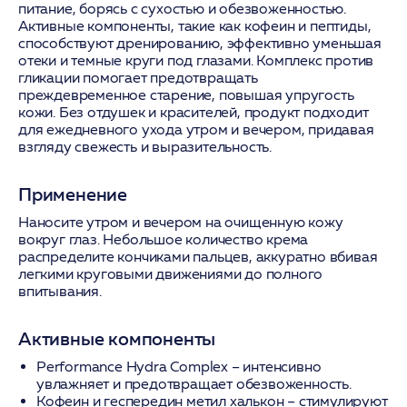
питание, борясь с сухостью и обезвоженностью.
Активные компоненты, такие как кофеин и пептиды,
способствуют дренированию, эффективно уменьшая
отеки и темные круги под глазами. Комплекс против
гликации помогает предотвращать
преждевременное старение, повышая упругость
кожи. Без отдушек и красителей, продукт подходит
для ежедневного ухода утром и вечером, придавая
взгляду свежесть и выразительность.
Применение
Наносите утром и вечером на очищенную кожу
вокруг глаз. Небольшое количество крема
распределите кончиками пальцев, аккуратно вбивая
легкими круговыми движениями до полного
впитывания.
Активные компоненты
Performance Hydra Complex
– интенсивно
увлажняет и предотвращает обезвоженность.
Кофеин и геспередин метил халькон
– стимулируют