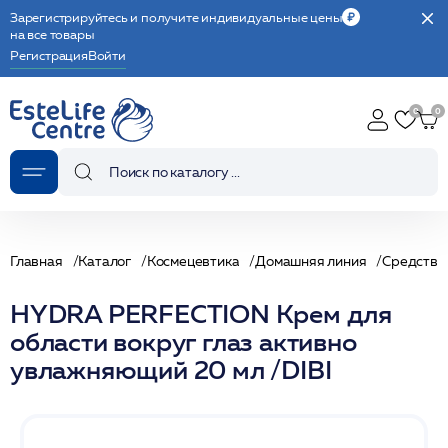
Зарегистрируйтесь и получите индивидуальные цены
на все товары
Регистрация
Войти
Главная
Каталог
Космецевтика
Домашняя линия
Средства 
HYDRA PERFECTION Крем для
области вокруг глаз активно
увлажняющий 20 мл /DIBI