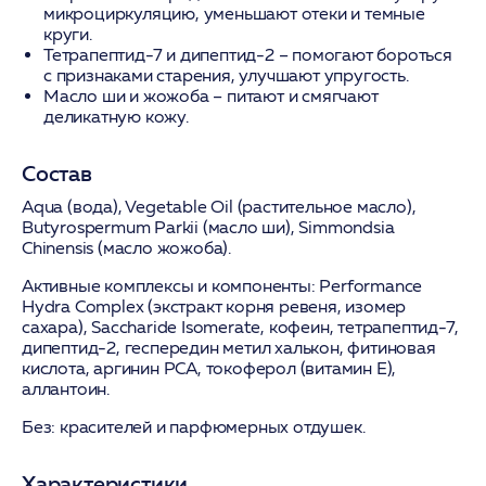
микроциркуляцию, уменьшают отеки и темные
круги.
Тетрапептид-7 и дипептид-2
– помогают бороться
с признаками старения, улучшают упругость.
Масло ши и жожоба
– питают и смягчают
деликатную кожу.
Состав
Aqua (вода), Vegetable Oil (растительное масло),
Butyrospermum Parkii (масло ши), Simmondsia
Chinensis (масло жожоба).
Активные комплексы и компоненты:
Performance
Hydra Complex (экстракт корня ревеня, изомер
сахара), Saccharide Isomerate, кофеин, тетрапептид-7,
дипептид-2, геспередин метил халькон, фитиновая
кислота, аргинин PCA, токоферол (витамин E),
аллантоин.
Без:
красителей и парфюмерных отдушек.
Характеристики