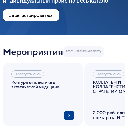
индивидуальный прайс на весь каталог
Зарегистрироваться
Мероприятия
07 августа 2026
11 августа 2026
Контурная пластика в
КОЛЛАГЕН И
эстетической медицине
КОЛЛАГЕНСТИМ
СТРАТЕГИИ О
И ЛИФТИНГА К
2 000 руб. или 
препарата NITH
флакона/ LINE
1 фл/ COLLOST о