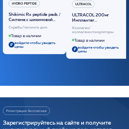
HYDRO PEPTIDE
ULTRACOL
Shikimic Rx peptide pads /
ULTRACOL 200мг
Cистема с шикимовой
Имплантат
кислотой обновляющая
внутридермальный,
Скрабы/пилинги дом.
Коллаген/
(30шт) /HP
стерильный на основе
коллагеностимуляторы
полидиоксанона
Товар в наличии
/ULTRACOL
Товар в наличии
войдите чтобы увидеть
цены
войдите чтобы увидеть
цены
Регистрация бесплатная
Зарегистрируйтесь на сайте и получите