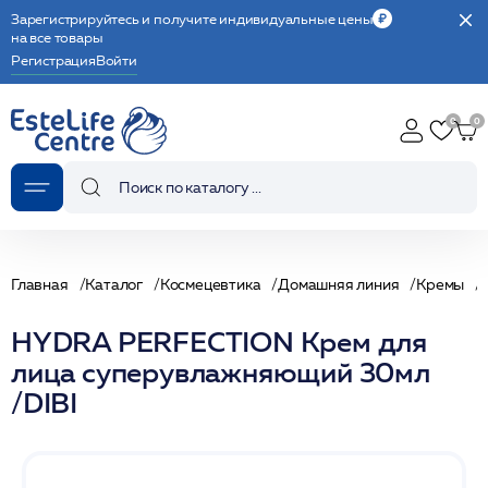
Зарегистрируйтесь и получите индивидуальные цены
на все товары
Регистрация
Войти
Главная
Каталог
Космецевтика
Домашняя линия
Кремы
HYDRA PERFECTION Крем для
лица суперувлажняющий 30мл
/DIBI