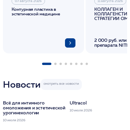
07 августа 2026
11 августа 2026
Контурная пластика в
КОЛЛАГЕН И
эстетической медицине
КОЛЛАГЕНСТИМ
СТРАТЕГИИ О
И ЛИФТИНГА К
2 000 руб. или 
препарата NITH
флакона/ LINE
1 фл/ COLLOST о
FACETEM 1 шпр
ULTRACOL 1 фл
Miraline в день
семинара
Новости
Всё для интимного
Ultracol
омоложения и эстетической
10 июля 2026
урогинекологии
10 июля 2026