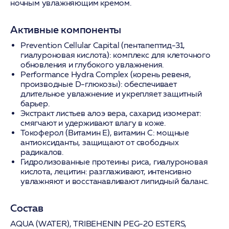
ночным увлажняющим кремом.
Активные компоненты
Prevention Cellular Capital (пентапептид-31,
гиалуроновая кислота):
комплекс для клеточного
обновления и глубокого увлажнения.
Performance Hydra Complex (корень ревеня,
производные D-глюкозы):
обеспечивает
длительное увлажнение и укрепляет защитный
барьер.
Экстракт листьев алоэ вера, сахарид изомерат:
смягчают и удерживают влагу в коже.
Токоферол (Витамин Е), витамин С:
мощные
антиоксиданты, защищают от свободных
радикалов.
Гидролизованные протеины риса, гиалуроновая
кислота, лецитин:
разглаживают, интенсивно
увлажняют и восстанавливают липидный баланс.
Состав
AQUA (WATER), TRIBEHENIN PEG-20 ESTERS,