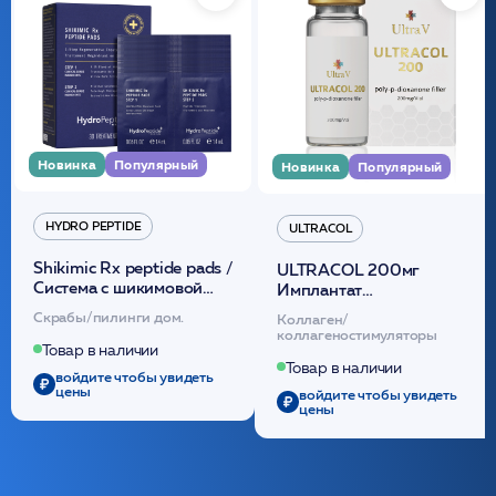
Новинка
Популярный
Новинка
Популярный
HYDRO PEPTIDE
ULTRACOL
Shikimic Rx peptide pads /
ULTRACOL 200мг
Cистема с шикимовой
Имплантат
кислотой обновляющая
внутридермальный,
Скрабы/пилинги дом.
Коллаген/
(30шт) /HP
стерильный на основе
коллагеностимуляторы
полидиоксанона
Товар в наличии
/ULTRACOL
Товар в наличии
войдите чтобы увидеть
цены
войдите чтобы увидеть
цены