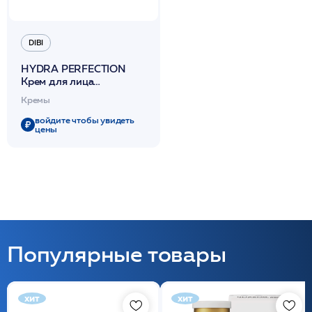
DIBI
HYDRA PERFECTION
Крем для лица
суперувлажняющий
Кремы
30мл /DIBI
войдите чтобы увидеть
цены
Популярные товары
хит
хит