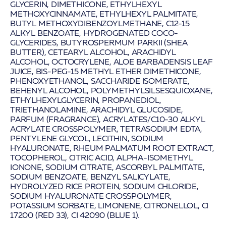
GLYCERIN, DIMETHICONE, ETHYLHEXYL
METHOXYCINNAMATE, ETHYLHEXYL PALMITATE,
BUTYL METHOXYDIBENZOYLMETHANE, C12-15
ALKYL BENZOATE, HYDROGENATED COCO-
GLYCERIDES, BUTYROSPERMUM PARKII (SHEA
BUTTER), CETEARYL ALCOHOL, ARACHIDYL
ALCOHOL, OCTOCRYLENE, ALOE BARBADENSIS LEAF
JUICE, BIS-PEG-15 METHYL ETHER DIMETHICONE,
PHENOXYETHANOL, SACCHARIDE ISOMERATE,
BEHENYL ALCOHOL, POLYMETHYLSILSESQUIOXANE,
ETHYLHEXYLGLYCERIN, PROPANEDIOL,
TRIETHANOLAMINE, ARACHIDYL GLUCOSIDE,
PARFUM (FRAGRANCE), ACRYLATES/C10-30 ALKYL
ACRYLATE CROSSPOLYMER, TETRASODIUM EDTA,
PENTYLENE GLYCOL, LECITHIN, SODIUM
HYALURONATE, RHEUM PALMATUM ROOT EXTRACT,
TOCOPHEROL, CITRIC ACID, ALPHA-ISOMETHYL
IONONE, SODIUM CITRATE, ASCORBYL PALMITATE,
SODIUM BENZOATE, BENZYL SALICYLATE,
HYDROLYZED RICE PROTEIN, SODIUM CHLORIDE,
SODIUM HYALURONATE CROSSPOLYMER,
POTASSIUM SORBATE, LIMONENE, CITRONELLOL, CI
17200 (RED 33), CI 42090 (BLUE 1).