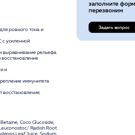
заполните форм
перезвоним
Задать вопрос
для ровного тона и
 с усиленной
и выравнивание рельефа.
и восстановление
и и
крепление иммунитета
т восстановление.
Betaine, Coco Glucoside,
 Leuconostoc/ Radish Root
adensis Leaf Juice, Sodium