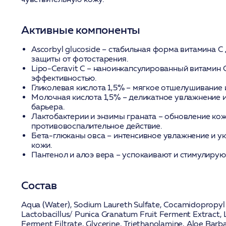
Активные компоненты
Ascorbyl glucoside
– стабильная форма витамина С 
защиты от фотостарения.
Lipo-Ceravit C
– наноинкапсулированный витамин С
эффективностью.
Гликолевая кислота 1,5%
– мягкое отшелушивание 
Молочная кислота 1,5%
– деликатное увлажнение 
барьера.
Лактобактерии и энзимы граната
– обновление кож
противовоспалительное действие.
Бета-глюканы овса
– интенсивное увлажнение и у
кожи.
Пантенол и алоэ вера
– успокаивают и стимулирую
Состав
Aqua (Water), Sodium Laureth Sulfate, Cocamidopropyl 
Lactobacillus/ Punica Granatum Fruit Ferment Extract,
Ferment Filtrate, Glycerine, Triethanolamine, Aloe Barb