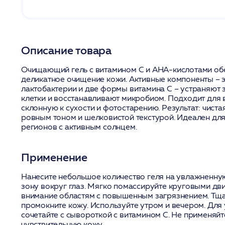
Описание товара
Очищающий гель с витамином С и АНА-кислотами обе
деликатное очищение кожи. Активные компоненты – э
лактобактерии и две формы витамина С – устраняют 
клетки и восстанавливают микробиом. Подходит для 
склонную к сухости и фотостарению. Результат: чиста
ровным тоном и шелковистой текстурой. Идеален для
регионов с активным солнцем.
Применение
Нанесите небольшое количество геля на увлажненну
зону вокруг глаз. Мягко помассируйте круговыми дв
внимание областям с повышенным загрязнением. Тща
промокните кожу. Используйте утром и вечером. Для
сочетайте с сывороткой с витамином С. Не применяй
чувствительную кожу.