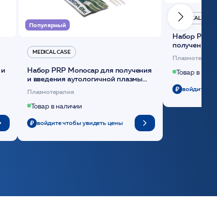
MEDICAL CASE
Популярный
Набор Plasmoactive Стандарт для
получения и
MEDICAL CASE
плазмы (саше
Плазмотерапи
 и
Набор PRP Monocap для получения
Товар в нали
и введения аутологичной плазмы
(саше 1шт)/Medical Case
войдите чт
Плазмотерапия
Товар в наличии
войдите чтобы увидеть цены