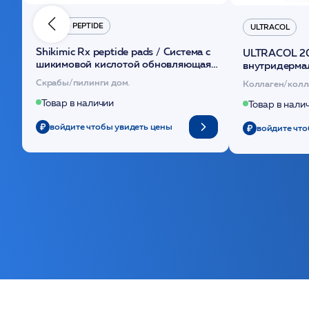
HYDRO PEPTIDE
ULTRACOL
Shikimic Rx peptide pads / Cистема с
ULTRACOL 2
шикимовой кислотой обновляющая
внутридерма
(30шт) /HP
основе поли
Скрабы/пилинги дом.
Коллаген/колл
Товар в наличии
Товар в нали
войдите чтобы увидеть цены
войдите что