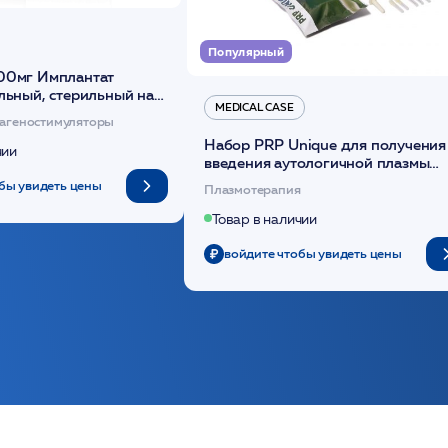
Популярный
00мг Имплантат
льный, стерильный на
MEDICAL CASE
диоксанона /ULTRACOL
агеностимуляторы
Набор PRP Unique для получения
чии
введения аутологичной плазмы
(саше 1шт)/Medical Case
бы увидеть цены
Плазмотерапия
Товар в наличии
войдите чтобы увидеть цены