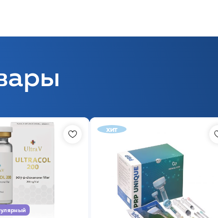
вары
хит
улярный