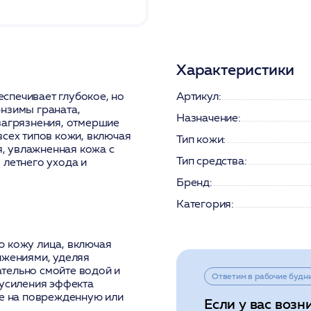
Характеристики
спечивает глубокое, но
Артикул:
нзимы граната,
Назначение:
загрязнения, отмершие
всех типов кожи, включая
Тип кожи:
я, увлажненная кожа с
Тип средства:
 летнего ухода и
Бренд:
Категория:
ю кожу лица, включая
ижениями, уделяя
тельно смойте водой и
Ответим в рабочие будн
 усиления эффекта
те на поврежденную или
Если у вас возн