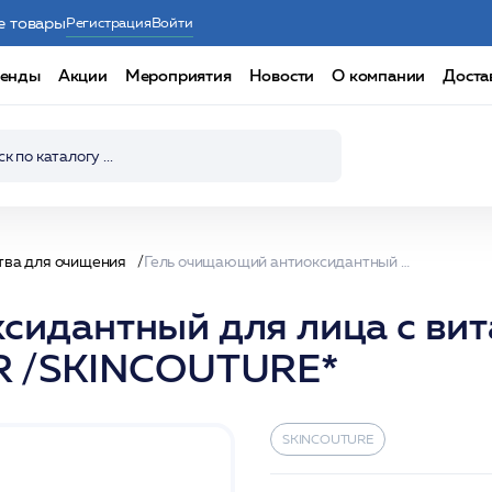
е товары
Регистрация
Войти
енды
Акции
Мероприятия
Новости
О компании
Доста
тва для очищения
Гель очищающий антиоксидантный для лица с витамином С, 200 мл /ELIXIR C GEL CLEANSER /SKINCOUTURE*
сидантный для лица с вит
ER /SKINCOUTURE*
SKINCOUTURE