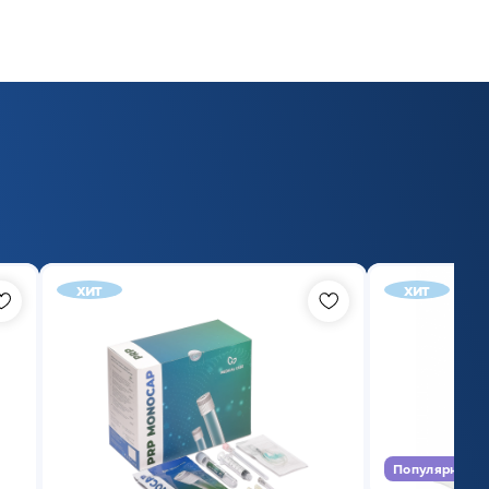
хит
хит
Популярный