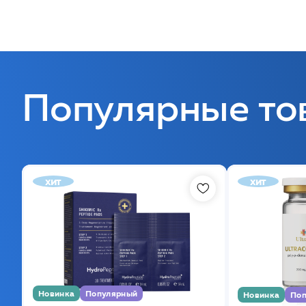
Популярные то
хит
хит
Новинка
Популярный
Новинка
Поп