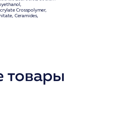
xyethanol,
Acrylate Crosspolymer,
mitate, Ceramides,
 товары