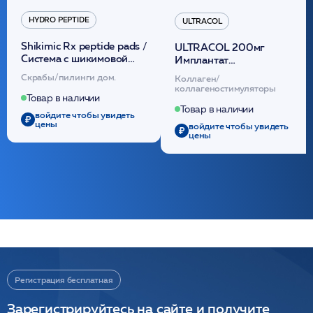
HYDRO PEPTIDE
ULTRACOL
Shikimic Rx peptide pads /
ULTRACOL 200мг
Cистема с шикимовой
Имплантат
кислотой обновляющая
внутридермальный,
Скрабы/пилинги дом.
Коллаген/
(30шт) /HP
стерильный на основе
коллагеностимуляторы
полидиоксанона
Товар в наличии
/ULTRACOL
Товар в наличии
войдите чтобы увидеть
цены
войдите чтобы увидеть
цены
Регистрация бесплатная
Зарегистрируйтесь на сайте и получите