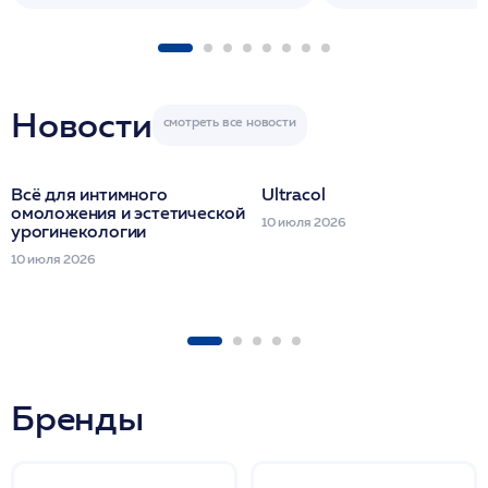
1 фл/ COLLOST о
FACETEM 1 шпр
ULTRACOL 1 фл
Miraline в день
семинара
Новости
Всё для интимного
Ultracol
омоложения и эстетической
10 июля 2026
урогинекологии
10 июля 2026
Бренды