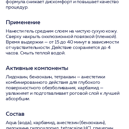
формула снижает дискомфорт и повышает качество
процедур.
Применение
Нанести гель средним слоем на чистую сухую кожу.
Сверху накрыть окклюзионной повязкой (пленкой).
Время выдержки — от 15 до 40 минут в зависимости
от чувствительности. Действие сохраняется до 4
часов. Смыть теплой водой.
Активные компоненты
Лидокаин, бензокаин, тетракаин
— анестетики
комбинированного действия для глубокого
поверхностного обезболивания;
карбамид
—
увлажняет и подготавливает роговой слой к лучшей
абсорбции.
Состав
Aqua (вода), карбамид, анестезин (бензокаин),
лидокаина гидрохлорид, tetracaine HCl, глицерин,