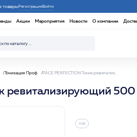
е товары
Регистрация
Войти
енды
Акции
Мероприятия
Новости
О компании
Доста
Тонизация Проф.
FACE PERFECTION Тоник ревитализирующий 500 мл /DIBI
 ревитализирующий 500 
DIBI