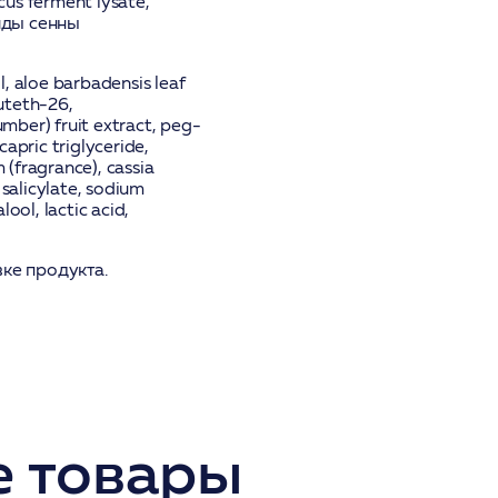
us ferment lysate,
риды сенны
l, aloe barbadensis leaf
uteth-26,
ber) fruit extract, peg-
apric triglyceride,
 (fragrance), cassia
 salicylate, sodium
ool, lactic acid,
ке продукта.
 товары