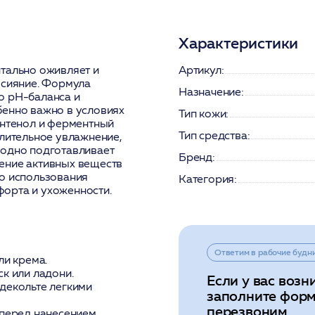
Характеристики
тально оживляет и
Артикул:
 сияние. Формула
Назначение:
о pH-баланса и
бенно важно в условиях
Тип кожи:
антенол и ферментный
Тип средства:
длительное увлажнение,
ходно подготавливает
Бренд:
ение активных веществ
го использования
Категория:
орта и ухоженности.
Ответим в рабочие будн
ли крема.
к или ладони.
Если у вас возн
декольте легкими
заполните форм
перезвоним
 перед нанесением