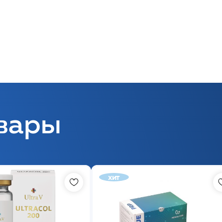
вары
хит