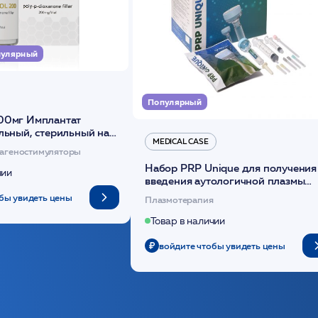
улярный
Популярный
00мг Имплантат
льный, стерильный на
MEDICAL CASE
диоксанона /ULTRACOL
агеностимуляторы
Набор PRP Unique для получения
чии
введения аутологичной плазмы
(саше 1шт)/Medical Case
бы увидеть цены
Плазмотерапия
Товар в наличии
войдите чтобы увидеть цены