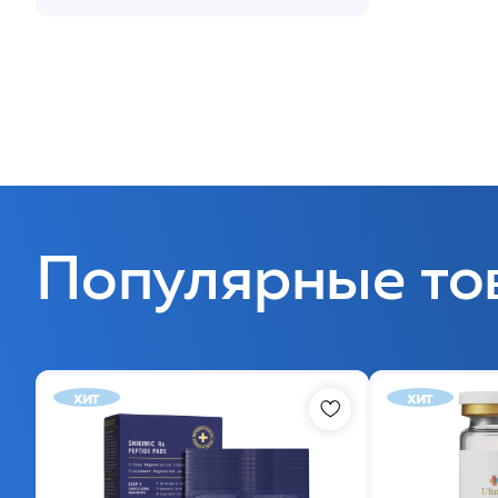
Популярные то
хит
хит