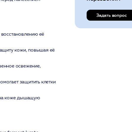
Задать вопрос
т восстановлению её
защиту кожи, повышая её
енное освежение,
омогает защитить клетки
на коже дышащую