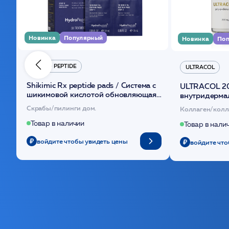
Новинка
Популярный
Новинка
Поп
HYDRO PEPTIDE
ULTRACOL
Shikimic Rx peptide pads / Cистема с
ULTRACOL 2
шикимовой кислотой обновляющая
внутридерма
(30шт) /HP
основе поли
Скрабы/пилинги дом.
Коллаген/колл
Товар в наличии
Товар в нали
войдите чтобы увидеть цены
войдите что