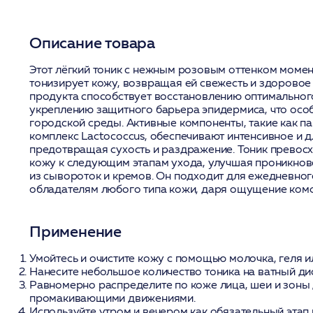
Описание товара
Этот лёгкий тоник с нежным розовым оттенком момен
тонизирует кожу, возвращая ей свежесть и здоровое
продукта способствует восстановлению оптимальног
укреплению защитного барьера эпидермиса, что осо
городской среды. Активные компоненты, такие как п
комплекс Lactococcus, обеспечивают интенсивное и 
предотвращая сухость и раздражение. Тоник превос
кожу к следующим этапам ухода, улучшая проникнов
из сывороток и кремов. Он подходит для ежедневно
обладателям любого типа кожи, даря ощущение комф
Применение
Умойтесь и очистите кожу с помощью молочка, геля и
Нанесите небольшое количество тоника на ватный дис
Равномерно распределите по коже лица, шеи и зоны 
промакивающими движениями.
Используйте утром и вечером как обязательный этап