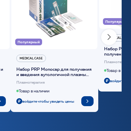
Популярный
MEDICAL CASE
Популярный
Набор Plasmoactive Стандарт для
получения и
MEDICAL CASE
плазмы (саше
Плазмотерапи
 и
Набор PRP Monocap для получения
Товар в нали
и введения аутологичной плазмы
(саше 1шт)/Medical Case
войдите чт
Плазмотерапия
Товар в наличии
войдите чтобы увидеть цены