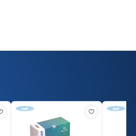
хит
хит