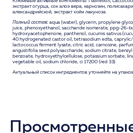
Ключевые активные компоненты:
Пантенол, Lactococc
экстракт огурца, сок алоэ вера, карнозин, полисаха
александрийской, экстракт хойи лакуноза.
Полный состав:
aqua (water), glycerin, propylene glyco
juice, phenoxyethanol, saccharide isomerate, ppg-26-b
hydroxyacetophenone, panthenol, cucumis sativus (cucum
40 hydrogenated castor oil, tetrasodium edta, caprylic/c
lactococcus ferment lysate, citric acid, carnosine, parfum
angustifolia seed polysaccharide, sodium citrate, benzyl
benzoate, hydroxyethylcellulose, potassium sorbate, linal
vegetable oil, sodium chloride, ci 17200 (red 33).
Актуальный список ингредиентов уточняйте на упаков
Просмотренные