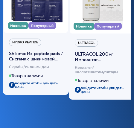
Новинка
Популярный
Новинка
Популярный
HYDRO PEPTIDE
ULTRACOL
Shikimic Rx peptide pads /
ULTRACOL 200мг
Cистема с шикимовой
Имплантат
кислотой обновляющая
внутридермальный,
Скрабы/пилинги дом.
Коллаген/
(30шт) /HP
стерильный на основе
коллагеностимуляторы
полидиоксанона
Товар в наличии
/ULTRACOL
Товар в наличии
войдите чтобы увидеть
цены
войдите чтобы увидеть
цены