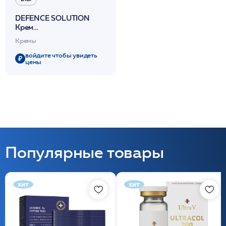
DEFENCE SOLUTION
Крем
восстанавливающий
Кремы
увлажняющий 50мл /DIBI
войдите чтобы увидеть
цены
Популярные товары
хит
хит