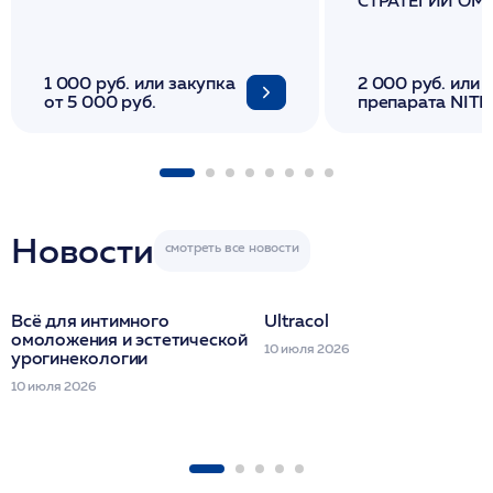
СТРАТЕГИИ О
И ЛИФТИНГА К
1 000 руб. или закупка
2 000 руб. или 
от 5 000 руб.
препарата NITH
флакона/ LINE
1 фл/ COLLOST о
FACETEM 1 шпр
ULTRACOL 1 фл
Miraline в день
семинара
Новости
Всё для интимного
Ultracol
омоложения и эстетической
10 июля 2026
урогинекологии
10 июля 2026