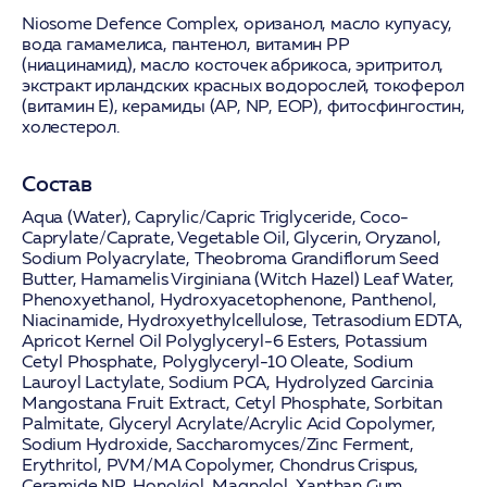
Niosome Defence Complex
,
оризанол
,
масло купуасу
,
вода гамамелиса
,
пантенол
,
витамин РР
(ниацинамид)
,
масло косточек абрикоса
,
эритритол
,
экстракт ирландских красных водорослей
,
токоферол
(витамин Е)
,
керамиды (AP, NP, EOP)
,
фитосфингостин
,
холестерол
.
Состав
Aqua (Water), Caprylic/Capric Triglyceride, Coco-
Caprylate/Caprate, Vegetable Oil, Glycerin, Oryzanol,
Sodium Polyacrylate, Theobroma Grandiflorum Seed
Butter, Hamamelis Virginiana (Witch Hazel) Leaf Water,
Phenoxyethanol, Hydroxyacetophenone, Panthenol,
Niacinamide, Hydroxyethylcellulose, Tetrasodium EDTA,
Apricot Kernel Oil Polyglyceryl-6 Esters, Potassium
Cetyl Phosphate, Polyglyceryl-10 Oleate, Sodium
Lauroyl Lactylate, Sodium PCA, Hydrolyzed Garcinia
Mangostana Fruit Extract, Cetyl Phosphate, Sorbitan
Palmitate, Glyceryl Acrylate/Acrylic Acid Copolymer,
Sodium Hydroxide, Saccharomyces/Zinc Ferment,
Erythritol, PVM/MA Copolymer, Chondrus Crispus,
Ceramide NP, Honokiol, Magnolol, Xanthan Gum,