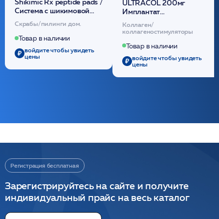
Shikimic Rx peptide pads /
ULTRACOL 200мг
Cистема с шикимовой
Имплантат
кислотой обновляющая
внутридермальный,
Скрабы/пилинги дом.
Коллаген/
(30шт) /HP
стерильный на основе
коллагеностимуляторы
полидиоксанона
Товар в наличии
/ULTRACOL
Товар в наличии
войдите чтобы увидеть
цены
войдите чтобы увидеть
цены
Регистрация бесплатная
Зарегистрируйтесь на сайте и получите
индивидуальный прайс на весь каталог