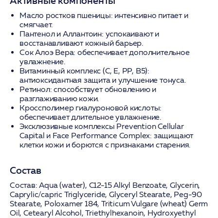
Активные компоненты
Масло ростков пшеницы:
интенсивно питает и
смягчает.
Пантенол и Аллантоин:
успокаивают и
восстанавливают кожный барьер.
Сок Алоэ Вера:
обеспечивает дополнительное
увлажнение.
Витаминный комплекс (C, E, PP, B5):
антиоксидантная защита и улучшение тонуса.
Ретинол:
способствует обновлению и
разглаживанию кожи.
Кроссполимер гиалуроновой кислоты:
обеспечивает длительное увлажнение.
Эксклюзивные комплексы Prevention Cellular
Capital и Face Performance Complex:
защищают
клетки кожи и борются с признаками старения.
Состав
Состав:
Aqua (water), C12-15 Alkyl Benzoate, Glycerin,
Caprylic/capric Triglyceride, Glyceryl Stearate, Peg-90
Stearate, Poloxamer 184,
Triticum Vulgare (wheat) Germ
Oil
, Cetearyl Alcohol, Triethylhexanoin, Hydroxyethyl