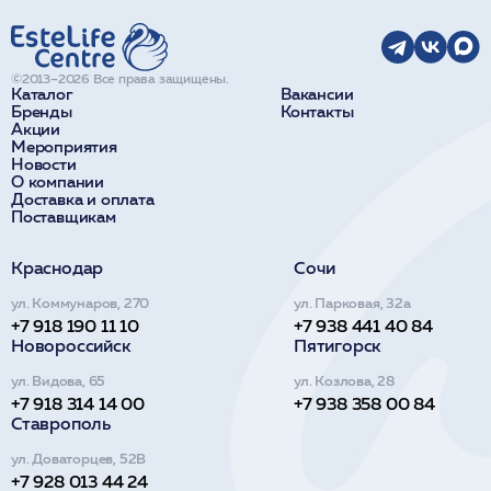
©2013–2026 Все права защищены.
Каталог
Вакансии
Бренды
Контакты
Акции
Мероприятия
Новости
О компании
Доставка и оплата
Поставщикам
Краснодар
Сочи
ул. Коммунаров, 270
ул. Парковая, 32а
+7 918 190 11 10
+7 938 441 40 84
Новороссийск
Пятигорск
ул. Видова, 65
ул. Козлова, 28
+7 918 314 14 00
+7 938 358 00 84
Ставрополь
ул. Доваторцев, 52В
+7 928 013 44 24