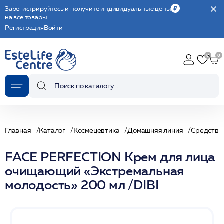
Зарегистрируйтесь и получите индивидуальные цены
на все товары
Регистрация
Войти
Главная
Каталог
Космецевтика
Домашняя линия
Средства
FACE PERFECTION Крем для лица
очищающий «Экстремальная
молодость» 200 мл /DIBI