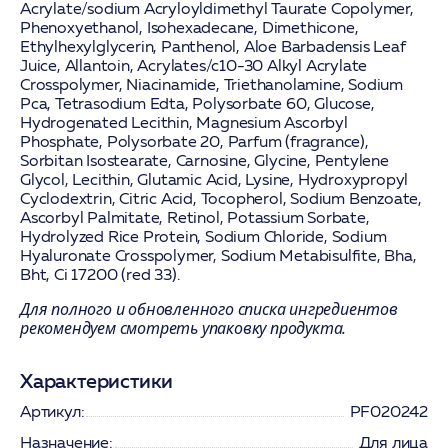
Acrylate/sodium Acryloyldimethyl Taurate Copolymer,
Phenoxyethanol, Isohexadecane, Dimethicone,
Ethylhexylglycerin,
Panthenol
,
Aloe Barbadensis Leaf
Juice
,
Allantoin
, Acrylates/c10-30 Alkyl Acrylate
Crosspolymer,
Niacinamide
, Triethanolamine, Sodium
Pca, Tetrasodium Edta, Polysorbate 60, Glucose,
Hydrogenated Lecithin,
Magnesium Ascorbyl
Phosphate
, Polysorbate 20, Parfum (fragrance),
Sorbitan Isostearate,
Carnosine
, Glycine, Pentylene
Glycol, Lecithin,
Glutamic Acid
,
Lysine
, Hydroxypropyl
Cyclodextrin, Citric Acid,
Tocopherol
, Sodium Benzoate,
Ascorbyl Palmitate
,
Retinol
, Potassium Sorbate,
Hydrolyzed Rice Protein
, Sodium Chloride,
Sodium
Hyaluronate Crosspolymer
, Sodium Metabisulfite, Bha,
Bht, Ci 17200 (red 33).
Для полного и обновленного списка ингредиентов
рекомендуем смотреть упаковку продукта.
Характеристики
Артикул:
PF020242
Назначение:
Для лица