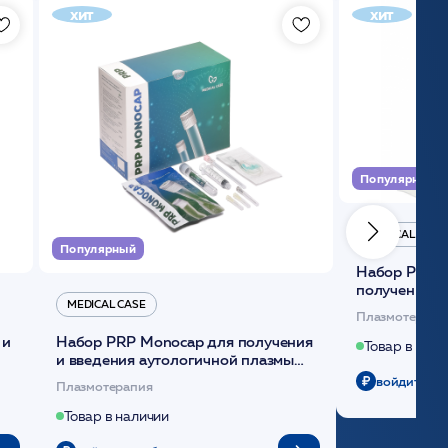
хит
хит
Популярный
MEDICAL CASE
Популярный
Набор Plasmoactive Стандарт для
получения и
MEDICAL CASE
плазмы (саше
Плазмотерапи
 и
Набор PRP Monocap для получения
Товар в нали
и введения аутологичной плазмы
(саше 1шт)/Medical Case
войдите чт
Плазмотерапия
Товар в наличии