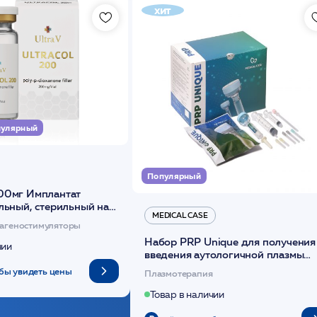
хит
улярный
Популярный
00мг Имплантат
льный, стерильный на
MEDICAL CASE
диоксанона /ULTRACOL
агеностимуляторы
Набор PRP Unique для получения
чии
введения аутологичной плазмы
(саше 1шт)/Medical Case
бы увидеть цены
Плазмотерапия
Товар в наличии