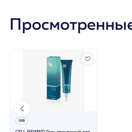
Просмотренные
DIBI
CELL REWIND Гель дренажный для