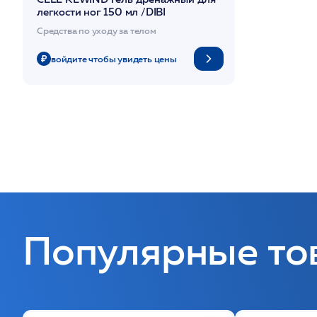
легкости ног 150 мл /DIBI
Средства по уходу за телом
войдите чтобы увидеть цены
Популярные то