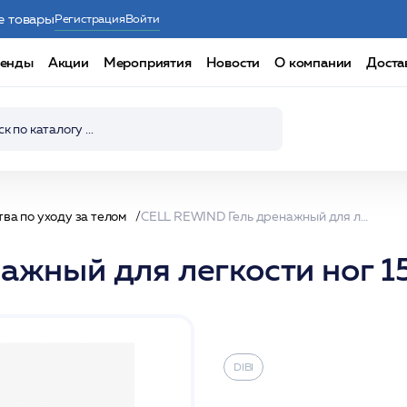
е товары
Регистрация
Войти
енды
Акции
Мероприятия
Новости
О компании
Доста
ва по уходу за телом
CELL REWIND Гель дренажный для легкости ног 150 мл /DIBI
жный для легкости ног 15
DIBI