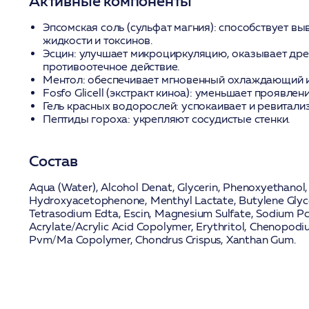
Активные компоненты
Эпсомская соль (сульфат магния):
способствует вы
жидкости и токсинов.
Эсцин:
улучшает микроциркуляцию, оказывает др
противоотечное действие.
Ментол:
обеспечивает мгновенный охлаждающий 
Fosfo Glicell (экстракт киноа):
уменьшает проявлени
Гель красных водорослей:
успокаивает и ревитализ
Пептиды гороха:
укрепляют сосудистые стенки.
Состав
Aqua (Water), Alcohol Denat, Glycerin, Phenoxyethanol
Hydroxyacetophenone, Menthyl Lactate, Butylene Glyc
Tetrasodium Edta, Escin, Magnesium Sulfate, Sodium Pc
Acrylate/Acrylic Acid Copolymer, Erythritol, Chenopod
Pvm/Ma Copolymer, Chondrus Crispus, Xanthan Gum.