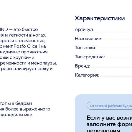
Характеристики
IND — это быстро
Артикул:
 и легкости в ногах.
Назначение:
рется с отечностью,
ент Fosfo Glicell на
Тип кожи:
т видимые проявления
Тип средства:
кожи с хрупкими
еременности и менопаузы.
Бренд:
 ревитализирует кожу и
Категория:
стопы к бедрам
Ответим в рабочие будн
ия более выраженного
 холодильнике.
Если у вас возн
заполните форм
перезвоним