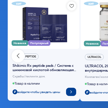
хит
хит
Новинка
Популярный
Новинка
Поп
HYDRO PEPTIDE
ULTRACOL
Shikimic Rx peptide pads / Cистема с
ULTRACOL 2
шикимовой кислотой обновляющая
внутридерма
(30шт) /HP
основе поли
Скрабы/пилинги дом.
Коллаген/колл
Товар в наличии
Товар в нали
войдите чтобы увидеть цены
войдите что